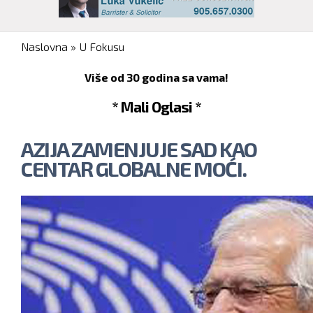
You are here
Naslovna
»
U Fokusu
Više od 30 godina sa vama!
* Mali Oglasi *
AZIJA ZAMENJUJE SAD KAO
CENTAR GLOBALNE MOĆI.