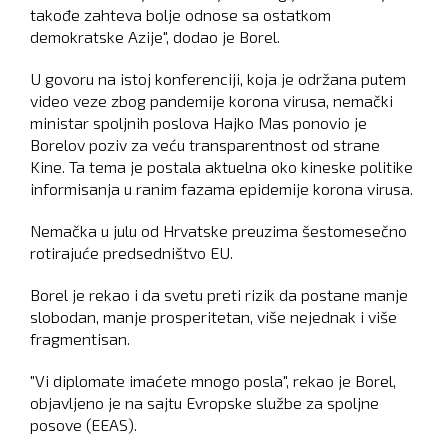
takođe zahteva bolje odnose sa ostatkom
demokratske Azije", dodao je Borel.
U govoru na istoj konferenciji, koja je održana putem
video veze zbog pandemije korona virusa, nemački
ministar spoljnih poslova Hajko Mas ponovio je
Borelov poziv za veću transparentnost od strane
Kine. Ta tema je postala aktuelna oko kineske politike
informisanja u ranim fazama epidemije korona virusa.
Nemačka u julu od Hrvatske preuzima šestomesečno
rotirajuće predsedništvo EU.
Borel je rekao i da svetu preti rizik da postane manje
slobodan, manje prosperitetan, više nejednak i više
fragmentisan.
"Vi diplomate imaćete mnogo posla", rekao je Borel,
objavljeno je na sajtu Evropske službe za spoljne
posove (EEAS).