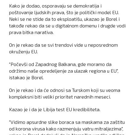
Kako je dodao, osporavaju se demokratija i
poštovanje ljudskih prava, što je politički model EU.
Neki se ne stide da to eksploatišu, ukazao je Borel i
takođe rekao da se u digitalnom domenu i drugde vodi
prava bitka narativa.
On je rekao da se svi trendovi vide u neposrednom
okruženju EU.
"Počevši od Zapadnog Balkana, gde moramo da
održimo naše opredeljenje za ulazak regiona u EU",
istakao je Borel.
On je rekao i da će odnosi sa Turskom koji su veoma
kompleksni biti veliki prioritet narednih meseci.
Kazao je i da je Libija test EU kredibiliteta.
"Vidimo apsurdne slike boraca sa maskama za zaštitu
od korona virusa kako razmenjuju vatru mitraljezima",