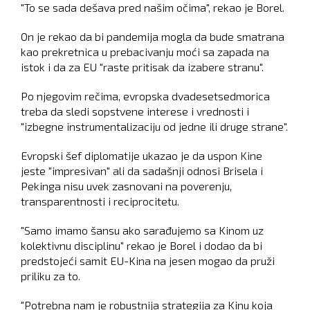
"To se sada dešava pred našim očima", rekao je Borel.
On je rekao da bi pandemija mogla da bude smatrana
kao prekretnica u prebacivanju moći sa zapada na
istok i da za EU "raste pritisak da izabere stranu".
Po njegovim rečima, evropska dvadesetsedmorica
treba da sledi sopstvene interese i vrednosti i
"izbegne instrumentalizaciju od jedne ili druge strane".
Evropski šef diplomatije ukazao je da uspon Kine
jeste "impresivan" ali da sadašnji odnosi Brisela i
Pekinga nisu uvek zasnovani na poverenju,
transparentnosti i reciprocitetu.
"Samo imamo šansu ako sarađujemo sa Kinom uz
kolektivnu disciplinu" rekao je Borel i dodao da bi
predstojeći samit EU-Kina na jesen mogao da pruži
priliku za to.
"Potrebna nam je robustnija strategija za Kinu koja