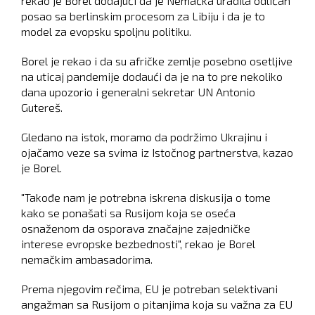
rekao je Borel dodajući da je Nemačka uradila odličan
posao sa berlinskim procesom za Libiju i da je to
model za evopsku spoljnu politiku.
Borel je rekao i da su afričke zemlje posebno osetljive
na uticaj pandemije dodaući da je na to pre nekoliko
dana upozorio i generalni sekretar UN Antonio
Gutereš.
Gledano na istok, moramo da podržimo Ukrajinu i
ojačamo veze sa svima iz Istočnog partnerstva, kazao
je Borel.
"Takođe nam je potrebna iskrena diskusija o tome
kako se ponašati sa Rusijom koja se oseća
osnaženom da osporava značajne zajedničke
interese evropske bezbednosti", rekao je Borel
nemačkim ambasadorima.
Prema njegovim rečima, EU je potreban selektivani
angažman sa Rusijom o pitanjima koja su važna za EU