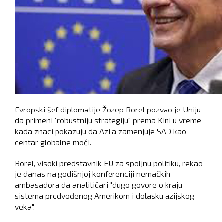
Evropski šef diplomatije Žozep Borel pozvao je Uniju
da primeni "robustniju strategiju" prema Kini u vreme
kada znaci pokazuju da Azija zamenjuje SAD kao
centar globalne moći.
Borel, visoki predstavnik EU za spoljnu politiku, rekao
je danas na godišnjoj konferenciji nemačkih
ambasadora da analitičari "dugo govore o kraju
sistema predvođenog Amerikom i dolasku azijskog
veka".