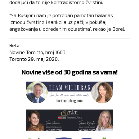
dodajući da to nije kontradiktorno čvrstini.
"Sa Rusijom nam je potreban pametan balanas
između čvrstine i sankcija uz pažljiv pokušaj
angažovanja u određenim oblastima", rekao je Borel.
Beta
Novine Toronto, broj
1603
Toronto
29. maj 2020.
Novine više od 30 godina sa vama!