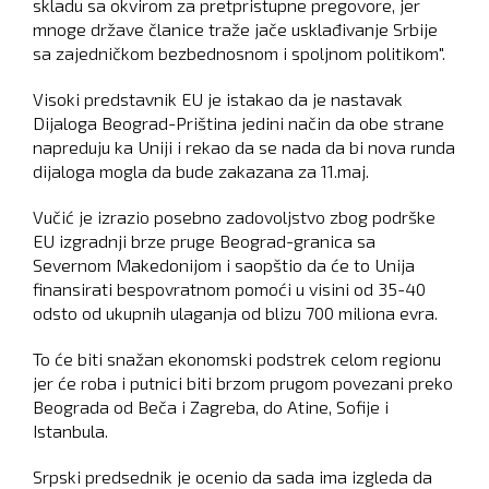
skladu sa okvirom za pretpristupne pregovore, jer
mnoge države članice traže jače usklađivanje Srbije
sa zajedničkom bezbednosnom i spoljnom politikom".
Visoki predstavnik EU je istakao da je nastavak
Dijaloga Beograd-Priština jedini način da obe strane
napreduju ka Uniji i rekao da se nada da bi nova runda
dijaloga mogla da bude zakazana za 11.maj.
Vučić je izrazio posebno zadovoljstvo zbog podrške
EU izgradnji brze pruge Beograd-granica sa
Severnom Makedonijom i saopštio da će to Unija
finansirati bespovratnom pomoći u visini od 35-40
odsto od ukupnih ulaganja od blizu 700 miliona evra.
To će biti snažan ekonomski podstrek celom regionu
jer će roba i putnici biti brzom prugom povezani preko
Beograda od Beča i Zagreba, do Atine, Sofije i
Istanbula.
Srpski predsednik je ocenio da sada ima izgleda da