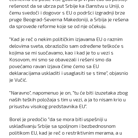
rešenost da se ubrza put Srbije ka članstvu u Uniji, o
čemu svedoči i dogovor s EU o podršci izgradnji brze
pruge Beograd-Severna Makedoniji, a Srbija je rešena
da sprovede reforme koje se od nje očekuju.
"Kad je reč o nekim političkim izjavama EU o raznim
delovima sveta, obrazložio sam određene teškoće s
kojima se mi suočavamo, kao i kad je to u vezi s
Kosovom, mi smo se obavezali i rešeni smo da
povećamo ravan izjava čime ćemo sa EU
deklaracijama uskladiti i usaglasiti se s time", objasnio
je Vučić.
"Naravno", napomenuo je on, "tu će biti izuzetaka zbog
naših teških položaja s tim u vezi, a ja to nisam krio u
prisustvu visokog predstavnika EU".
Borel je predočio "da se mora biti uspešniji u
usklađivanju Srbije sa spoljnom i bezbednosnom
politikom EU, kad je reč o restriktivnim merama, a u