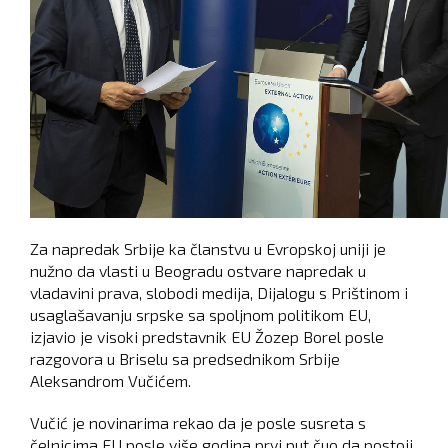
Za napredak Srbije ka članstvu u Evropskoj uniji je
nužno da vlasti u Beogradu ostvare napredak u
vladavini prava, slobodi medija, Dijalogu s Prištinom i
usaglašavanju srpske sa spoljnom politikom EU,
izjavio je visoki predstavnik EU Žozep Borel posle
razgovora u Briselu sa predsednikom Srbije
Aleksandrom Vučićem.
Vučić je novinarima rekao da je posle susreta s
čelnicima EU posle više godina prvi put čuo da postoji