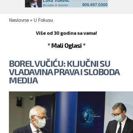
You are here
Naslovna
»
U Fokusu
Više od 30 godina sa vama!
* Mali Oglasi *
BOREL VUČIĆU: KLJUČNI SU
VLADAVINA PRAVA I SLOBODA
MEDIJA