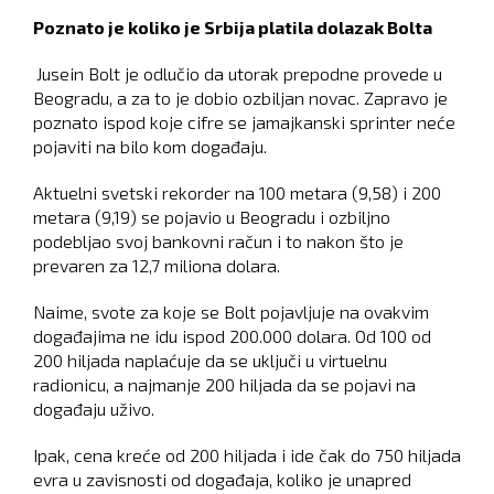
Poznato je koliko je Srbija platila dolazak Bolta
Jusein Bolt je odlučio da utorak prepodne provede u
Beogradu, a za to je dobio ozbiljan novac. Zapravo je
poznato ispod koje cifre se jamajkanski sprinter neće
pojaviti na bilo kom događaju.
Aktuelni svetski rekorder na 100 metara (9,58) i 200
metara (9,19) se pojavio u Beogradu i ozbiljno
podebljao svoj bankovni račun i to nakon što je
prevaren za 12,7 miliona dolara.
Naime, svote za koje se Bolt pojavljuje na ovakvim
događajima ne idu ispod 200.000 dolara. Od 100 od
200 hiljada naplaćuje da se uključi u virtuelnu
radionicu, a najmanje 200 hiljada da se pojavi na
događaju uživo.
Ipak, cena kreće od 200 hiljada i ide čak do 750 hiljada
evra u zavisnosti od događaja, koliko je unapred