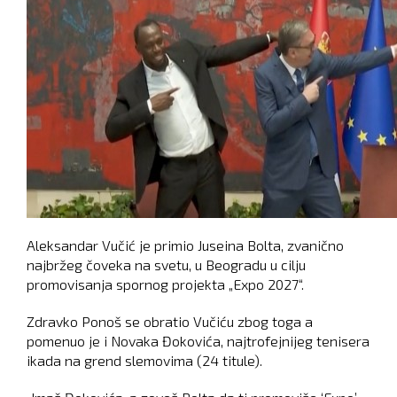
Aleksandar Vučić je primio Juseina Bolta, zvanično
najbržeg čoveka na svetu, u Beogradu u cilju
promovisanja spornog projekta „Expo 2027“.
Zdravko Ponoš se obratio Vučiću zbog toga a
pomenuo je i Novaka Đokovića, najtrofejnijeg tenisera
ikada na grend slemovima (24 titule).