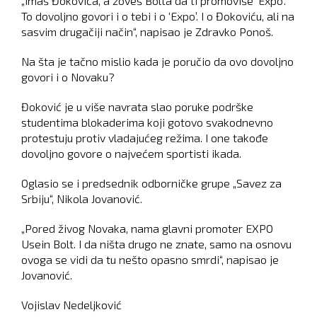
„Imaš Đokovića, a zoveš Bolta da ti promoviše ‘Expo’.
To dovoljno govori i o tebi i o ‘Expo’. I o Đokoviću, ali na
sasvim drugačiji način“, napisao je Zdravko Ponoš.
Na šta je tačno mislio kada je poručio da ovo dovoljno
govori i o Novaku?
Đoković je u više navrata slao poruke podrške
studentima blokaderima koji gotovo svakodnevno
protestuju protiv vladajućeg režima. I one takođe
dovoljno govore o najvećem sportisti ikada.
Oglasio se i predsednik odborničke grupe „Savez za
Srbiju“, Nikola Jovanović.
„Pored živog Novaka, nama glavni promoter EXPO
Usein Bolt. I da ništa drugo ne znate, samo na osnovu
ovoga se vidi da tu nešto opasno smrdi“, napisao je
Jovanović.
Vojislav Nedeljković