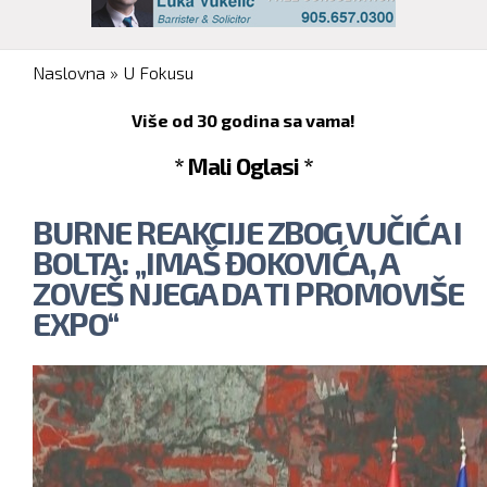
You are here
Naslovna
»
U Fokusu
Više od 30 godina sa vama!
* Mali Oglasi *
BURNE REAKCIJE ZBOG VUČIĆA I
BOLTA: „IMAŠ ĐOKOVIĆA, A
ZOVEŠ NJEGA DA TI PROMOVIŠE
EXPO“