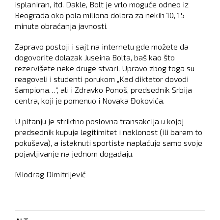
isplaniran, itd. Dakle, Bolt je vrlo moguće odneo iz
Beograda oko pola miliona dolara za nekih 10, 15
minuta obraćanja javnosti.
Zapravo postoji i sajt na internetu gde možete da
dogovorite dolazak Juseina Bolta, baš kao što
rezervišete neke druge stvari. Upravo zbog toga su
reagovali i studenti porukom „Kad diktator dovodi
šampiona…“, ali i Zdravko Ponoš, predsednik Srbija
centra, koji je pomenuo i Novaka Đokovića.
U pitanju je striktno poslovna transakcija u kojoj
predsednik kupuje legitimitet i naklonost (ili barem to
pokušava), a istaknuti sportista naplaćuje samo svoje
pojavljivanje na jednom događaju.
Miodrag Dimitrijević