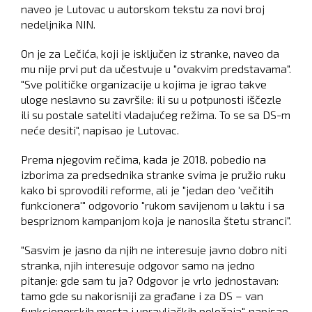
naveo je Lutovac u autorskom tekstu za novi broj
nedeljnika NIN.
On je za Lečića, koji je isključen iz stranke, naveo da
mu nije prvi put da učestvuje u "ovakvim predstavama".
"Sve političke organizacije u kojima je igrao takve
uloge neslavno su završile: ili su u potpunosti iščezle
ili su postale sateliti vladajućeg režima. To se sa DS-m
neće desiti", napisao je Lutovac.
Prema njegovim rečima, kada je 2018. pobedio na
izborima za predsednika stranke svima je pružio ruku
kako bi sprovodili reforme, ali je "jedan deo 'večitih
funkcionera'" odgovorio "rukom savijenom u laktu i sa
bespriznom kampanjom koja je nanosila štetu stranci".
"Sasvim je jasno da njih ne interesuje javno dobro niti
stranka, njih interesuje odgovor samo na jedno
pitanje: gde sam tu ja? Odgovor je vrlo jednostavan:
tamo gde su nakorisniji za građane i za DS – van
funkcionerskih mesta i upravljačkih položaja", napisao