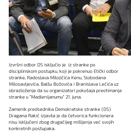
Izvršni odbor DS isključio je iz stranke po
disciplinskom postupku, koji je pokrenuo Etički odbor
stranke, Radoslava Milojičića Kenu, Slobodana
Milosavljevića, Balšu Božovića i Branislava Lečića uz
obrazloženje da su organizatori pokušaja preotimanja
stranke u "Madlenijanumu" 21. juna.
Zamenik predsednika Demokratske stranke (DS)
Dragana Rakić izjavila je da četvorica funkcionera
nisu isključeni zbog drugačijeg mišljenja već svojih
konkretnih postupaka.