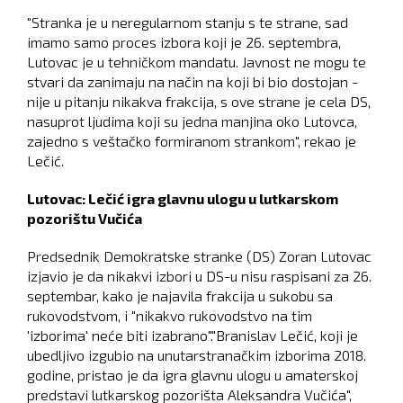
"Stranka je u neregularnom stanju s te strane, sad
imamo samo proces izbora koji je 26. septembra,
Lutovac je u tehničkom mandatu. Javnost ne mogu te
stvari da zanimaju na način na koji bi bio dostojan -
nije u pitanju nikakva frakcija, s ove strane je cela DS,
nasuprot ljudima koji su jedna manjina oko Lutovca,
zajedno s veštačko formiranom strankom", rekao je
Lečić.
Lutovac: Lečić igra glavnu ulogu u lutkarskom
pozorištu Vučića
Predsednik Demokratske stranke (DS) Zoran Lutovac
izjavio je da nikakvi izbori u DS-u nisu raspisani za 26.
septembar, kako je najavila frakcija u sukobu sa
rukovodstvom, i "nikakvo rukovodstvo na tim
'izborima' neće biti izabrano"."Branislav Lečić, koji je
ubedljivo izgubio na unutarstranačkim izborima 2018.
godine, pristao je da igra glavnu ulogu u amaterskoj
predstavi lutkarskog pozorišta Aleksandra Vučića",