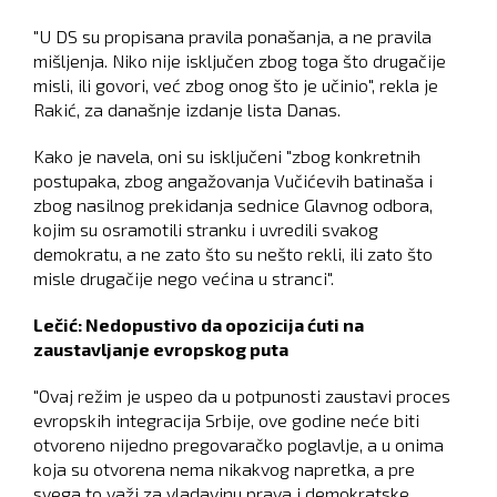
"U DS su propisana pravila ponašanja, a ne pravila
mišljenja. Niko nije isključen zbog toga što drugačije
misli, ili govori, već zbog onog što je učinio", rekla je
Rakić, za današnje izdanje lista Danas.
Kako je navela, oni su isključeni "zbog konkretnih
postupaka, zbog angažovanja Vučićevih batinaša i
zbog nasilnog prekidanja sednice Glavnog odbora,
kojim su osramotili stranku i uvredili svakog
demokratu, a ne zato što su nešto rekli, ili zato što
misle drugačije nego većina u stranci".
Lečić: Nedopustivo da opozicija ćuti na
zaustavljanje evropskog puta
"Ovaj režim je uspeo da u potpunosti zaustavi proces
evropskih integracija Srbije, ove godine neće biti
otvoreno nijedno pregovaračko poglavlje, a u onima
koja su otvorena nema nikakvog napretka, a pre
svega to važi za vladavinu prava i demokratske