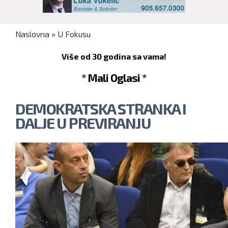
You are here
Naslovna
»
U Fokusu
Više od 30 godina sa vama!
* Mali Oglasi *
DEMOKRATSKA STRANKA I
DALJE U PREVIRANJU