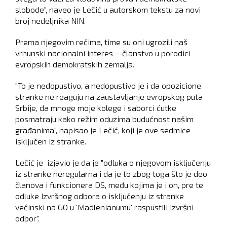
slobode", naveo je Lečić u autorskom tekstu za novi
broj nedeljnika NIN.
Prema njegovim rečima, time su oni ugrozili naš
vrhunski nacionalni interes – članstvo u porodici
evropskih demokratskih zemalja.
"To je nedopustivo, a nedopustivo je i da opozicione
stranke ne reaguju na zaustavljanje evropskog puta
Srbije, da mnoge moje kolege i saborci ćutke
posmatraju kako režim oduzima budućnost našim
građanima", napisao je Lečić, koji je ove sedmice
isključen iz stranke.
Lečić je izjavio je da je "odluka o njegovom isključenju
iz stranke neregularna i da je to zbog toga što je deo
članova i funkcionera DS, među kojima je i on, pre te
odluke Izvršnog odbora o isključenju iz stranke
većinski na GO u 'Madlenianumu' raspustili Izvršni
odbor".