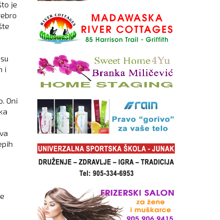
to je
rebro
šte
 su
 i
. Oni
ska
iva
epih
ne