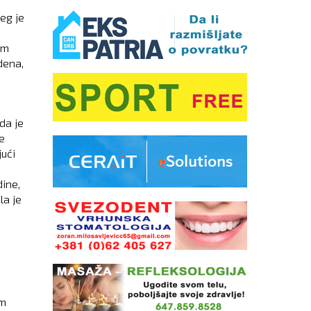
eg je
om
dena,
da je
e
ući
e
ine,
la je
em