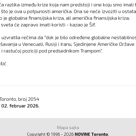
ća razlika između krize koja nam predstoji i one koju smo imali
o što je ova u potpunosti američka. Ona se neće izvoziti u ostat
o je globalna finansijska kriza, ali američka finansijska kriza;
sveta će zapravo imati koristi - kazao je Šif.
e uzvratila rečima da "dok je bilo određene globalne nestabilnos
šavanja u Venecueli, Rusiji i Iranu, Sjedinjene Američke Države 
 i rastućoj poziciji pod predsednikom Trampom".
lić
Toronto, broj
2054
o
02. februar 2026.
Mapa sajta
Copyright © 1996 - 2026
NOVINE Toronto
.