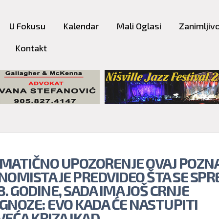
Skip to
main
U Fokusu
Kalendar
Mali Oglasi
Zanimljivo
content
Kontakt
MATIČNO UPOZORENJE OVAJ POZNA
NOMISTA JE PREDVIDEO ŠTA SE SP
. GODINE, SADA IMA JOŠ CRNJE
GNOZE: EVO KADA ĆE NASTUPITI
VEĆA KRIZA IKAD