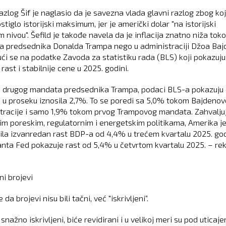
azlog Šif je naglasio da je savezna vlada glavni razlog zbog koj
stiglo istorijski maksimum, jer je američki dolar "na istorijski
 nivou". Šefild je takođe navela da je inflacija znatno niža tok
 predsednika Donalda Trampa nego u administraciji Džoa Baj
ući se na podatke Zavoda za statistiku rada (BLS) koji pokazuju
 rast i stabilnije cene u 2025. godini.
 drugog mandata predsednika Trampa, podaci BLS-a pokazuju 
ja u proseku iznosila 2,7%. To se poredi sa 5,0% tokom Bajdenov
tracije i samo 1,9% tokom prvog Trampovog mandata. Zahvaljuj
m poreskim, regulatornim i energetskim politikama, Amerika j
ila izvanredan rast BDP-a od 4,4% u trećem kvartalu 2025. god
anta Fed pokazuje rast od 5,4% u četvrtom kvartalu 2025. – rek
eni brojevi
e da brojevi nisu bili tačni, već "iskrivljeni“.
 snažno iskrivljeni, biće revidirani i u velikoj meri su pod uticaj