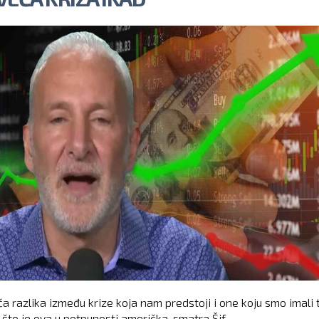
ća razlika između krize koja nam predstoji i one koju smo imali
o što je ova u potpunosti američka, smatra Šif