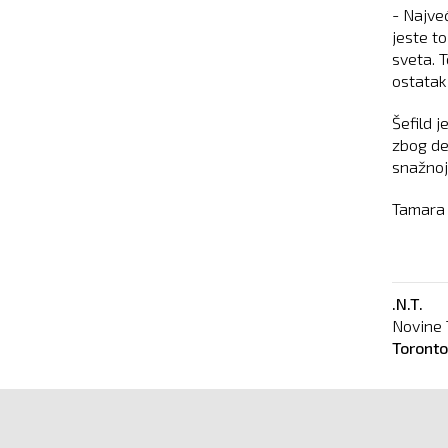
- Najve
jeste t
sveta. T
ostatak 
Šefild j
zbog de
snažnoj
Tamara I
.N.T.
Novine 
Toront