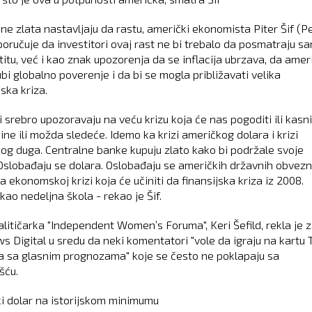
ne zlata nastavljaju da rastu, američki ekonomista Piter Šif (P
 poručuje da investitori ovaj rast ne bi trebalo da posmatraju s
titu, već i kao znak upozorenja da se inflacija ubrzava, da amer
bi globalno poverenje i da bi se mogla približavati velika
ka kriza.
i srebro upozoravaju na veću krizu koja će nas pogoditi ili kasni
ine ili možda sledeće. Idemo ka krizi američkog dolara i krizi
og duga. Centralne banke kupuju zlato kako bi podržale svoje
 Oslobađaju se dolara. Oslobađaju se američkih državnih obvezn
 ekonomskoj krizi koja će učiniti da finansijska kriza iz 2008.
kao nedeljna škola - rekao je Šif.
alitičarka "Independent Women’s Foruma", Keri Šefild, rekla je 
s Digital u sredu da neki komentatori "vole da igraju na kartu 
a sa glasnim prognozama" koje se često ne poklapaju sa
šću.
i dolar na istorijskom minimumu