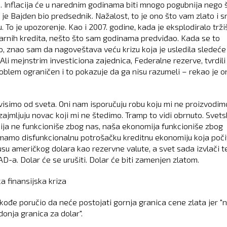
je. Inflacija će u narednim godinama biti mnogo pogubnija nego š
 je Bajden bio predsednik. Nažalost, to je ono što vam zlato i s
. To je upozorenje. Kao i 2007. godine, kada je eksplodiralo trži
arnih kredita, nešto što sam godinama predviđao. Kada se to
o, znao sam da nagoveštava veću krizu koja je usledila sledeće
Ali mejnstrim investiciona zajednica, Federalne rezerve, tvrdili
roblem ograničen i to pokazuje da ga nisu razumeli – rekao je on
visimo od sveta. Oni nam isporučuju robu koju mi ne proizvodimo
ajmljuju novac koji mi ne štedimo. Tramp to vidi obrnuto. Svet
ja ne funkcioniše zbog nas, naša ekonomija funkcioniše zbog
Imamo disfunkcionalnu potrošačku kreditnu ekonomiju koja poč
usu američkog dolara kao rezervne valute, a svet sada izvlači t
AD-a. Dolar će se urušiti. Dolar će biti zamenjen zlatom.
a finansijska kriza
akođe poručio da neće postojati gornja granica cene zlata jer "
donja granica za dolar".