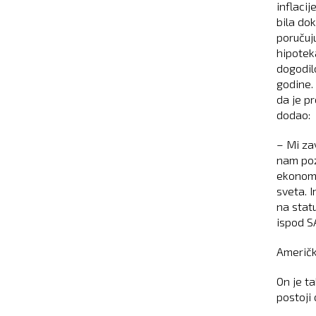
inflaci
bila dok
poručuju
hipotek
dogodil
godine. 
da je p
dodao:
– Mi za
nam poz
ekonomi
sveta. 
na stat
ispod S
Američk
On je t
postoji 