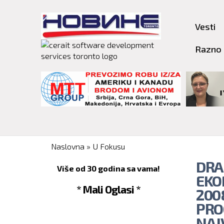
Vesti
Razno
You are here
Naslovna
»
U Fokusu
DRA
Više od 30 godina sa vama!
EKO
* Mali Oglasi *
2008
PRO
NAJ