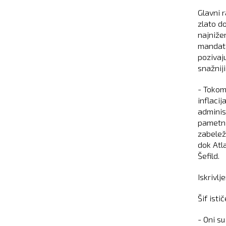
Glavni r
zlato do
najnižem
mandata
pozivaj
snažniji
- Tokom
inflaci
adminis
pametni
zabelež
dok Atl
Šefild.
Iskrivlj
Šif istič
- Oni su