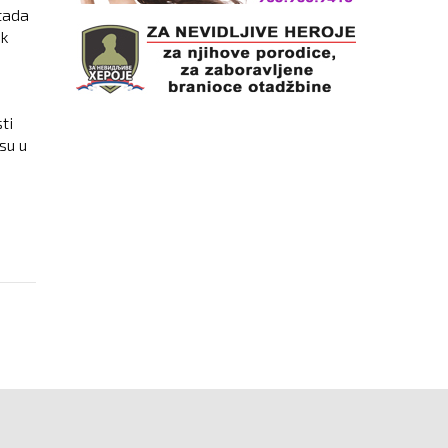
 tada
ak
ti
su u