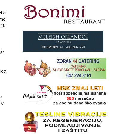
eter
amo
ički
je
ica.
za
TV