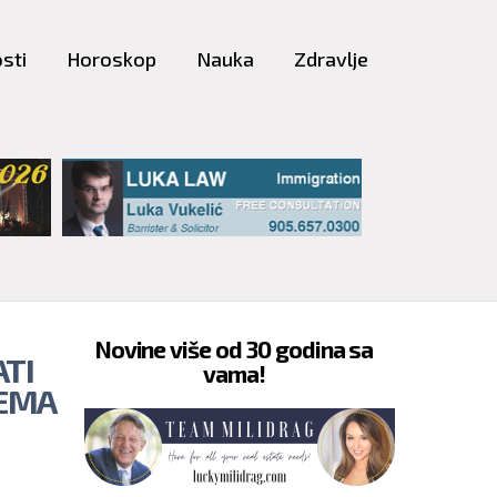
sti
Horoskop
Nauka
Zdravlje
Novine više od 30 godina sa
TI
vama!
REMA