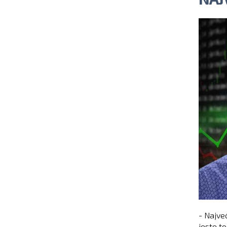
- Najve
jeste t