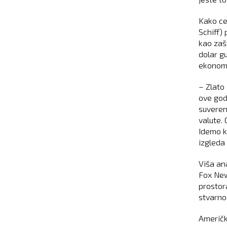
Kako ce
Schiff)
kao zaš
dolar gu
ekonoms
– Zlato 
ove god
suveren
valute.
Idemo ka
izgleda 
Viša an
Fox New
prostor
stvarno
Američk