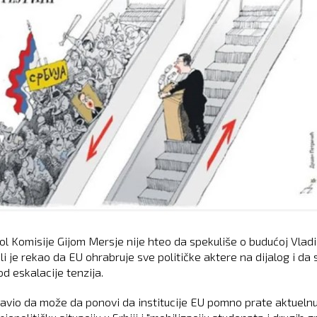
ol Komisije Gijom Mersje nije hteo da spekuliše o budućoj Vladi
ali je rekao da EU ohrabruje sve političke aktere na dijalog i da 
d eskalacije tenzija.
zjavio da može da ponovi da institucije EU pomno prate aktueln