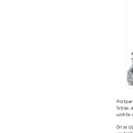
Portpar
Srbije, 
uzdrže o
On je i