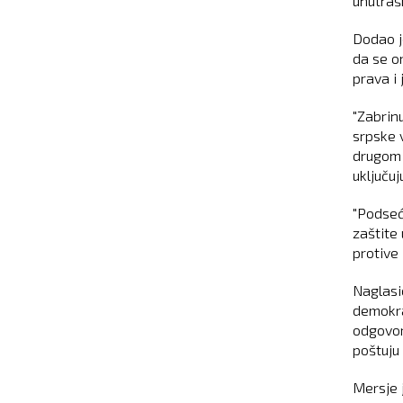
unutrašn
Dodao j
da se o
prava i
"Zabrin
srpske v
drugom 
uključu
"Podseć
zaštite 
protive 
Naglasi
demokra
odgovorn
poštuju
Mersje 