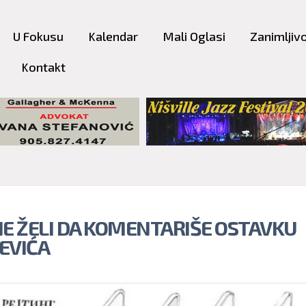
Skip to
main
U Fokusu
Kalendar
Mali Oglasi
Zanimljivo
content
Kontakt
NE ŽELI DA KOMENTARIŠE OSTAVKU
EVIĆA