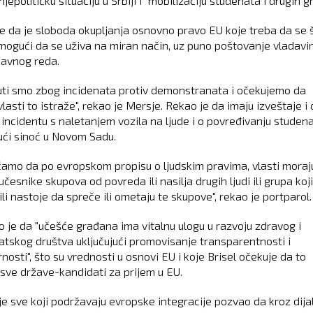
jepolitičku situaciju u Srbiji i "mobilizaciju studenata i drugih gr
e da je sloboda okupljanja osnovno pravo EU koje treba da se št
mogući da se uživa na miran način, uz puno poštovanje vladavi
 javnog reda.
uti smo zbog incidenata protiv demonstranata i očekujemo da
lasti to istraže", rekao je Mersje. Rekao je da imaju izveštaje i 
incidentu s naletanjem vozila na ljude i o povređivanju studena
jući sinoć u Novom Sadu.
amo da po evropskom propisu o ljudskim pravima, vlasti moraj
učesnike skupova od povreda ili nasilja drugih ljudi ili grupa koj
ili nastoje da spreče ili ometaju te skupove", rekao je portparol.
o je da "učešće građana ima vitalnu ulogu u razvoju zdravog i
tskog društva uključujući promovisanje transparentnosti i
osti", što su vrednosti u osnovi EU i koje Brisel očekuje da to
 sve države-kandidati za prijem u EU.
je sve koji podržavaju evropske integracije pozvao da kroz dijal