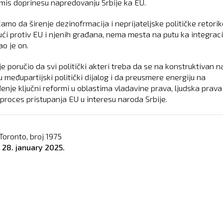
is doprinesu napredovanju Srbije ka EU.
amo da širenje dezinofrmacija i neprijateljske političke retorik
ući protiv EU i njenih građana, nema mesta na putu ka integracij
ao je on.
e poručio da svi politički akteri treba da se na konstruktivan n
u međupartijski politički dijalog i da preusmere energiju na
enje ključni reformi u oblastima vladavine prava, ljudska prava 
 proces pristupanja EU u interesu naroda Srbije.
Toronto, broj
1975
o
28. january 2025.