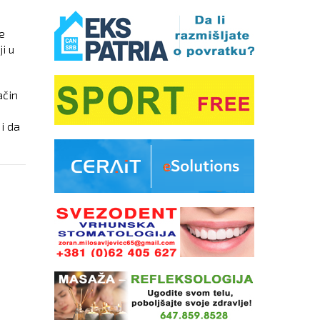
e
i u
ačin
i da