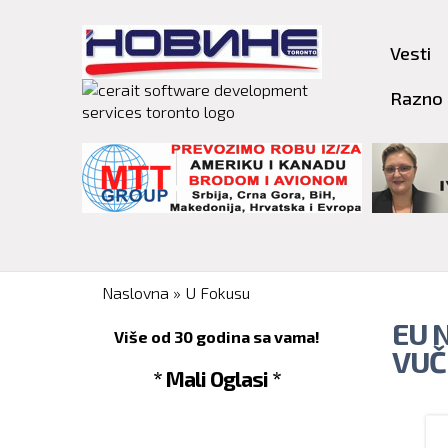
Vesti
Razno
You are here
Naslovna
»
U Fokusu
EU 
Više od 30 godina sa vama!
VUČ
* Mali Oglasi *