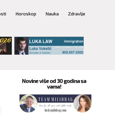
sti
Horoskop
Nauka
Zdravlje
Novine više od 30 godina sa
vama!