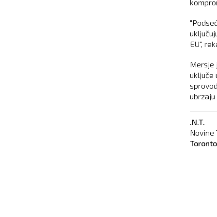
komprom
"Podseć
uključuj
EU", rek
Mersje j
uključe 
sprovođ
ubrzaju
.N.T.
Novine 
Toront