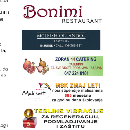
upa".
iti i
ne
o
ta,
u da
i se
og i