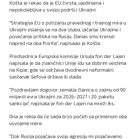
Košta je rekao da je EU čvrsta, ujedinjena i
nepokolebljiva u svojoj podršci Ukrajini.
"Strategija EU o potizanju pravednog i trajnog mira u
Ukrajini oslanja se na dva stuba, jačanje Ukrajine i
povećanje pritiska na Rusiju. Danas smo krenuli
napred na oba fronta", napisaao je Košta.
Predsednica Evropske komisije Ursula fon der Lajen
napisala je da zvaničnici Unije idu sa dobrim vestima
na Kipar, gde se održava dvodnevni neformalni
sastanak šefova država ili vlada.
"Pozdravljam dogovor zemalja članica o zajmu od 90
miijardi evra Ukrajini za 2026-2027 i 20. paketu
sankcija", napisala je fon der Lajen na mreži Iks.
Ona je rekla da će sada brzo početi sa primenom obe
usvojene mere.
"Dok Rusija pojačava svoju agresiju mi pojačavamo