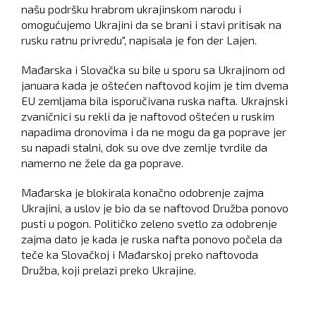
našu podršku hrabrom ukrajinskom narodu i
omogućujemo Ukrajini da se brani i stavi pritisak na
rusku ratnu privredu", napisala je fon der Lajen.
Mađarska i Slovačka su bile u sporu sa Ukrajinom od
januara kada je oštećen naftovod kojim je tim dvema
EU zemljama bila isporučivana ruska nafta. Ukrajnski
zvaničnici su rekli da je naftovod oštećen u ruskim
napadima dronovima i da ne mogu da ga poprave jer
su napadi stalni, dok su ove dve zemlje tvrdile da
namerno ne žele da ga poprave.
Mađarska je blokirala konačno odobrenje zajma
Ukrajini, a uslov je bio da se naftovod Družba ponovo
pusti u pogon. Političko zeleno svetlo za odobrenje
zajma dato je kada je ruska nafta ponovo počela da
teče ka Slovačkoj i Mađarskoj preko naftovoda
Družba, koji prelazi preko Ukrajine.