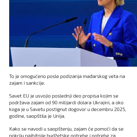
To je omogućeno posle podizanja mađarskog veta na
zajam i sankcije.
Savet EU je usvojio poslednji deo propisa kojim se
podržava zajam od 90 milijardi dolara Ukrajini, a oko
koga je u Savetu postignut dogovor u decembru 2025,
godine, saopštila je Unija.
Kako se navodi u saopštenju, zajam će pomoći da se
pokriju najhitnije budžetske potrebe i potrebe za