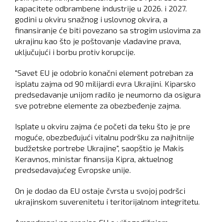
kapacitete odbrambene industrije u 2026. i 2027.
godini u okviru snažnog i uslovnog okvira, a
finansiranje će biti povezano sa strogim uslovima za
ukrajinu kao što je poštovanje vladavine prava,
uključujući i borbu protiv korupcije.
"Savet EU je odobrio konačni element potreban za
isplatu zajma od 90 milijardi evra Ukrajini. Kiparsko
predsedavanje unijom radilo je neumorno da osigura
sve potrebne elemente za obezbeđenje zajma.
Isplate u okviru zajma će početi da teku što je pre
moguće, obezbeđujući vitalnu podršku za najhitnije
budžetske portrebe Ukrajine", saopštio je Makis
Keravnos, ministar finansija Kipra, aktuelnog
predsedavajućeg Evropske unije.
On je dodao da EU ostaje čvrsta u svojoj podršci
ukrajinskom suverenitetu i teritorijalnom integritetu.