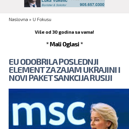
You are here
Naslovna
»
U Fokusu
Više od 30 godina sa vama!
* Mali Oglasi *
EU ODOBRILA POSLEDNJI
ELEMENT ZA ZAJAM UKRAJINI I
NOVI PAKET SANKCIJA RUSIJI