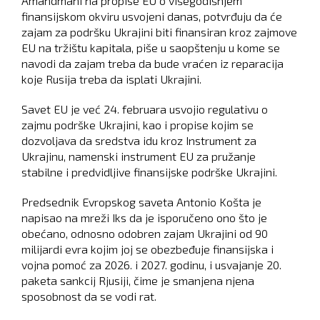
Amandmani na propise EU o višegodišnjem
finansijskom okviru usvojeni danas, potvrđuju da će
zajam za podršku Ukrajini biti finansiran kroz zajmove
EU na tržištu kapitala, piše u saopštenju u kome se
navodi da zajam treba da bude vraćen iz reparacija
koje Rusija treba da isplati Ukrajini.
Savet EU je već 24. februara usvojio regulativu o
zajmu podrške Ukrajini, kao i propise kojim se
dozvoljava da sredstva idu kroz Instrument za
Ukrajinu, namenski instrument EU za pružanje
stabilne i predvidljive finansijske podrške Ukrajini.
Predsednik Evropskog saveta Antonio Košta je
napisao na mreži Iks da je isporučeno ono što je
obećano, odnosno odobren zajam Ukrajini od 90
milijardi evra kojim joj se obezbeđuje finansijska i
vojna pomoć za 2026. i 2027. godinu, i usvajanje 20.
paketa sankcij Rjusiji, čime je smanjena njena
sposobnost da se vodi rat.