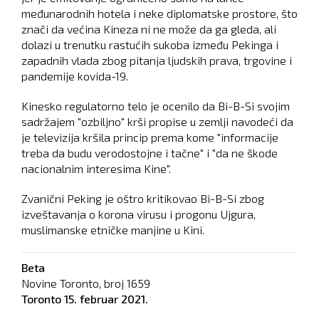
međunarodnih hotela i neke diplomatske prostore, što
znači da većina Kineza ni ne može da ga gleda, ali
dolazi u trenutku rastućih sukoba između Pekinga i
zapadnih vlada zbog pitanja ljudskih prava, trgovine i
pandemije kovida-19.
Kinesko regulatorno telo je ocenilo da Bi-B-Si svojim
sadržajem "ozbiljno" krši propise u zemlji navodeći da
je televizija kršila princip prema kome "informacije
treba da budu verodostojne i tačne" i "da ne škode
nacionalnim interesima Kine".
Zvanični Peking je oštro kritikovao Bi-B-Si zbog
izveštavanja o korona virusu i progonu Ujgura,
muslimanske etničke manjine u Kini.
Beta
Novine Toronto, broj
1659
Toronto
15. februar 2021.