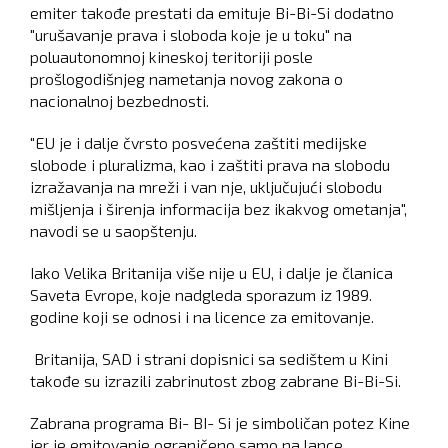
emiter takođe prestati da emituje Bi-Bi-Si dodatno
"urušavanje prava i sloboda koje je u toku" na
poluautonomnoj kineskoj teritoriji posle
prošlogodišnjeg nametanja novog zakona o
nacionalnoj bezbednosti.
"EU je i dalje čvrsto posvećena zaštiti medijske
slobode i pluralizma, kao i zaštiti prava na slobodu
izražavanja na mreži i van nje, uključujući slobodu
mišljenja i širenja informacija bez ikakvog ometanja",
navodi se u saopštenju.
Iako Velika Britanija više nije u EU, i dalje je članica
Saveta Evrope, koje nadgleda sporazum iz 1989.
godine koji se odnosi i na licence za emitovanje.
Britanija, SAD i strani dopisnici sa sedištem u Kini
takođe su izrazili zabrinutost zbog zabrane Bi-Bi-Si.
Zabrana programa Bi- BI- Si je simboličan potez Kine
jer je emitovanje ograničeno samo na lance