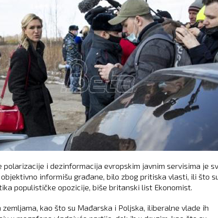
 polarizacije i dezinformacija evropskim javnim servisima je s
objektivno informišu građane, bilo zbog pritiska vlasti, ili što s
tika populističke opozicije, biše britanski list Ekonomist.
 zemljama, kao što su Mađarska i Poljska, iliberalne vlade ih