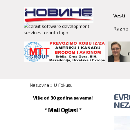
Vesti
Razno
You are here
Naslovna
»
U Fokusu
EVR
Više od 30 godina sa vama!
NEZ
* Mali Oglasi *