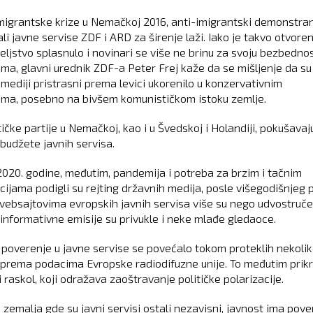
igrantske krize u Nemačkoj 2016, anti-imigrantski demonstran
li javne servise ZDF i ARD za širenje laži. Iako je takvo otvore
teljstvo splasnulo i novinari se više ne brinu za svoju bezbedno
ima, glavni urednik ZDF-a Peter Frej kaže da se mišljenje da su
 mediji pristrasni prema levici ukorenilo u konzervativnim
ima, posebno na bivšem komunističkom istoku zemlje.
ičke partije u Nemačkoj, kao i u Švedskoj i Holandiji, pokušavaj
budžete javnih servisa.
020. godine, međutim, pandemija i potreba za brzim i tačnim
cijama podigli su rejting državnih medija, posle višegodišnjeg 
vebsajtovima evropskih javnih servisa više su nego udvostruče
 informativne emisije su privukle i neke mlađe gledaoce.
poverenje u javne servise se povećalo tokom proteklih nekoli
 prema podacima Evropske radiodifuzne unije. To međutim prikr
 raskol, koji odražava zaoštravanje političke polarizacije.
 zemalja gde su javni servisi ostali nezavisni, javnost ima pove