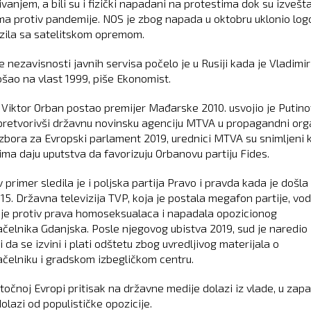
vanjem, a bili su i fizički napadani na protestima dok su izvešta
a protiv pandemije. NOS je zbog napada u oktobru uklonio log
zila sa satelitskom opremom.
 nezavisnosti javnih servisa počelo je u Rusiji kada je Vladimir
ošao na vlast 1999, piše Ekonomist.
 Viktor Orban postao premijer Mađarske 2010. usvojio je Putino
pretvorivši državnu novinsku agenciju MTVA u propagandni org
zbora za Evropski parlament 2019, urednici MTVA su snimljeni 
ima daju uputstva da favorizuju Orbanovu partiju Fides.
primer sledila je i poljska partija Pravo i pravda kada je došla
15. Državna televizija TVP, koja je postala megafon partije, vodi
e protiv prava homoseksualaca i napadala opozicionog
čelnika Gdanjska. Posle njegovog ubistva 2019, sud je naredio
ji da se izvini i plati odštetu zbog uvredljivog materijala o
čelniku i gradskom izbegličkom centru.
stočnoj Evropi pritisak na državne medije dolazi iz vlade, u zap
olazi od populističke opozicije.