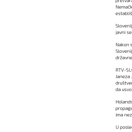
pretvar
Nemačka
establiš
Sloveni
javni se
Nakon st
Sloveni
državne
RTV-SLO
Janeza 
društve
da usvoj
Holands
propaga
ima nez
U posle