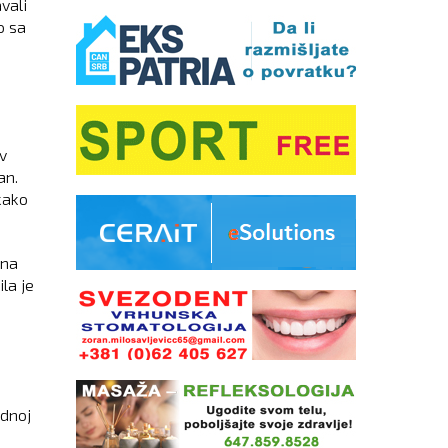
vali
o sa
v
an.
kako
 na
la je
adnoj