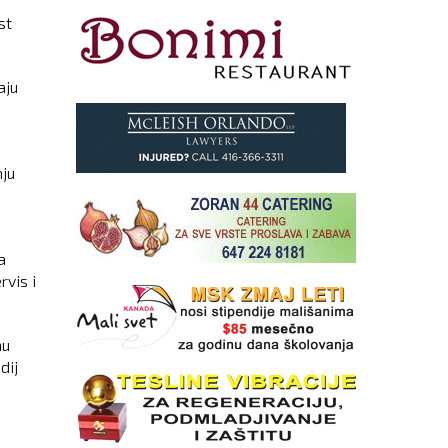
st
aju
nju
a
vis i
nu
dij