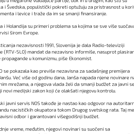
aju u megafone vladajuće partije, dok ih u drugim, kao što su
 i Švedska, populistički pokreti optužuju za pristrasnost u kori
menta i levice i traže da im se smanji finansiranje.
ja i Holandija su primeri problema sa kojima se sve više suočav
rvisi širom Evrope.
icanja nezavisnosti 1991, Slovenija je dala Radio-televiziji
je (RTV-SLO) mandat da nezavisno informiše, nasuprot plasira
 propagande u komunizmu, piše Ekonomist.
 se pokazala kao previše nezavisna za sadašnjeg premijera
Janšu. Već više od godinu dana, Janša napada njene novinare n
nim mrežama, a njegova vlada želi da smanji budžet za javni ser
i novi medijski zakon koji će olakšati njegovu kontrolu.
ki javni servis NOS takođe je nastao kao odgovor na autoritar
ndu nacističkih okupatora tokom Drugog svetskog rata. Taj me
avisni odbor i garantovani višegodišnji budžet.
dnje vreme, međutim, njegovi novinari su suočeni sa