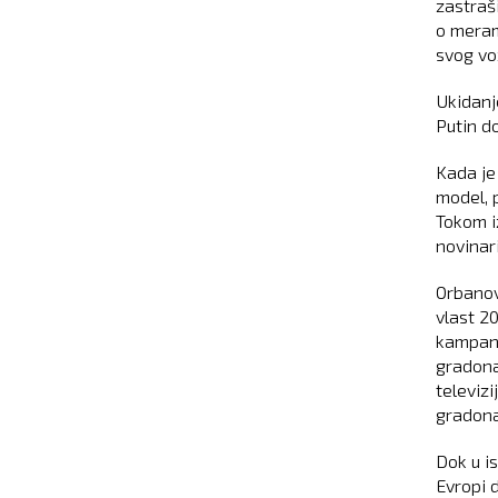
zastraši
o meram
svog vo
Ukidanje
Putin d
Kada je
model, 
Tokom i
novinar
Orbanov 
vlast 20
kampanj
gradona
televizi
gradona
Dok u i
Evropi d