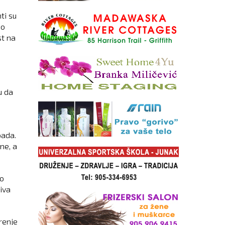
ti su
no
st na
u da
pada.
ne, a
ko
iva
renje