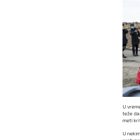
U vreme
teže da 
meti kri
U nekim