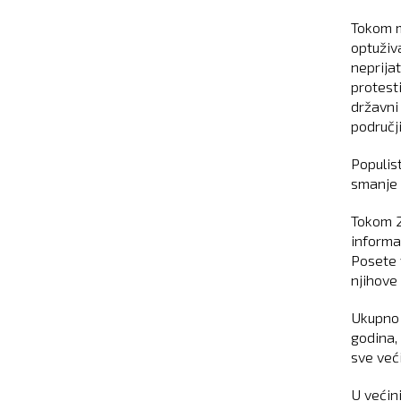
Tokom m
optuživa
neprija
protest
državni
područj
Populist
smanje 
Tokom 2
informa
Posete 
njihove
Ukupno 
godina,
sve veći
U većini