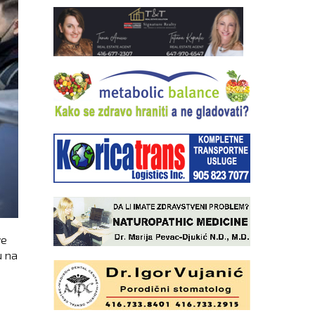
ve
u na