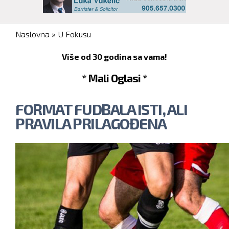
You are here
Naslovna
»
U Fokusu
Više od 30 godina sa vama!
* Mali Oglasi *
FORMAT FUDBALA ISTI, ALI
PRAVILA PRILAGOĐENA