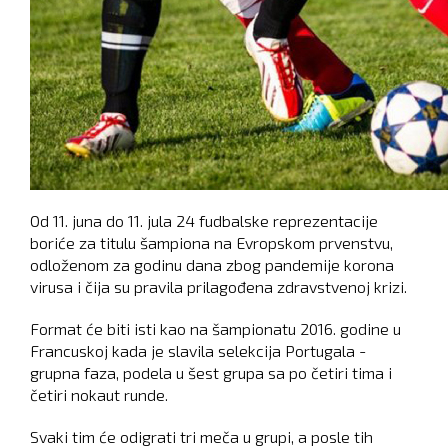
Od 11. juna do 11. jula 24 fudbalske reprezentacije
boriće za titulu šampiona na Evropskom prvenstvu,
odloženom za godinu dana zbog pandemije korona
virusa i čija su pravila prilagođena zdravstvenoj krizi.
Format će biti isti kao na šampionatu 2016. godine u
Francuskoj kada je slavila selekcija Portugala -
grupna faza, podela u šest grupa sa po četiri tima i
četiri nokaut runde.
Svaki tim će odigrati tri meča u grupi, a posle tih