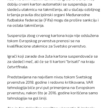
dobiju crveni karton automatski se suspenduju za
sledeću utakmicu na takmičenju, ali u slučaju ozbiljnog
kršenja pravila disciplinski organi Međunarodne
fudbalske federacije (Fifa) mogu da prošire sankciju i
na ostala takmičenja.
Suspenzija zbog crvenog kartona koja nije odslužena
tokom Evropskog prvenstva prenosi se na
kvalifikacione utakmice za Svetsko prvenstvo.
Igrači koji zarade dva žuta kartona suspendovaće se
za sledeći meč, ali će se ti kartoni "brisati" na kraju
četvrtfinala.
Predstavljena na najvišem nivou tokom Svetskog
prvenstva 2018. godine i redovno kritikovana, VAR
tehnologija biće prvi put primenjena na Evropskom
prvenstvu, nakon što je 2016. godine korišćena samo
tehnologija na gol liniji.