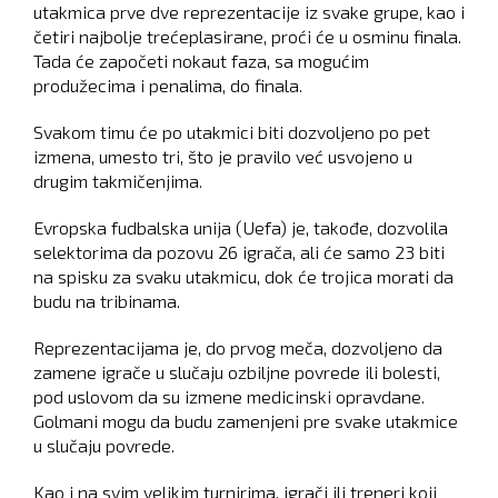
utakmica prve dve reprezentacije iz svake grupe, kao i
četiri najbolje trećeplasirane, proći će u osminu finala.
Tada će započeti nokaut faza, sa mogućim
produžecima i penalima, do finala.
Svakom timu će po utakmici biti dozvoljeno po pet
izmena, umesto tri, što je pravilo već usvojeno u
drugim takmičenjima.
Evropska fudbalska unija (Uefa) je, takođe, dozvolila
selektorima da pozovu 26 igrača, ali će samo 23 biti
na spisku za svaku utakmicu, dok će trojica morati da
budu na tribinama.
Reprezentacijama je, do prvog meča, dozvoljeno da
zamene igrače u slučaju ozbiljne povrede ili bolesti,
pod uslovom da su izmene medicinski opravdane.
Golmani mogu da budu zamenjeni pre svake utakmice
u slučaju povrede.
Kao i na svim velikim turnirima, igrači ili treneri koji