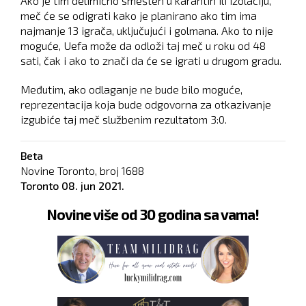
Ako je tim delimično smešten u karantin ili izolaciju,
meč će se odigrati kako je planirano ako tim ima
najmanje 13 igrača, uključujući i golmana. Ako to nije
moguće, Uefa može da odloži taj meč u roku od 48
sati, čak i ako to znači da će se igrati u drugom gradu.
Međutim, ako odlaganje ne bude bilo moguće,
reprezentacija koja bude odgovorna za otkazivanje
izgubiće taj meč službenim rezultatom 3:0.
Beta
Novine Toronto, broj
1688
Toronto
08. jun 2021.
Novine više od 30 godina sa vama!