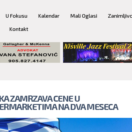
Skip to
main
U Fokusu
Kalendar
Mali Oglasi
Zanimljivo
content
Kontakt
KA ZAMRZAVA CENE U
ERMARKETIMA NA DVA MESECA