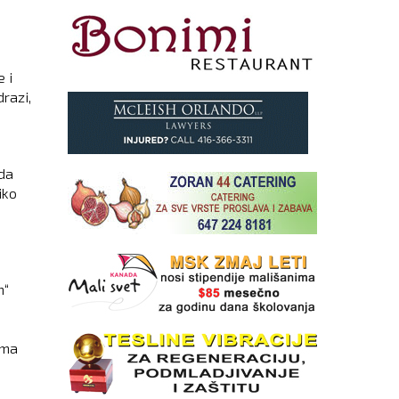
 i
razi,
.
da
iko
a
m“
ama