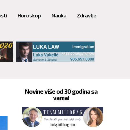
sti
Horoskop
Nauka
Zdravlje
Novine više od 30 godina sa
vama!