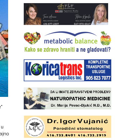
e"
 u
ajno