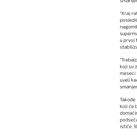
smanjen
"Kraj r
posledi
nagomil
superma
u prvoj
stabiliz
"Trebal
koji su
meseci 
uveli k
smanjen
Takođe 
koji ć
domaći
podseć
ističe 3