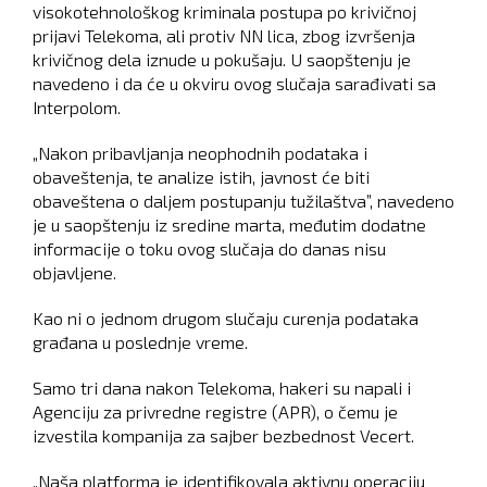
visokotehnološkog kriminala postupa po krivičnoj
prijavi Telekoma, ali protiv NN lica, zbog izvršenja
krivičnog dela iznude u pokušaju. U saopštenju je
navedeno i da će u okviru ovog slučaja sarađivati sa
Interpolom.
„Nakon pribavljanja neophodnih podataka i
obaveštenja, te analize istih, javnost će biti
obaveštena o daljem postupanju tužilaštva”, navedeno
je u saopštenju iz sredine marta, međutim dodatne
informacije o toku ovog slučaja do danas nisu
objavljene.
Kao ni o jednom drugom slučaju curenja podataka
građana u poslednje vreme.
Samo tri dana nakon Telekoma, hakeri su napali i
Agenciju za privredne registre (APR), o čemu je
izvestila kompanija za sajber bezbednost Vecert.
„Naša platforma je identifikovala aktivnu operaciju