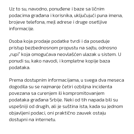
Uz to su, navodno, ponuđene i baze sa ličnim
podacima građana i korisnika, uključujući puna imena,
brojeve telefona, mejl adrese i druge osetljive
informacije.
Osoba koja prodaje podatke tvrdi i da poseduje
pristup bezbednosnom propustu na sajtu, odnosno
„rupi” koja omogućava neovlašćen ulazak u sistem. U
ponudi su, kako navodi, i kompletne kopije baza
podataka.
Prema dostupnim informacijama, u svega dva meseca
dogodila su se najmanje četiri ozbiljna incidenta
povezana sa curenjem ili kompromitovanjem
podataka građana Srbije. Neki od tih napada bili su
uspešniji od drugih, ali je suština ista, kada su jednom
objavljeni podaci, oni praktično zauvek ostaju
dostupni na internetu.