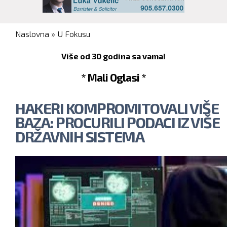
You are here
Naslovna
»
U Fokusu
Više od 30 godina sa vama!
* Mali Oglasi *
HAKERI KOMPROMITOVALI VIŠE
BAZA: PROCURILI PODACI IZ VIŠE
DRŽAVNIH SISTEMA