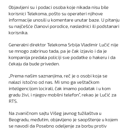
Objavljeni su i podaci osoba koje nikada nisu bile
korisnici Telekoma, pošto su operateri njihove
informacije unosili u komentare unutar baze. U pitanju
su najčešće članovi porodice, naslednici ili podstanari
korisnika.
Generalni direktor Telekoma Srbija Vladimir Lučić nije
se mnogo zabrinuo tada, pa je čak izjavio i da je
kompanija predala policiji sve podatke o hakeru i da
čekaju da bude priveden.
„Prema našim saznanjima, reč je o osobi koja se
nalazi istočno od nas. Mi smo ga veštačkom
inteligencijom locirali, čak imamo podatak i u kom
gradu živi, i njegov mobilni telefon”, rekao je Lučić za
RTS.
Na zvaničnom sajtu Višeg javnog tužilaštva u
Beogradu, međutim, objavljeno je saopštenje u kojem
se navodi da Posebno odeljenje za borbu protiv