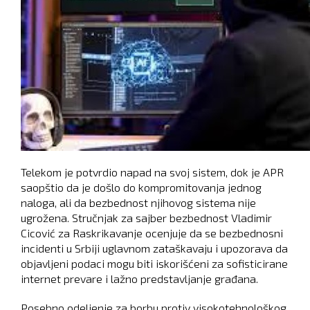
Telekom je potvrdio napad na svoj sistem, dok je APR
saopštio da je došlo do kompromitovanja jednog
naloga, ali da bezbednost njihovog sistema nije
ugrožena. Stručnjak za sajber bezbednost Vladimir
Cicović za Raskrikavanje ocenjuje da se bezbednosni
incidenti u Srbiji uglavnom zataškavaju i upozorava da
objavljeni podaci mogu biti iskorišćeni za sofisticirane
internet prevare i lažno predstavljanje građana.
Posebno odeljenje za borbu protiv visokotehnološkog