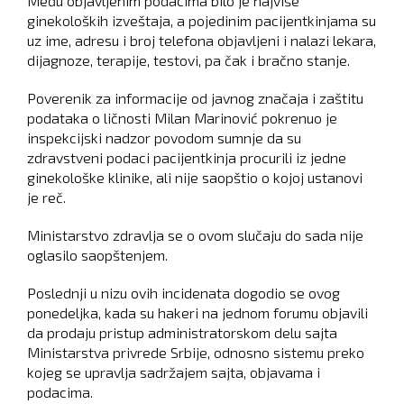
Među objavljenim podacima bilo je najviše
ginekoloških izveštaja, a pojedinim pacijentkinjama su
uz ime, adresu i broj telefona objavljeni i nalazi lekara,
dijagnoze, terapije, testovi, pa čak i bračno stanje.
Poverenik za informacije od javnog značaja i zaštitu
podataka o ličnosti Milan Marinović pokrenuo je
inspekcijski nadzor povodom sumnje da su
zdravstveni podaci pacijentkinja procurili iz jedne
ginekološke klinike, ali nije saopštio o kojoj ustanovi
je reč.
Ministarstvo zdravlja se o ovom slučaju do sada nije
oglasilo saopštenjem.
Poslednji u nizu ovih incidenata dogodio se ovog
ponedeljka, kada su hakeri na jednom forumu objavili
da prodaju pristup administratorskom delu sajta
Ministarstva privrede Srbije, odnosno sistemu preko
kojeg se upravlja sadržajem sajta, objavama i
podacima.