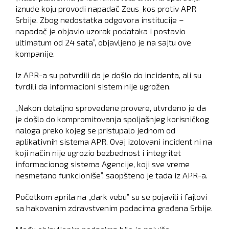
iznude koju provodi napadač Zeus_kos protiv APR
Srbije. Zbog nedostatka odgovora institucije –
napadač je objavio uzorak podataka i postavio
ultimatum od 24 sata”, objavljeno je na sajtu ove
kompanije.
Iz APR-a su potvrdili da je došlo do incidenta, ali su
tvrdili da informacioni sistem nije ugrožen.
„Nakon detaljno sprovedene provere, utvrđeno je da
je došlo do kompromitovanja spoljašnjeg korisničkog
naloga preko kojeg se pristupalo jednom od
aplikativnih sistema APR. Ovaj izolovani incident ni na
koji način nije ugrozio bezbednost i integritet
informacionog sistema Agencije, koji sve vreme
nesmetano funkcioniše”, saopšteno je tada iz APR-a.
Početkom aprila na „dark vebu” su se pojavili i fajlovi
sa hakovanim zdravstvenim podacima građana Srbije.