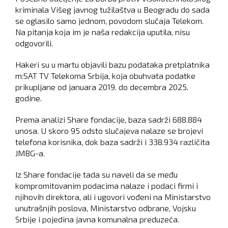
kriminala Višeg javnog tužilaštva u Beogradu do sada
se oglasilo samo jednom, povodom slučaja Telekom.
Na pitanja koja im je naša redakcija uputila, nisu
odgovorili.
Hakeri su u martu objavili bazu podataka pretplatnika
m:SAT TV Telekoma Srbija, koja obuhvata podatke
prikupljane od januara 2019. do decembra 2025.
godine.
Prema analizi Share fondacije, baza sadrži 688.884
unosa. U skoro 95 odsto slučajeva nalaze se brojevi
telefona korisnika, dok baza sadrži i 338.934 različita
JMBG-a.
Iz Share fondacije tada su naveli da se među
kompromitovanim podacima nalaze i podaci firmi i
njihovih direktora, ali i ugovori vođeni na Ministarstvo
unutrašnjih poslova, Ministarstvo odbrane, Vojsku
Srbije i pojedina javna komunalna preduzeća.