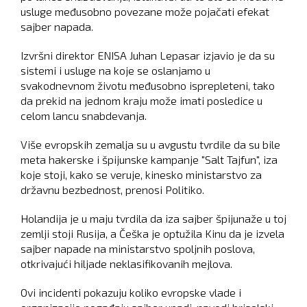
usluge međusobno povezane može pojačati efekat
sajber napada.
Izvršni direktor ENISA Juhan Lepasar izjavio je da su
sistemi i usluge na koje se oslanjamo u
svakodnevnom životu međusobno isprepleteni, tako
da prekid na jednom kraju može imati posledice u
celom lancu snabdevanja.
Više evropskih zemalja su u avgustu tvrdile da su bile
meta hakerske i špijunske kampanje "Salt Tajfun", iza
koje stoji, kako se veruje, kinesko ministarstvo za
državnu bezbednost, prenosi Politiko.
Holandija je u maju tvrdila da iza sajber špijunaže u toj
zemlji stoji Rusija, a Češka je optužila Kinu da je izvela
sajber napade na ministarstvo spoljnih poslova,
otkrivajući hiljade neklasifikovanih mejlova.
Ovi incidenti pokazuju koliko evropske vlade i