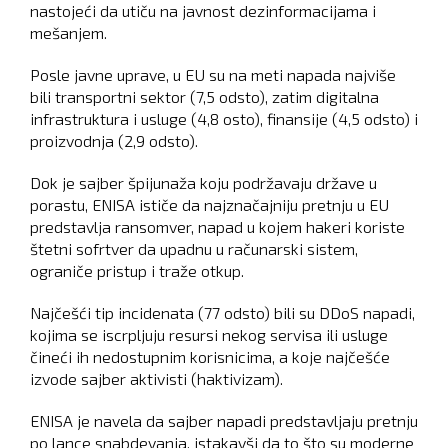
nastojeći da utiču na javnost dezinformacijama i
mešanjem.
Posle javne uprave, u EU su na meti napada najviše
bili transportni sektor (7,5 odsto), zatim digitalna
infrastruktura i usluge (4,8 osto), finansije (4,5 odsto) i
proizvodnja (2,9 odsto).
Dok je sajber špijunaža koju podržavaju države u
porastu, ENISA ističe da najznačajniju pretnju u EU
predstavlja ransomver, napad u kojem hakeri koriste
štetni sofrtver da upadnu u računarski sistem,
ograniče pristup i traže otkup.
Najčešći tip incidenata (77 odsto) bili su DDoS napadi,
kojima se iscrpljuju resursi nekog servisa ili usluge
čineći ih nedostupnim korisnicima, a koje najčešće
izvode sajber aktivisti (haktivizam).
ENISA je navela da sajber napadi predstavljaju pretnju
po lance snabdevanja, istakavši da to što su moderne