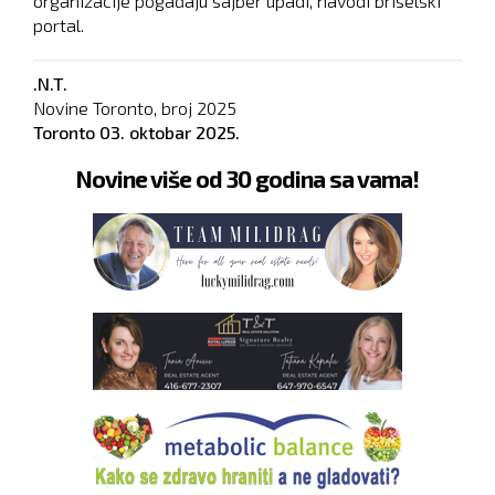
organizacije pogađaju sajber upadi, navodi briselski
portal.
.N.T.
Novine Toronto, broj
2025
Toronto
03. oktobar 2025.
Novine više od 30 godina sa vama!