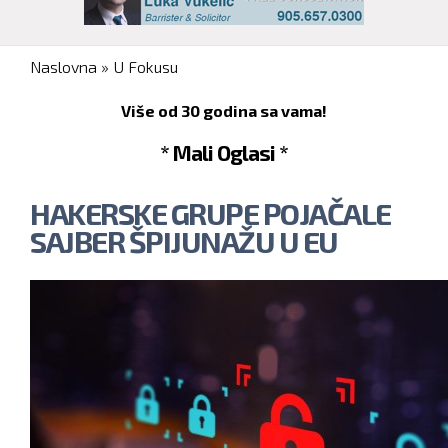
You are here
Naslovna
»
U Fokusu
Više od 30 godina sa vama!
* Mali Oglasi *
HAKERSKE GRUPE POJAČALE
SAJBER ŠPIJUNAŽU U EU