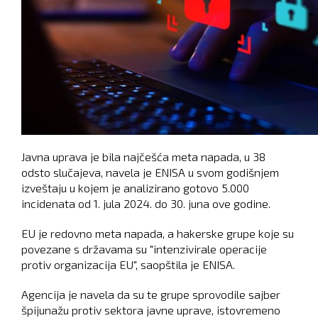
Javna uprava je bila najčešća meta napada, u 38
odsto slučajeva, navela je ENISA u svom godišnjem
izveštaju u kojem je analizirano gotovo 5.000
incidenata od 1. jula 2024. do 30. juna ove godine.
EU je redovno meta napada, a hakerske grupe koje su
povezane s državama su "intenzivirale operacije
protiv organizacija EU", saopštila je ENISA.
Agencija je navela da su te grupe sprovodile sajber
špijunažu protiv sektora javne uprave, istovremeno