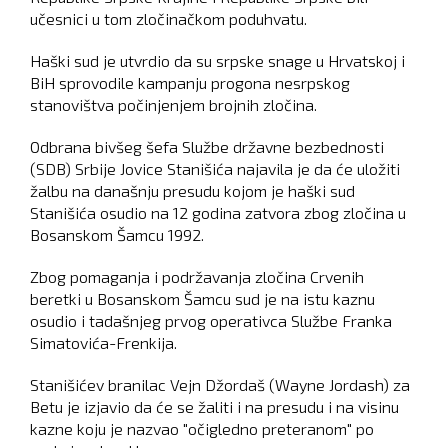
učesnici u tom zločinačkom poduhvatu.
Haški sud je utvrdio da su srpske snage u Hrvatskoj i
BiH sprovodile kampanju progona nesrpskog
stanovištva počinjenjem brojnih zločina.
Odbrana bivšeg šefa Službe državne bezbednosti
(SDB) Srbije Jovice Stanišića najavila je da će uložiti
žalbu na današnju presudu kojom je haški sud
Stanišića osudio na 12 godina zatvora zbog zločina u
Bosanskom Šamcu 1992.
Zbog pomaganja i podržavanja zločina Crvenih
beretki u Bosanskom Šamcu sud je na istu kaznu
osudio i tadašnjeg prvog operativca Službe Franka
Simatovića-Frenkija.
Stanišićev branilac Vejn Džordaš (Wayne Jordash) za
Betu je izjavio da će se žaliti i na presudu i na visinu
kazne koju je nazvao "očigledno preteranom" po