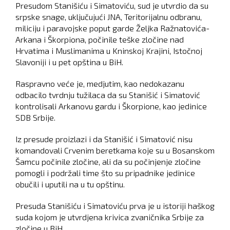
Presudom Stanišiću i Simatoviću, sud je utvrdio da su
srpske snage, uključujući JNA, Teritorijalnu odbranu,
miliciju i paravojske poput garde Željka Ražnatovića-
Arkana i Škorpiona, počinile teške zločine nad
Hrvatima i Muslimanima u Kninskoj Krajini, Istočnoj
Slavoniji i u pet opština u BiH.
Raspravno veće je, medjutim, kao nedokazanu
odbacilo tvrdnju tužilaca da su Stanišić i Simatović
kontrolisali Arkanovu gardu i Škorpione, kao jedinice
SDB Srbije.
Iz presude proizlazi i da Stanišić i Simatović nisu
komandovali Crvenim beretkama koje su u Bosanskom
Šamcu počinile zločine, ali da su počinjenje zločine
pomogli i podržali time što su pripadnike jedinice
obučili i uputili na u tu opštinu.
Presuda Stanišiću i Simatoviću prva je u istoriji haškog
suda kojom je utvrdjena krivica zvaničnika Srbije za
zločine u BiH.