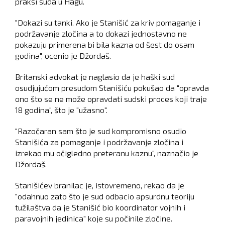
praksi suda u Hagu.
"Dokazi su tanki. Ako je Stanišić za kriv pomaganje i
podržavanje zločina a to dokazi jednostavno ne
pokazuju primerena bi bila kazna od šest do osam
godina", ocenio je Džordaš.
Britanski advokat je naglasio da je haški sud
osudjujućom presudom Stanišiću pokušao da "opravda
ono što se ne može opravdati sudski proces koji traje
18 godina", što je "užasno".
"Razočaran sam što je sud kompromisno osudio
Stanišića za pomaganje i podržavanje zločina i
izrekao mu očigledno preteranu kaznu", naznačio je
Džordaš.
Stanišićev branilac je, istovremeno, rekao da je
"odahnuo zato što je sud odbacio apsurdnu teoriju
tužilaštva da je Stanišić bio koordinator vojnih i
paravojnih jedinica" koje su počinile zločine.