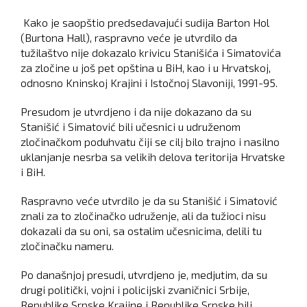
Kako je saopštio predsedavajući sudija Barton Hol
(Burtona Hall), raspravno veće je utvrdilo da
tužilaštvo nije dokazalo krivicu Stanišića i Simatovića
za zločine u još pet opština u BiH, kao i u Hrvatskoj,
odnosno Kninskoj Krajini i Istočnoj Slavoniji, 1991-95.
Presudom je utvrdjeno i da nije dokazano da su
Stanišić i Simatović bili učesnici u udruženom
zločinačkom poduhvatu čiji se cilj bilo trajno i nasilno
uklanjanje nesrba sa velikih delova teritorija Hrvatske
i BiH.
Raspravno veće utvrdilo je da su Stanišić i Simatović
znali za to zločinačko udruženje, ali da tužioci nisu
dokazali da su oni, sa ostalim učesnicima, delili tu
zločinačku nameru.
Po današnjoj presudi, utvrdjeno je, medjutim, da su
drugi politički, vojni i policijski zvaničnici Srbije,
Republike Srpske Krajine i Republike Srpske bili