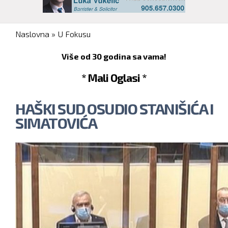
You are here
Naslovna
»
U Fokusu
Više od 30 godina sa vama!
* Mali Oglasi *
HAŠKI SUD OSUDIO STANIŠIĆA I
SIMATOVIĆA