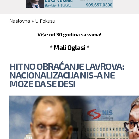
You are here
Naslovna
»
U Fokusu
Više od 30 godina sa vama!
* Mali Oglasi *
HITNO OBRAĆANJE LAVROVA:
NACIONALIZACIJA NIS-A NE
MOZE DA SE DESI