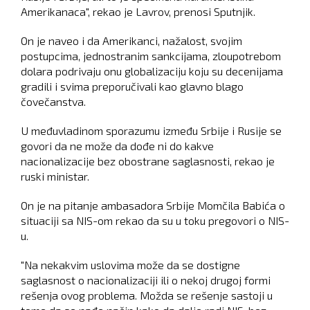
Amerikanaca", rekao je Lavrov, prenosi Sputnjik.
On je naveo i da Amerikanci, nažalost, svojim
postupcima, jednostranim sankcijama, zloupotrebom
dolara podrivaju onu globalizaciju koju su decenijama
gradili i svima preporučivali kao glavno blago
čovečanstva.
U međuvladinom sporazumu između Srbije i Rusije se
govori da ne može da dođe ni do kakve
nacionalizacije bez obostrane saglasnosti, rekao je
ruski ministar.
On je na pitanje ambasadora Srbije Momčila Babića o
situaciji sa NIS-om rekao da su u toku pregovori o NIS-
u.
"Na nekakvim uslovima može da se dostigne
saglasnost o nacionalizaciji ili o nekoj drugoj formi
rešenja ovog problema. Možda se rešenje sastoji u