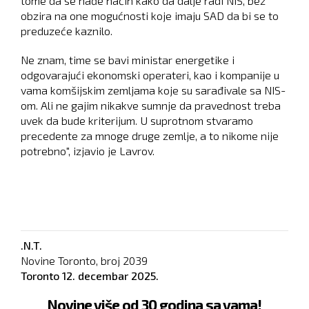
tome da se nađe način kako da dalje radi NIS, bez
obzira na one mogućnosti koje imaju SAD da bi se to
preduzeće kaznilo.
Ne znam, time se bavi ministar energetike i
odgovarajući ekonomski operateri, kao i kompanije u
vama komšijskim zemljama koje su sarađivale sa NIS-
om. Ali ne gajim nikakve sumnje da pravednost treba
uvek da bude kriterijum. U suprotnom stvaramo
precedente za mnoge druge zemlje, a to nikome nije
potrebno", izjavio je Lavrov.
.N.T.
Novine Toronto, broj
2039
Toronto
12. decembar 2025.
Novine više od 30 godina sa vama!