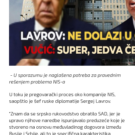
- U sporazumu je naglašena potreba za pravednim
rešenjem problema NIS-a
U toku je pregovarački proces oko kompanije NIS,
saopštio je šef ruske diplomatije Sergej Lavrov.
"Znam da se srpsko rukovodstvo obratilo SAD, jer je
upravo njihove naredbe ispunjavalo preduzeće koje je
stvoreno na osnovu međuvladinog dogovora između
Rusije i Srbije, ali to je specifična karakteristika