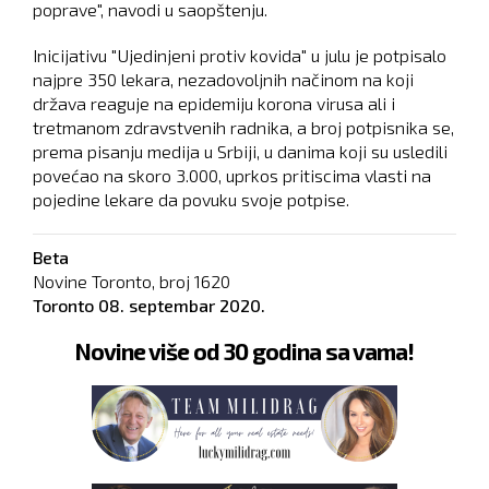
poprave", navodi u saopštenju.
Inicijativu "Ujedinjeni protiv kovida" u julu je potpisalo
najpre 350 lekara, nezadovoljnih načinom na koji
država reaguje na epidemiju korona virusa ali i
tretmanom zdravstvenih radnika, a broj potpisnika se,
prema pisanju medija u Srbiji, u danima koji su usledili
povećao na skoro 3.000, uprkos pritiscima vlasti na
pojedine lekare da povuku svoje potpise.
Beta
Novine Toronto, broj
1620
Toronto
08. septembar 2020.
Novine više od 30 godina sa vama!