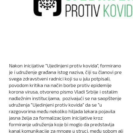
Nakon inicijative "Ujedinjeni protiv kovida", formirano
je i udruženje građana istog naziva, čiji su članovi pre
svega zdravstveni radnici koji su u julu potpisali,
povodom kritika na način borbe protiv epidemije
korona virusa, otvoreno pismo Vladi Srbije i ostalim
nadležnim institucijama, pozivajući se na saopštenje
udruženja "Ujedinjeni protiv kovida" da se "u
razgovorima među nekoliko hiljada lekara pojavila
jasna želja za formalizacijom inicijative kroz
formiranje udruženja koje bi moglo da predstavlja
kanal komunikacije za mnoge u struci, među sobom ali