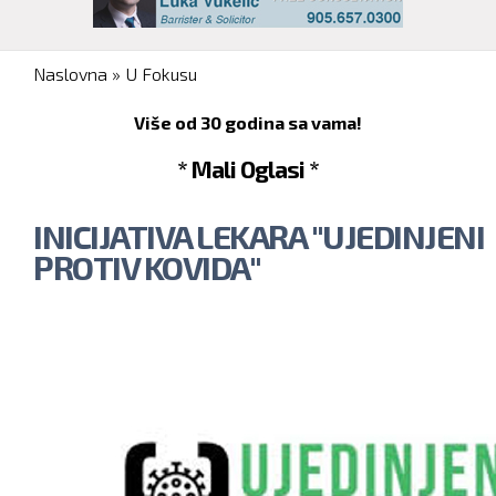
You are here
Naslovna
»
U Fokusu
Više od 30 godina sa vama!
* Mali Oglasi *
INICIJATIVA LEKARA "UJEDINJENI
PROTIV KOVIDA"