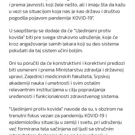
i prema javnosti, koji žele nešto, ali i imaju šta da kažu
u vezi sa situacijom koja nas je kao državu i društvo
pogodila pojavom pandemije KOVID-19".
U saopštenju se dodaje da će "Ujedinjeni protiv
kovida" biti pre svega strukovno udruženje, koje će
kroz angažovanje samih lekara koji su deo sistema
pokušati da taj sistem učini boljim.
Oni su poručili da će konstruktivni i korektivni predlozi
biti usmereni i prema Ministarstvu zdravlja i državnoj
upravi, Zajednici medicinskih fakulteta, Srpskoj
akademiji nauka i umetnosti i svim ostalim
relevantnim institucijama u cilju popravljanja
uređenosti i funkcionalnosti zdravstvenog sistema.
"Ujedinjeni protiv kovida" navode da su, s obzirom na
trenutni fokus vezan za pandemiju KOVID-19 i
epidemiološku situaciju u zemlji i svetu, pri udruženju
već formirana tela sačinjena od ljudi sa stručnim