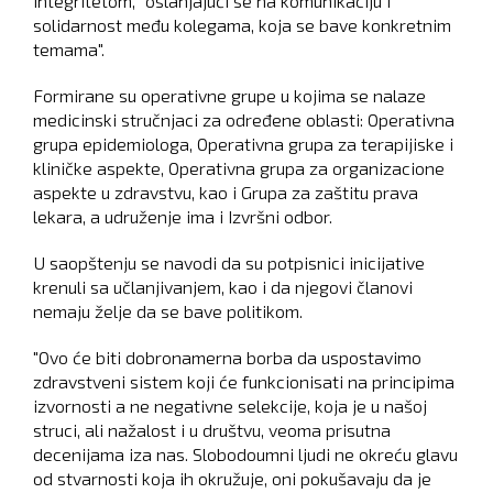
integritetom, "oslanjajući se na komunikaciju i
solidarnost među kolegama, koja se bave konkretnim
temama".
Formirane su operativne grupe u kojima se nalaze
medicinski stručnjaci za određene oblasti: Operativna
grupa epidemiologa, Operativna grupa za terapijiske i
kliničke aspekte, Operativna grupa za organizacione
aspekte u zdravstvu, kao i Grupa za zaštitu prava
lekara, a udruženje ima i Izvršni odbor.
U saopštenju se navodi da su potpisnici inicijative
krenuli sa učlanjivanjem, kao i da njegovi članovi
nemaju želje da se bave politikom.
"Ovo će biti dobronamerna borba da uspostavimo
zdravstveni sistem koji će funkcionisati na principima
izvornosti a ne negativne selekcije, koja je u našoj
struci, ali nažalost i u društvu, veoma prisutna
decenijama iza nas. Slobodoumni ljudi ne okreću glavu
od stvarnosti koja ih okružuje, oni pokušavaju da je