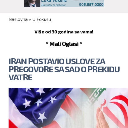
You are here
Naslovna
»
U Fokusu
Više od 30 godina sa vama!
* Mali Oglasi *
IRAN POSTAVIO USLOVE ZA
PREGOVORE SA SAD O PREKIDU
VATRE