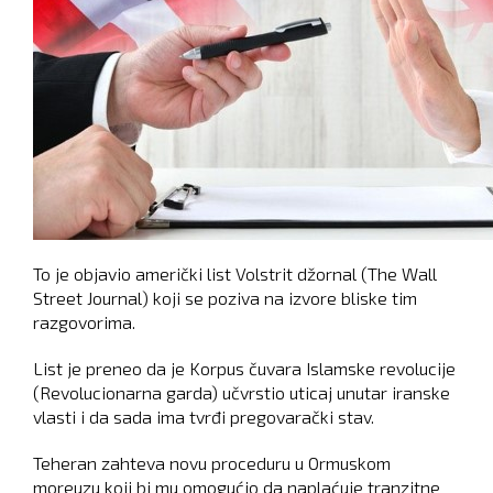
To je objavio američki list Volstrit džornal (The Wall
Street Journal) koji se poziva na izvore bliske tim
razgovorima.
List je preneo da je Korpus čuvara Islamske revolucije
(Revolucionarna garda) učvrstio uticaj unutar iranske
vlasti i da sada ima tvrđi pregovarački stav.
Teheran zahteva novu proceduru u Ormuskom
moreuzu koji bi mu omogućio da naplaćuje tranzitne