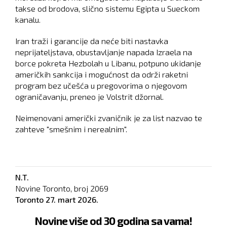
takse od brodova, slično sistemu Egipta u Sueckom
kanalu.
Iran traži i garancije da neće biti nastavka
neprijateljstava, obustavljanje napada Izraela na
borce pokreta Hezbolah u Libanu, potpuno ukidanje
američkih sankcija i mogućnost da održi raketni
program bez učešća u pregovorima o njegovom
ograničavanju, preneo je Volstrit džornal.
Neimenovani američki zvaničnik je za list nazvao te
zahteve "smešnim i nerealnim".
N.T.
Novine Toronto, broj
2069
Toronto
27. mart 2026.
Novine više od 30 godina sa vama!