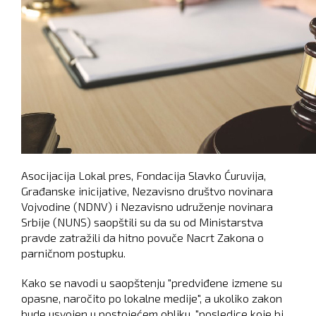
Asocijacija Lokal pres, Fondacija Slavko Ćuruvija,
Građanske inicijative, Nezavisno društvo novinara
Vojvodine (NDNV) i Nezavisno udruženje novinara
Srbije (NUNS) saopštili su da su od Ministarstva
pravde zatražili da hitno povuče Nacrt Zakona o
parničnom postupku.
Kako se navodi u saopštenju "predviđene izmene su
opasne, naročito po lokalne medije", a ukoliko zakon
bude usvojen u postojećem obliku, "posledice koje bi