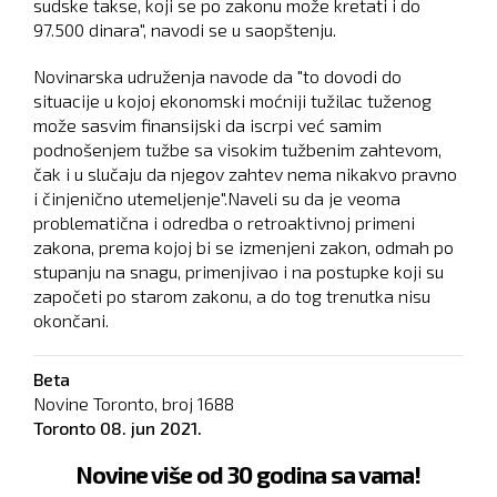
sudske takse, koji se po zakonu može kretati i do
97.500 dinara", navodi se u saopštenju.
Novinarska udruženja navode da "to dovodi do
situacije u kojoj ekonomski moćniji tužilac tuženog
može sasvim finansijski da iscrpi već samim
podnošenjem tužbe sa visokim tužbenim zahtevom,
čak i u slučaju da njegov zahtev nema nikakvo pravno
i činjenično utemeljenje".Naveli su da je veoma
problematična i odredba o retroaktivnoj primeni
zakona, prema kojoj bi se izmenjeni zakon, odmah po
stupanju na snagu, primenjivao i na postupke koji su
započeti po starom zakonu, a do tog trenutka nisu
okončani.
Beta
Novine Toronto, broj
1688
Toronto
08. jun 2021.
Novine više od 30 godina sa vama!