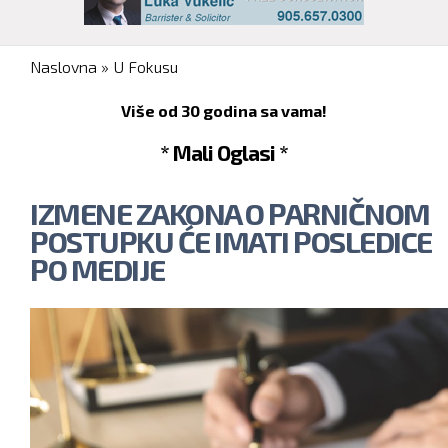
You are here
Naslovna
»
U Fokusu
Više od 30 godina sa vama!
* Mali Oglasi *
IZMENE ZAKONA O PARNIČNOM
POSTUPKU ĆE IMATI POSLEDICE
PO MEDIJE