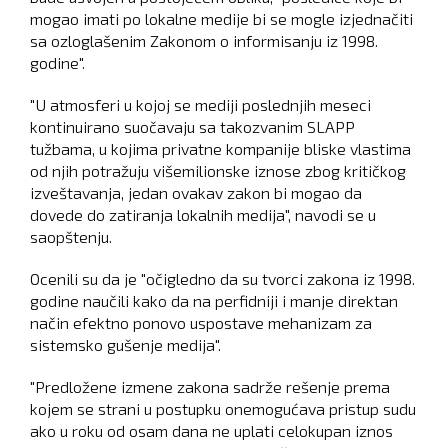
mogao imati po lokalne medije bi se mogle izjednačiti
sa ozloglašenim Zakonom o informisanju iz 1998.
godine".
"U atmosferi u kojoj se mediji poslednjih meseci
kontinuirano suočavaju sa takozvanim SLAPP
tužbama, u kojima privatne kompanije bliske vlastima
od njih potražuju višemilionske iznose zbog kritičkog
izveštavanja, jedan ovakav zakon bi mogao da
dovede do zatiranja lokalnih medija", navodi se u
saopštenju.
Ocenili su da je "očigledno da su tvorci zakona iz 1998.
godine naučili kako da na perfidniji i manje direktan
način efektno ponovo uspostave mehanizam za
sistemsko gušenje medija".
"Predložene izmene zakona sadrže rešenje prema
kojem se strani u postupku onemogućava pristup sudu
ako u roku od osam dana ne uplati celokupan iznos