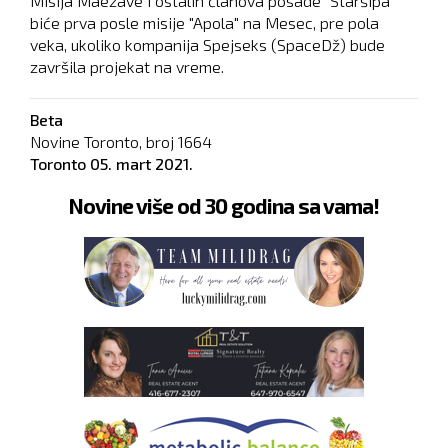
Misija Maezave i ostalih članova posade "Staršipa"
biće prva posle misije "Apola" na Mesec, pre pola
veka, ukoliko kompanija Spejseks (SpaceDž) bude
završila projekat na vreme.
Beta
Novine Toronto, broj
1664
Toronto
05. mart 2021.
Novine više od 30 godina sa vama!