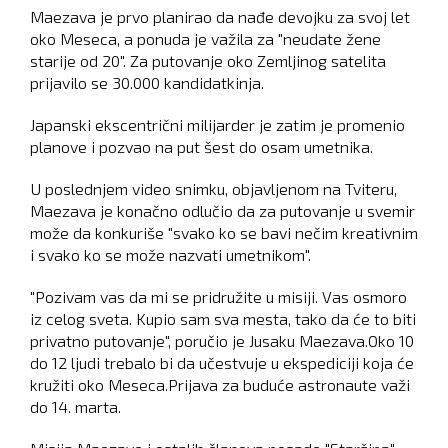
Maezava je prvo planirao da nađe devojku za svoj let
oko Meseca, a ponuda je važila za "neudate žene
starije od 20". Za putovanje oko Zemljinog satelita
prijavilo se 30.000 kandidatkinja.
Japanski ekscentrični milijarder je zatim je promenio
planove i pozvao na put šest do osam umetnika.
U poslednjem video snimku, objavljenom na Tviteru,
Maezava je konačno odlučio da za putovanje u svemir
može da konkuriše "svako ko se bavi nečim kreativnim
i svako ko se može nazvati umetnikom".
"Pozivam vas da mi se pridružite u misiji. Vas osmoro
iz celog sveta. Kupio sam sva mesta, tako da će to biti
privatno putovanje", poručio je Jusaku Maezava.Oko 10
do 12 ljudi trebalo bi da učestvuje u ekspediciji koja će
kružiti oko Meseca.Prijava za buduće astronaute važi
do 14. marta.