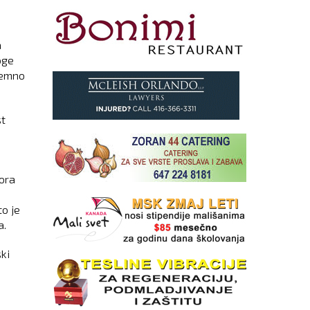
a
oge
remno
st
bora
o je
a.
ki