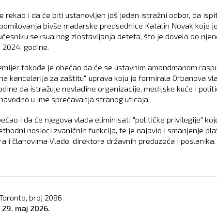
 rekao i da će biti ustanovljen još jedan istražni odbor, da ispi
 pomilovanja bivše mađarske predsednice Katalin Novak koje j
učesniku seksualnog zlostavljanja deteta, što je dovelo do njen
 2024. godine.
emijer takođe je obećao da će se ustavnim amandmanom raspu
na kancelarija za zaštitu", uprava koju je formirala Orbanova vl
odine da istražuje nevladine organizacije, medijske kuće i polit
, navodno u ime sprečavanja stranog uticaja.
ećao i da će njegova vlada eliminisati "političke privilegije" koj
ethodni nosioci zvaničnih funkcija, te je najavio i smanjenje pla
ra i članovima Vlade, direktora državnih preduzeća i poslanika.
Toronto, broj
2086
o
29. maj 2026.