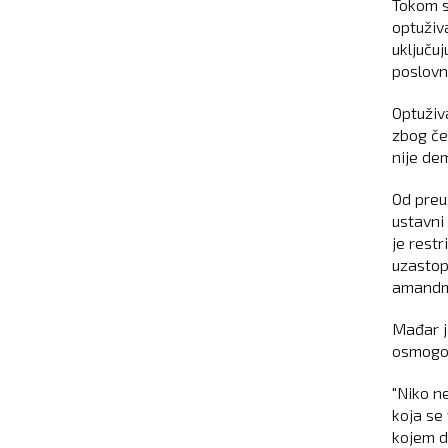
Tokom s
optuživ
uključu
poslovn
Optuživa
zbog če
nije de
Od preu
ustavni
je restr
uzastop
amandma
Mađar j
osmogod
"Niko n
koja se
kojem d