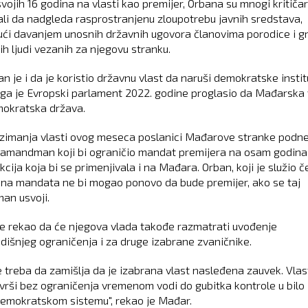
vojih 16 godina na vlasti kao premijer, Orbana su mnogi kritičar
ali da nadgleda rasprostranjenu zloupotrebu javnih sredstava,
jući davanjem unosnih državnih ugovora članovima porodice i g
ih ljudi vezanih za njegovu stranku.
n je i da je koristio državnu vlast da naruši demokratske institu
ga je Evropski parlament 2022. godine proglasio da Mađarska 
mokratska država.
zimanja vlasti ovog meseca poslanici Mađarove stranke podnel
 amandman koji bi ograničio mandat premijera na osam godina
ikcija koja bi se primenjivala i na Mađara. Orban, koji je služio če
na mandata ne bi mogao ponovo da bude premijer, ako se taj
n usvoji.
e rekao da će njegova vlada takođe razmatrati uvođenje
išnjeg ograničenja i za druge izabrane zvaničnike.
e treba da zamišlja da je izabrana vlast nasleđena zauvek. Vlas
 vrši bez ograničenja vremenom vodi do gubitka kontrole u bilo
emokratskom sistemu", rekao je Mađar.