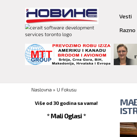
Vesti
Razno
You are here
Naslovna
»
U Fokusu
MAĐ
Više od 30 godina sa vama!
IST
* Mali Oglasi *