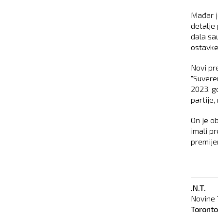
Mađar je
detalje
dala sa
ostavke
Novi pr
"Suvere
2023. g
partije
On je ob
imali pr
premije
.N.T.
Novine 
Toront