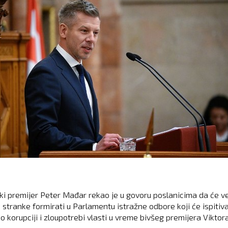
i premijer Peter Mađar rekao je u govoru poslanicima da će v
 stranke formirati u Parlamentu istražne odbore koji će ispitiva
o korupciji i zloupotrebi vlasti u vreme bivšeg premijera Viktor