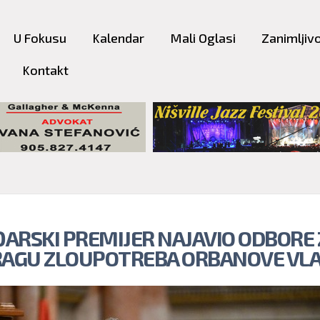
Skip to
main
U Fokusu
Kalendar
Mali Oglasi
Zanimljivo
content
Kontakt
ARSKI PREMIJER NAJAVIO ODBORE 
RAGU ZLOUPOTREBA ORBANOVE VLA