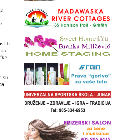
ta
e
e
stiti
ada
ičke
e su
ta