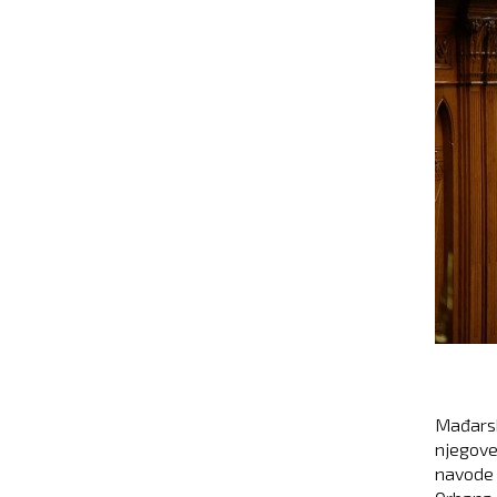
Mađarsk
njegove
navode 