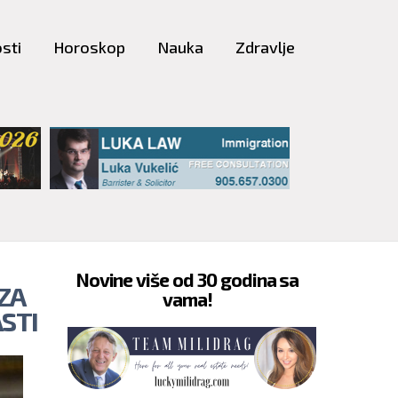
sti
Horoskop
Nauka
Zdravlje
Novine više od 30 godina sa
ZA
vama!
STI