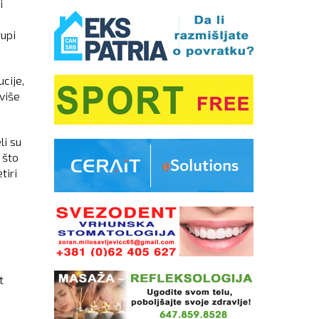
i
rupi
cije,
više
i su
 što
tiri
t