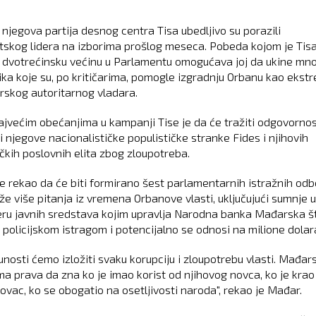
 njegova partija desnog centra Tisa ubedljivo su porazili
tskog lidera na izborima prošlog meseca. Pobeda kojom je Tis
a dvotrećinsku većinu u Parlamentu omogućava joj da ukine mn
tika koje su, po kritičarima, pomogle izgradnju Orbanu kao ekst
rskog autoritarnog vladara.
jvećim obećanjima u kampanji Tise je da će tražiti odgovorno
i njegove nacionalističke populističke stranke Fides i njihovih
čkih poslovnih elita zbog zloupotreba.
e rekao da će biti formirano šest parlamentarnih istražnih od
že više pitanja iz vremena Orbanove vlasti, uključujući sumnje u
ru javnih sredstava kojim upravlja Narodna banka Mađarska št
 policijskom istragom i potencijalno se odnosi na milione dolar
nosti ćemo izložiti svaku korupciju i zloupotrebu vlasti. Mađars
ma prava da zna ko je imao korist od njihovog novca, ko je krao
novac, ko se obogatio na osetljivosti naroda", rekao je Mađar.