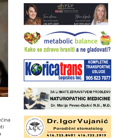
ećina
ti
a