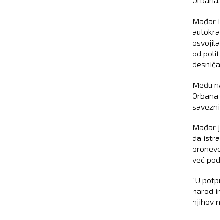
Orbana.
Mađar i
autokra
osvojil
od poli
desniča
Među na
Orbana 
savezni
Mađar j
da istra
proneve
već pod
"U potpu
narod i
njihov 