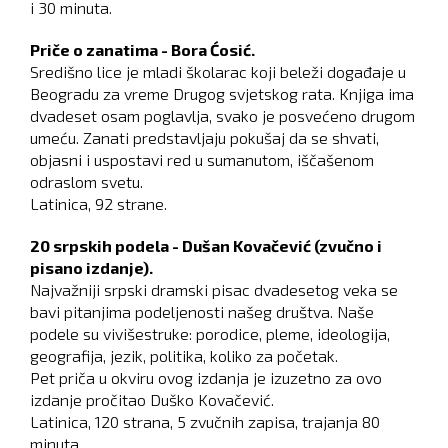
i 30 minuta.
Priče o zanatima - Bora Ćosić.
Središno lice je mladi školarac koji beleži događaje u
Beogradu za vreme Drugog svjetskog rata. Knjiga ima
dvadeset osam poglavlja, svako je posvećeno drugom
umeću. Zanati predstavljaju pokušaj da se shvati,
objasni i uspostavi red u sumanutom, iščašenom
odraslom svetu.
Latinica, 92 strane.
20 srpskih podela - Dušan Kovačević (zvučno i
pisano izdanje).
Najvažniji srpski dramski pisac dvadesetog veka se
bavi pitanjima podeljenosti našeg društva. Naše
podele su vivišestruke: porodice, pleme, ideologija,
geografija, jezik, politika, koliko za početak.
Pet priča u okviru ovog izdanja je izuzetno za ovo
izdanje pročitao Duško Kovačević.
Latinica, 120 strana, 5 zvučnih zapisa, trajanja 80
minuta.