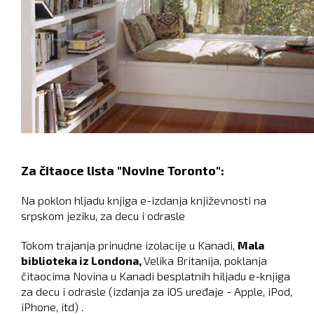
Za čitaoce lista "Novine Toronto":
Na poklon hljadu knjiga e-izdanja književnosti na
srpskom jeziku, za decu i odrasle
Tokom trajanja prinudne izolacije u Kanadi,
Mala
biblioteka iz Londona,
Velika Britanija, poklanja
čitaocima Novina u Kanadi besplatnih hiljadu e-knjiga
za decu i odrasle (izdanja za iOS uređaje - Apple, iPod,
iPhone, itd) .