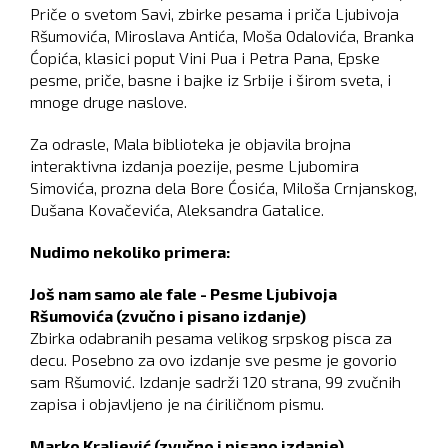
Priče o svetom Savi, zbirke pesama i priča Ljubivoja
Ršumovića, Miroslava Antića, Moša Odalovića, Branka
Ćopića, klasici poput Vini Pua i Petra Pana, Epske
pesme, priče, basne i bajke iz Srbije i širom sveta, i
mnoge druge naslove.
Za odrasle, Mala biblioteka je objavila brojna
interaktivna izdanja poezije, pesme Ljubomira
Simovića, prozna dela Bore Ćosića, Miloša Crnjanskog,
Dušana Kovačevića, Aleksandra Gatalice.
Nudimo nekoliko primera:
Još nam samo ale fale - Pesme Ljubivoja
Ršumovića (zvučno i pisano izdanje)
Zbirka odabranih pesama velikog srpskog pisca za
decu. Posebno za ovo izdanje sve pesme je govorio
sam Ršumović. Izdanje sadrži 120 strana, 99 zvučnih
zapisa i objavljeno je na ćiriličnom pismu.
Marko Kraljević (zvučno i pisano izdanje)