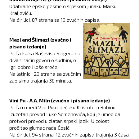
Odabrane epske pesme o srpskom junaku Marku
Kraljeviću.
Na ćirilici, 87 strana sa 10 zvučnih zapisa.
Mazl and Šlimazl (zvučno i
pisano izdanje)
Priča Isaka Baševisa Singera na
divan način govori o sudbini, o
igri dobre i loše sreće.
Na latinici, 20 strana sa zvučnim
zapisima trajanja 38 minuta.
Vini Pu - A.A. Miln (zvučno i pisano izdanje)
Priča o medi Vini Puu i dečaku Kristoferu Robinu.
Izuzetan prevod Luke Semenovića, koji je umeo da
pretvori prevod u zlatan srpski jezik. U celosti
pročitao glumac rade Ćosić.
Na ćirilici, 94 strana, 12 zvučnih zapisa trajanja 3 časa