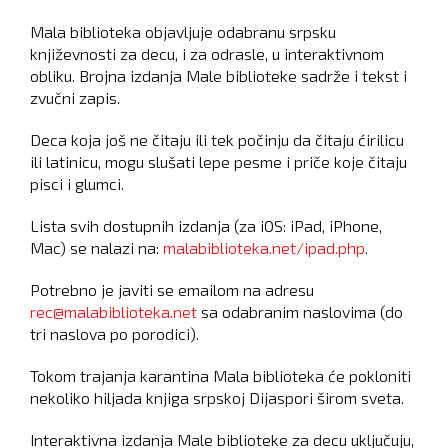
Mala biblioteka objavljuje odabranu srpsku
književnosti za decu, i za odrasle, u interaktivnom
obliku. Brojna izdanja Male biblioteke sadrže i tekst i
zvučni zapis.
Deca koja još ne čitaju ili tek počinju da čitaju ćirilicu
ili latinicu, mogu slušati lepe pesme i priče koje čitaju
pisci i glumci.
Lista svih dostupnih izdanja (za iOS: iPad, iPhone,
Mac) se nalazi na:
malabiblioteka.net/ipad.php
.
Potrebno je javiti se emailom na adresu
rec@malabiblioteka.net
sa odabranim naslovima (do
tri naslova po porodici).
Tokom trajanja karantina Mala biblioteka će pokloniti
nekoliko hiljada knjiga srpskoj Dijaspori širom sveta.
Interaktivna izdanja Male biblioteke za decu uključuju,