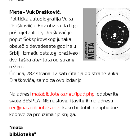
Meta - Vuk Drašković.
Politička autobiografija Vuka
Draškoviića. Bez obzira da li ga
poštujete ili ne, Drašković je
poput Šekspirovskog junaka
obeležio devedesete godine u
Srbiji. Između ostalog, preživeo i
dva teška atentata od strane
režima.
Ćirilica, 282 strana, 12 sati čitanja od strane Vuka
Draškovića, samo za ovo izdanje.
Na adresi
malabiblioteka.net/ipad.php
, odaberite
svoje BESPLATNE naslove, i javite ih na adresu
rec@malabiblioteka.net
kako bi dobili neophodne
kodove za preuzimanje knjiga.
"mala
biblioteka"