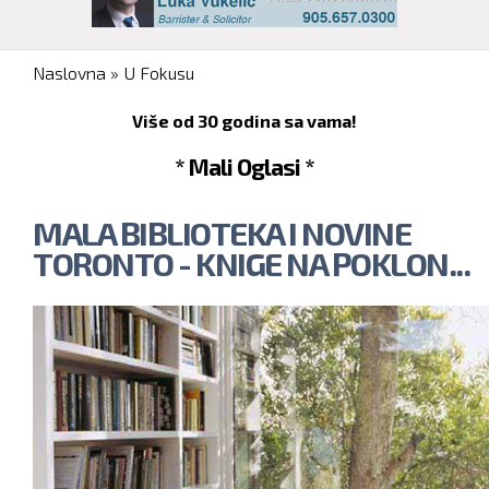
You are here
Naslovna
»
U Fokusu
Više od 30 godina sa vama!
* Mali Oglasi *
MALA BIBLIOTEKA I NOVINE
TORONTO - KNIGE NA POKLON...