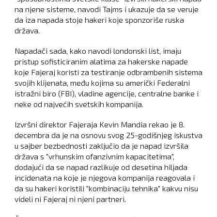
na njene sisteme, navodi Tajms i ukazuje da se veruje
da iza napada stoje hakeri koje sponzoriše ruska
država.
Napadači sada, kako navodi londonski list, imaju
pristup sofisticiranim alatima za hakerske napade
koje Fajeraj koristi za testiranje odbrambenih sistema
svojih klijenata, među kojima su američki Federalni
istražni biro (FBI), vladine agencije, centralne banke i
neke od najvećih svetskih kompanija.
Izvršni direktor Fajeraja Kevin Mandia rekao je 8.
decembra da je na osnovu svog 25-godišnjeg iskustva
u sajber bezbednosti zaključio da je napad izvršila
država s "vrhunskim ofanzivnim kapacitetima",
dodajući da se napad razlikuje od desetina hiljada
incidenata na koje je njegova kompanija reagovala i
da su hakeri koristili "kombinaciju tehnika" kakvu nisu
videli ni Fajeraj ni njeni partneri.