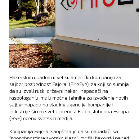
Hakerskim upadom u veliku američku kompaniju za
sajber bezbednost Fajeraj (FireEye), za koji se sumnja
da su izveli ruski državni hakeri, napadači na
raspolaganju imaju moćne tehnike za izvođenje novih
sajber napada na vladine agencije, kompanije i
industrije širom sveta, prenosi Radio slobodna Evropa
(RSE) ocenu svetskih medija.
Kompanija Fajeraj saopštila je da su napadači sa
"sposobnostima svetske klase" izvršili hakerski napad