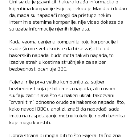
Čini se da je glavni cilj hakera krađa informacija o
klijentima kompanije Fajeraj, rekao je Mandia i dodao
da, mada su napadači mogli da pristupe nekim
internim sistemima kompanije, nije video dokaze da
su uzete informacije njenih klijenata.
Kada veoma cenjena kompanija koju korporacije i
vlade širom sveta koriste da bi se zaštitile od
hakerskih napada, bude meta takvih napada, to
izaziva strah u kostima stručnjaka za sajber
bezbednost, ocenjuje BBC.
Fajeraj nije prva velika kompanija za sajber
bezbednost koja je bila meta napada, ali u ovom
slučaju zabrinjava što su hakeri ukrali takozvani
"crveni tim", odnosno oruđe za hakerske napade, što,
kako navodi BBC u analizi, znači da napadači sada
imaju na raspolaganju moćnu kolekciju novih tehnika
koje mogu koristiti.
Dobra strana bi mogla biti to što Fajeraj tačno zna