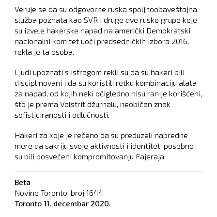
Veruje se da su odgovorne ruska spoljnoobaveštajna
služba poznata kao SVR i druge dve ruske grupe koje
su izvele hakerske napad na američki Demokratski
nacionalni komitet uoči predsedničkih izbora 2016,
rekla je ta osoba.
Ljudi upoznati s istragom rekli su da su hakeri bili
disciplinovani i da su koristili retku kombinaciju alata
za napad, od kojih neki očigledno nisu ranije korišćeni,
što je prema Volstrit džurnalu, neobičan znak
sofisticiranosti i odlučnosti.
Hakeri za koje je rečeno da su preduzeli napredne
mere da sakriju svoje aktivnosti i identitet, posebno
su bili posvećeni kompromitovanju Fajeraja.
Beta
Novine Toronto, broj
1644
Toronto
11. decembar 2020.