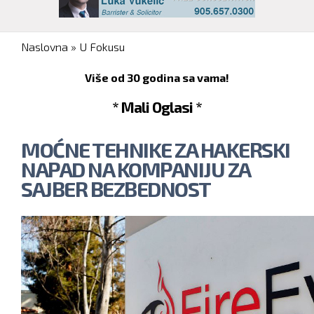
You are here
Naslovna
»
U Fokusu
Više od 30 godina sa vama!
* Mali Oglasi *
MOĆNE TEHNIKE ZA HAKERSKI
NAPAD NA KOMPANIJU ZA
SAJBER BEZBEDNOST