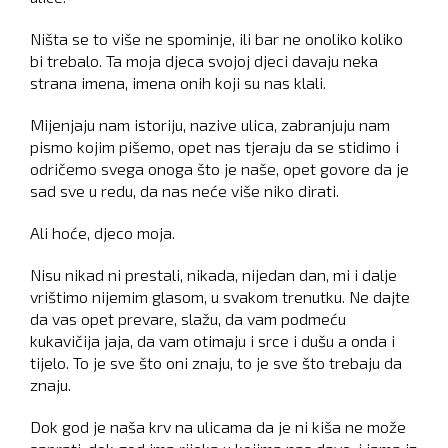
Ništa se to više ne spominje, ili bar ne onoliko koliko
bi trebalo. Ta moja djeca svojoj djeci davaju neka
strana imena, imena onih koji su nas klali.
Mijenjaju nam istoriju, nazive ulica, zabranjuju nam
pismo kojim pišemo, opet nas tjeraju da se stidimo i
odričemo svega onoga što je naše, opet govore da je
sad sve u redu, da nas neće više niko dirati.
Ali hoće, djeco moja.
Nisu nikad ni prestali, nikada, nijedan dan, mi i dalje
vrištimo nijemim glasom, u svakom trenutku. Ne dajte
da vas opet prevare, slažu, da vam podmeću
kukavičija jaja, da vam otimaju i srce i dušu a onda i
tijelo. To je sve što oni znaju, to je sve što trebaju da
znaju.
Dok god je naša krv na ulicama da je ni kiša ne može