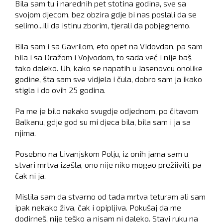
Bila sam tu i narednih pet stotina godina, sve sa
svojom djecom, bez obzira gdje bi nas poslali da se
selimo...ili da istinu zborim, tjerali da pobjegnemo.
Bila sam i sa Gavrilom, eto opet na Vidovdan, pa sam
bila i sa Dražom i Vojvodom, to sada već i nije baš
tako daleko. Uh, kako se napatih u Jasenovcu onolike
godine, šta sam sve vidjela i čula, dobro sam ja ikako
stigla i do ovih 25 godina.
Pa me je bilo nekako svugdje odjednom, po čitavom
Balkanu, gdje god su mi djeca bila, bila sam i ja sa
njima.
Posebno na Livanjskom Polju, iz onih jama sam u
stvari mrtva izašla, ono nije niko mogao prežiiviti, pa
čak ni ja.
Mislila sam da stvarno od tada mrtva teturam ali sam
ipak nekako živa, čak i opipljiva. Pokušaj da me
dodirneš, nije teško a nisam ni daleko. Stavi ruku na