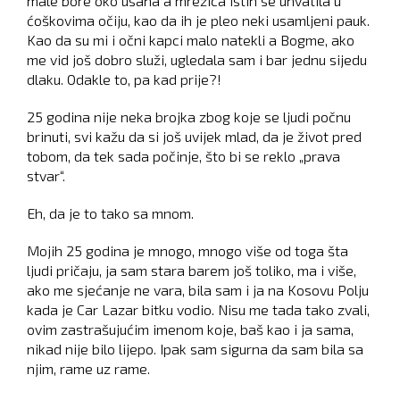
male bore oko usana a mrežica istih se uhvatila u
ćoškovima očiju, kao da ih je pleo neki usamljeni pauk.
Kao da su mi i očni kapci malo natekli a Bogme, ako
me vid još dobro služi, ugledala sam i bar jednu sijedu
dlaku. Odakle to, pa kad prije?!
25 godina nije neka brojka zbog koje se ljudi počnu
brinuti, svi kažu da si još uvijek mlad, da je život pred
tobom, da tek sada počinje, što bi se reklo „prava
stvar“.
Eh, da je to tako sa mnom.
Mojih 25 godina je mnogo, mnogo više od toga šta
ljudi pričaju, ja sam stara barem još toliko, ma i više,
ako me sjećanje ne vara, bila sam i ja na Kosovu Polju
kada je Car Lazar bitku vodio. Nisu me tada tako zvali,
ovim zastrašujućim imenom koje, baš kao i ja sama,
nikad nije bilo lijepo. Ipak sam sigurna da sam bila sa
njim, rame uz rame.