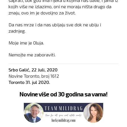
saprati, dok god ima rijeka u kojima nas dave, i jama iz
kojih više ne izlazimo, oni ne moraju ništa drugo da
znaju, ovo im je dovoljno za život.
Da nas mrze i da nas ubijaju sve dok ne ubiju i
zadnjeg.
Moje ime je Oluja.
Nemojte me zaboraviti.
Srbo Galić, 22 Juli, 2020
Novine Toronto, broj
1612
Toronto
31. jul 2020.
Novine više od 30 godina sa vama!