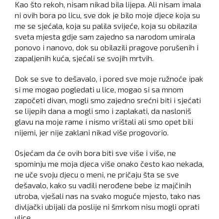
Kao što rekoh, nisam nikad bila lijepa. Ali nisam imala
ni ovih bora po licu, sve dok je bilo moje djece koja su
me se sjećala, koja su palila svijeće, koja su obilazila
sveta mjesta gdje sam zajedno sa narodom umirala
ponovo i nanovo, dok su obilazili pragove porušenih i
zapaljenih kuća, sjećali se svojih mrtvih.
Dok se sve to dešavalo, i pored sve moje ružnoće ipak
si me mogao pogledati u lice, mogao si sa mnom
započeti divan, mogli smo zajedno srećni biti i sjećati
se lijepih dana a mogli smo i zaplakati, da nasloniš
glavu na moje rame i nismo vrištali ali smo opet bili
nijemi, jer nije zaklani nikad više progovorio.
Osjećam da će ovih bora biti sve više i više, ne
spominju me moja djeca više onako često kao nekada,
ne uče svoju djecu o meni, ne pričaju šta se sve
dešavalo, kako su vadili nerođene bebe iz majčinih
utroba, vješali nas na svako moguće mjesto, tako nas
divljački ubijali da poslije ni šmrkom nisu mogli oprati
ulice.