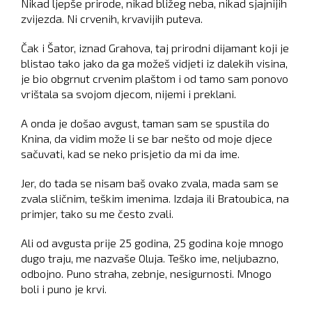
Nikad ljepše prirode, nikad bližeg neba, nikad sjajnijih
zvijezda. Ni crvenih, krvavijih puteva.
Čak i Šator, iznad Grahova, taj prirodni dijamant koji je
blistao tako jako da ga možeš vidjeti iz dalekih visina,
je bio obgrnut crvenim plaštom i od tamo sam ponovo
vrištala sa svojom djecom, nijemi i preklani.
A onda je došao avgust, taman sam se spustila do
Knina, da vidim može li se bar nešto od moje djece
sačuvati, kad se neko prisjetio da mi da ime.
Jer, do tada se nisam baš ovako zvala, mada sam se
zvala sličnim, teškim imenima. Izdaja ili Bratoubica, na
primjer, tako su me često zvali.
Ali od avgusta prije 25 godina, 25 godina koje mnogo
dugo traju, me nazvaše Oluja. Teško ime, neljubazno,
odbojno. Puno straha, zebnje, nesigurnosti. Mnogo
boli i puno je krvi.