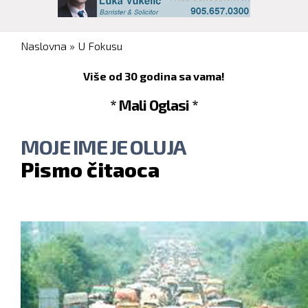
You are here
Naslovna
»
U Fokusu
Više od 30 godina sa vama!
* Mali Oglasi *
MOJE IME JE OLUJA
Pismo čitaoca