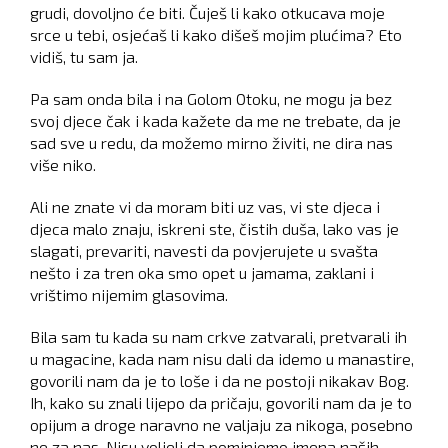
grudi, dovoljno će biti. Čuješ li kako otkucava moje
srce u tebi, osjećaš li kako dišeš mojim plućima? Eto
vidiš, tu sam ja.
Pa sam onda bila i na Golom Otoku, ne mogu ja bez
svoj djece čak i kada kažete da me ne trebate, da je
sad sve u redu, da možemo mirno živiti, ne dira nas
više niko.
Ali ne znate vi da moram biti uz vas, vi ste djeca i
djeca malo znaju, iskreni ste, čistih duša, lako vas je
slagati, prevariti, navesti da povjerujete u svašta
nešto i za tren oka smo opet u jamama, zaklani i
vrištimo nijemim glasovima.
Bila sam tu kada su nam crkve zatvarali, pretvarali ih
u magacine, kada nam nisu dali da idemo u manastire,
govorili nam da je to loše i da ne postoji nikakav Bog.
Ih, kako su znali lijepo da pričaju, govorili nam da je to
opijum a droge naravno ne valjaju za nikoga, posebno
ne za nas. Nisu voljeli da pominjemo imena naših