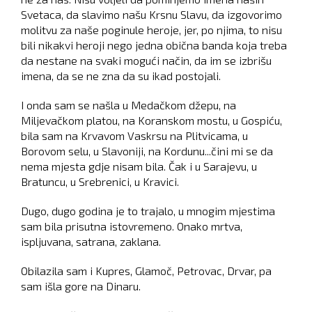
Svetaca, da slavimo našu Krsnu Slavu, da izgovorimo
molitvu za naše poginule heroje, jer, po njima, to nisu
bili nikakvi heroji nego jedna obična banda koja treba
da nestane na svaki mogući način, da im se izbrišu
imena, da se ne zna da su ikad postojali.
I onda sam se našla u Medačkom džepu, na
Miljevačkom platou, na Koranskom mostu, u Gospiću,
bila sam na Krvavom Vaskrsu na Plitvicama, u
Borovom selu, u Slavoniji, na Kordunu...čini mi se da
nema mjesta gdje nisam bila. Čak i u Sarajevu, u
Bratuncu, u Srebrenici, u Kravici.
Dugo, dugo godina je to trajalo, u mnogim mjestima
sam bila prisutna istovremeno. Onako mrtva,
ispljuvana, satrana, zaklana.
Obilazila sam i Kupres, Glamoč, Petrovac, Drvar, pa
sam išla gore na Dinaru.