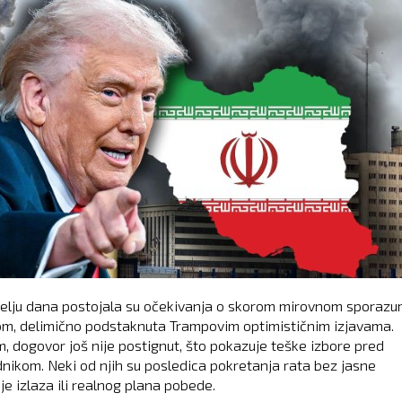
elju dana postojala su očekivanja o skorom mirovnom sporaz
om, delimično podstaknuta Trampovim optimističnim izjavama.
, dogovor još nije postignut, što pokazuje teške izbore pred
nikom. Neki od njih su posledica pokretanja rata bez jasne
je izlaza ili realnog plana pobede.