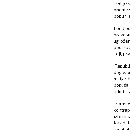
Rat je 
onome š
pobuni a
Fond od 
pravosu
ugrožen
podržav
koji, p
Republi
dogovor
milijard
pokušaj
adminis
Trampov
kontrap
izborim
Kasidi i
republi