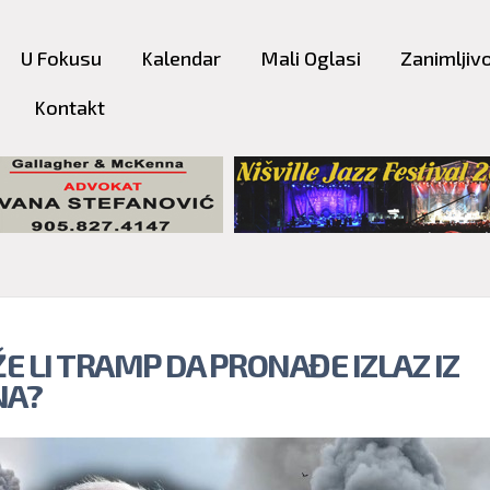
Skip to
main
U Fokusu
Kalendar
Mali Oglasi
Zanimljivo
content
Kontakt
E LI TRAMP DA PRONAĐE IZLAZ IZ
NA?