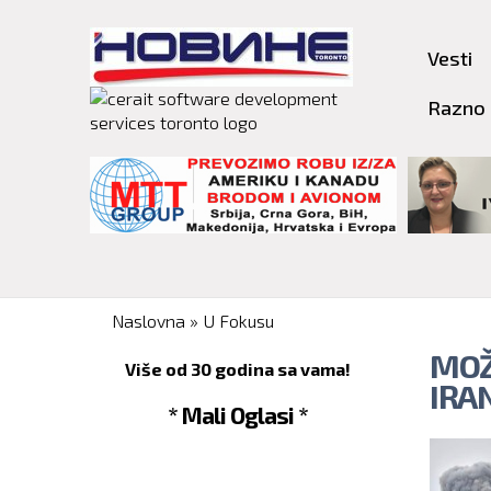
Vesti
Razno
You are here
Naslovna
»
U Fokusu
MOŽ
Više od 30 godina sa vama!
IRA
* Mali Oglasi *