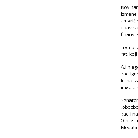
Novinar
izmene. 
američk
obaveže
finansij
Tramp j
rat, ko
Ali nje
kao ign
Irana iz
imao pr
Senator
„obezbe
kao i n
Ormusko
Međutim