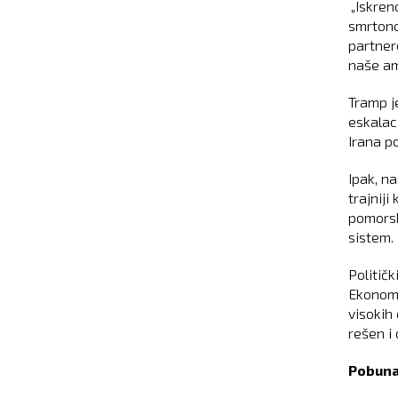
„Iskreno
smrtono
partnere
naše am
Tramp j
eskalac
Irana p
Ipak, n
trajniji
pomorsk
sistem.
Politič
Ekonoms
visokih 
rešen i 
Pobuna