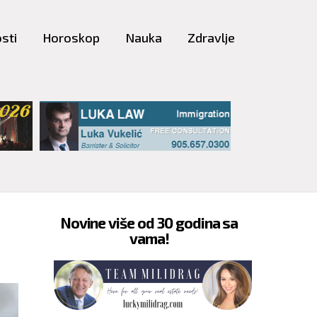
sti
Horoskop
Nauka
Zdravlje
Novine više od 30 godina sa
vama!