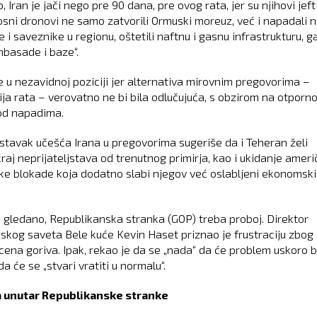
, Iran je jači nego pre 90 dana, pre ovog rata, jer su njihovi jefti
sni dronovi ne samo zatvorili Ormuski moreuz, već i napadali 
 i saveznike u regionu, oštetili naftnu i gasnu infrastrukturu, g
basade i baze“.
e u nezavidnoj poziciji jer alternativa mirovnim pregovorima –
ija rata – verovatno ne bi bila odlučujuća, s obzirom na otporn
od napadima.
astavak učešća Irana u pregovorima sugeriše da i Teheran želi
 kraj neprijateljstava od trenutnog primirja, kao i ukidanje amer
e blokade koja dodatno slabi njegov već oslabljeni ekonomski
ki gledano, Republikanska stranka (GOP) treba proboj. Direktor
kog saveta Bele kuće Kevin Haset priznao je frustraciju zbog
cena goriva. Ipak, rekao je da se „nada“ da će problem uskoro bi
da će se „stvari vratiti u normalu“.
 unutar Republikanske stranke