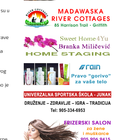
 su u
rave
ma
vog
ao je
erne