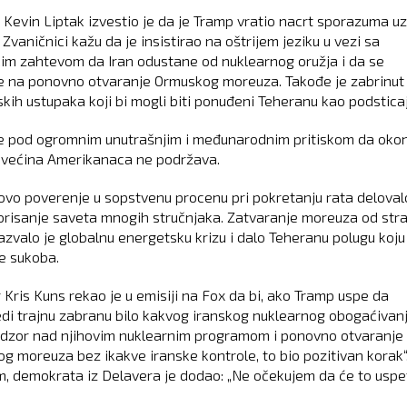
 Kevin Liptak izvestio je da je Tramp vratio nacrt sporazuma uz
Zvaničnici kažu da je insistirao na oštrijem jeziku u vezi sa
im zahtevom da Iran odustane od nuklearnog oružja i da se
 na ponovno otvaranje Ormuskog moreuza. Takođe je zabrinut
skih ustupaka koji bi mogli biti ponuđeni Teheranu kao podsticaj
e pod ogromnim unutrašnjim i međunarodnim pritiskom da oko
ji većina Amerikanaca ne podržava.
govo poverenje u sopstvenu procenu pri pokretanju rata deloval
orisanje saveta mnogih stručnjaka. Zatvaranje moreuza od str
azvalo je globalnu energetsku krizu i dalo Teheranu polugu koju 
e sukoba.
 Kris Kuns rekao je u emisiji na Fox da bi, ako Tramp uspe da
di trajnu zabranu bilo kakvog iranskog nuklearnog obogaćivanj
adzor nad njihovim nuklearnim programom i ponovno otvaranje
g moreuza bez ikakve iranske kontrole, to bio pozitivan korak“
, demokrata iz Delavera je dodao: „Ne očekujem da će to uspet