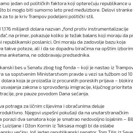
samo jedan od političkih faktora koji opterećuju republikance u
to bi moglo biti sumorno leto pred međuizbore. Delovi stranke
 za to je kriv Trampov podeljeni politički stil.
1,176 milijardi dolara nazvan „fond protiv instrumentalizacije
đa“, na primer, pokazuje koliko je težak balans koji moraju da p
i republikanski poslanici. Oni moraju da zadovolje bazu koja
a takve poteze, ali i da se dopadnu biračima na opštim izbori
rema anketama, ne odobravaju predsednika.
kanski bes u Senatu zbog tog fonda – koji je nastao iz Trampo
a sa sopstvenim Ministarstvom pravde u vezi sa tužbom od 10
i dolara koja je proizašla iz procurelih poreskih prijava – blokir
 usvajanja zakona o sprovođenju imigracije, ključnog prioriteta
tracije, pre pauze povodom Dana sećanja.
a potraga za ličnim ciljevima i obračunima deluje
roduktivno. Njegovi uspešni pokušaji da na unutarstranačkim
a porazi dva senatora koje je smatrao nedovoljno lojalnim – Bil
z Luizijane i Džon Kornin iz Teksasa mogli bi da oslabe
kansku većinu. Još jedan republikanski senator, Tom Tilis iz Sev