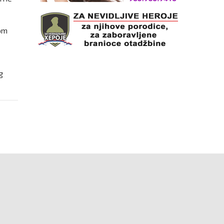
vom
g