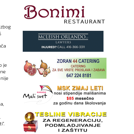
 zbog
.
nča
o je
ane
nije
a,
.
i“.