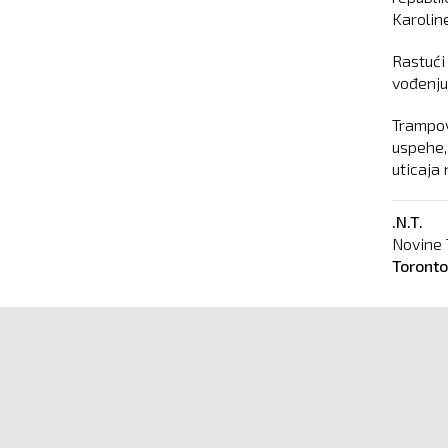
Karolin
Rastući
vođenju
Trampov
uspehe,
uticaja
.N.T.
Novine 
Toront