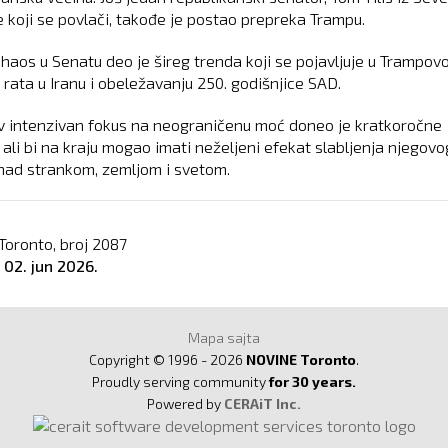
e koji se povlači, takođe je postao prepreka Trampu.
 haos u Senatu deo je šireg trenda koji se pojavljuje u Trampo
 rata u Iranu i obeležavanju 250. godišnjice SAD.
 intenzivan fokus na neograničenu moć doneo je kratkoročne
 ali bi na kraju mogao imati neželjeni efekat slabljenja njegovo
 nad strankom, zemljom i svetom.
Toronto, broj
2087
o
02. jun 2026.
Mapa sajta
Copyright © 1996 - 2026
NOVINE Toronto
.
Proudly serving community
for 30 years.
Powered by
CERAiT Inc.