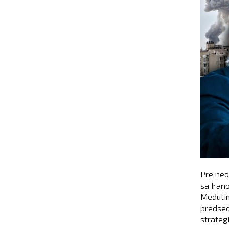
Pre ned
sa Iran
Međutim
predsed
strategi