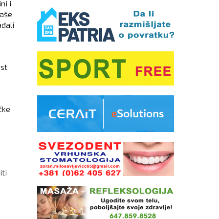
ni i
naše
ađali
ost
ičke
ti