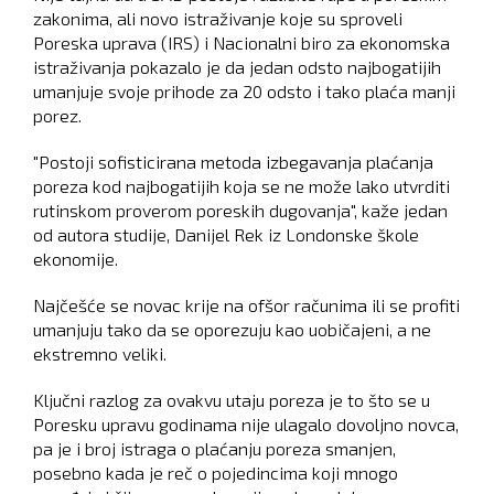
zakonima, ali novo istraživanje koje su sproveli
Poreska uprava (IRS) i Nacionalni biro za ekonomska
istraživanja pokazalo je da jedan odsto najbogatijih
umanjuje svoje prihode za 20 odsto i tako plaća manji
porez.
"Postoji sofisticirana metoda izbegavanja plaćanja
poreza kod najbogatijih koja se ne može lako utvrditi
rutinskom proverom poreskih dugovanja", kaže jedan
od autora studije, Danijel Rek iz Londonske škole
ekonomije.
Najčešće se novac krije na ofšor računima ili se profiti
umanjuju tako da se oporezuju kao uobičajeni, a ne
ekstremno veliki.
Ključni razlog za ovakvu utaju poreza je to što se u
Poresku upravu godinama nije ulagalo dovoljno novca,
pa je i broj istraga o plaćanju poreza smanjen,
posebno kada je reč o pojedincima koji mnogo