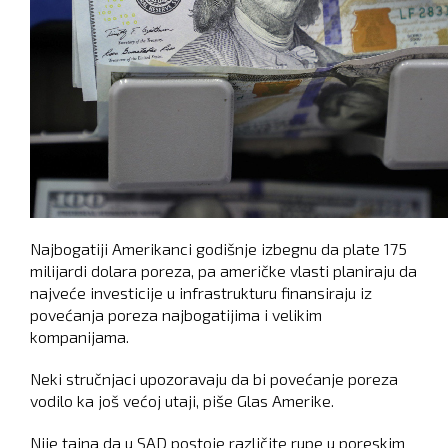
Najbogatiji Amerikanci godišnje izbegnu da plate 175
milijardi dolara poreza, pa američke vlasti planiraju da
najveće investicije u infrastrukturu finansiraju iz
povećanja poreza najbogatijima i velikim
kompanijama.
Neki stručnjaci upozoravaju da bi povećanje poreza
vodilo ka još većoj utaji, piše Glas Amerike.
Nije tajna da u SAD postoje različite rupe u poreskim