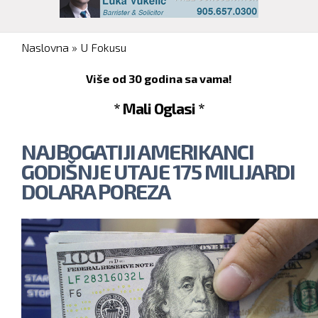
You are here
Naslovna
»
U Fokusu
Više od 30 godina sa vama!
* Mali Oglasi *
NAJBOGATIJI AMERIKANCI
GODIŠNJE UTAJE 175 MILIJARDI
DOLARA POREZA