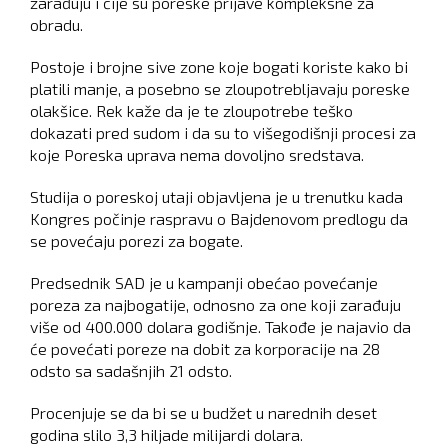
zarađuju i čije su poreske prijave kompleksne za
obradu.
Postoje i brojne sive zone koje bogati koriste kako bi
platili manje, a posebno se zloupotrebljavaju poreske
olakšice. Rek kaže da je te zloupotrebe teško
dokazati pred sudom i da su to višegodišnji procesi za
koje Poreska uprava nema dovoljno sredstava.
Studija o poreskoj utaji objavljena je u trenutku kada
Kongres počinje raspravu o Bajdenovom predlogu da
se povećaju porezi za bogate.
Predsednik SAD je u kampanji obećao povećanje
poreza za najbogatije, odnosno za one koji zarađuju
više od 400.000 dolara godišnje. Takođe je najavio da
će povećati poreze na dobit za korporacije na 28
odsto sa sadašnjih 21 odsto.
Procenjuje se da bi se u budžet u narednih deset
godina slilo 3,3 hiljade milijardi dolara.