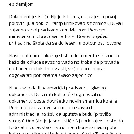
epidemijom.
Dokument je, ističe Njujork tajms, objavljen u prvoj
polovini jula dok je Tramp kritikovao smernice CDC-a i
zajedno s potpredsednikom Majkom Pensom i
ministarkom obrazovanja Betsi Devos pojačao
pritisak na škole da se do jeseni u potpunosti otvore.
Nasuprot njima, ukazuje list, u dokumentu se izričito
kaže da odluka savezne vlade ne treba da prevlada
nad ocenom lokalnih vlasti, već da ona mora
odgovarati potrebama svake zajednice.
Nije jasno da li je američki predsednik gledao
dokument CDC-a niti koliko će toga ostati u
dokumentu posle dovršetka novih smernica koje je
Pens najavio za ovu sedmicu, rekavši da
administracija ne želi da uputstva budu "previše
stroga". Ono što je jasno, ističe Njujork tajms, jeste da
federalni zdravstveni stručnjaci koriste mapu puta
koja se uveliko razlikuje od onoga što je Tramp želeo.