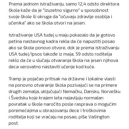
Prema jednom istraživanju, samo 12,4 odsto direktora
škola kaže da je "izuzetno sigurno" u sposobnost
svoje škole ili okruga da "očuvaju zdravlje osoblja i
učenika" ako se škola otvori na jesen.
Istraživanje USA tudej u maju pokazalo da je gotovo
petina nastavnog kadra rekla da će napustiti posao
ako se škole ponovo otvore, dok je prema istraživanju
USA tudej/Ipsos takođe iz maja, 59 odsto roditelja
reklo da će u slučaju otvaranja škola na jesen njihova
deca verovatno nastaviti učenje kod kuće.
Tramp je pojačao pritisak na državne i lokalne vlasti
na ponovno otvaranje škola pozivajući se na primere
drugih zemalja, uključujući Nemačku, Dansku, Norvešku
i Švedsku koje krajem leta najavljuju normalan
povratak u škole naročito posle rasprava o mogućim
poremećajima u obrazovanju dece i troškovima
roditelja koji se vraćaju na posao, piše Vašington
post.