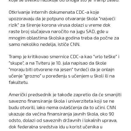
Otkrivanje internih dokumenata CDC-a koje
upozoravaju da je potpuno otvaranje škola "najveći
rizik" za širenje korona virusa dolazi u vreme dok
raste broj slučajeva naročito na jugu SAD, gde u
mnogim oblastima školska godina treba da počne za
samo nekoliko nedelja, ističe CNN.
Tramp je kritikovao smernice CDC-a kao "vrlo teške" i
"skupe", a na Tviteru je 10. jula napisao da škole
"moraju biti otvorene na jesen" tvrdeći da je onlajn
učenje "grozno" u poređenju s učenjem u školi ili na
fakultetu.
Američki predsednik je takođe zapretio da će smanjiti
savezno finansiranje škola i univerziteta koji se ne
budu otvorili, iako nema ovlašćenja da to učini. CNN
ukazuje da većina finansiranja javnih škola, oko 90
odsto, dolazi od saveznih državnih i lokalnih uprava,
dok federalna sredstva idu u korist učenika u