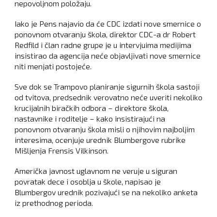
nepovoljnom položaju.
Iako je Pens najavio da će CDC izdati nove smernice o
ponovnom otvaranju škola, direktor CDC-a dr Robert
Redfild i član radne grupe je u intervjuima medijima
insistirao da agencija neće objavljivati nove smernice
niti menjati postojeće.
Sve dok se Trampovo planiranje sigurnih škola sastoji
od tvitova, predsednik verovatno neće uveriti nekoliko
krucijalnih biračkih odbora – direktore škola,
nastavnike i roditelje – kako insistirajući na
ponovnom otvaranju škola misli o njihovim najboljim
interesima, ocenjuje urednik Blumbergove rubrike
Mišljenja Frensis Vilkinson.
Američka javnost uglavnom ne veruje u siguran
povratak dece i osoblja u škole, napisao je
Blumbergov urednik pozivajući se na nekoliko anketa
iz prethodnog perioda.