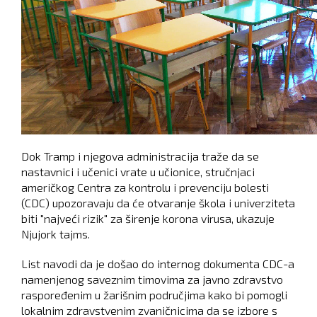
Dok Tramp i njegova administracija traže da se
nastavnici i učenici vrate u učionice, stručnjaci
američkog Centra za kontrolu i prevenciju bolesti
(CDC) upozoravaju da će otvaranje škola i univerziteta
biti "najveći rizik" za širenje korona virusa, ukazuje
Njujork tajms.
List navodi da je došao do internog dokumenta CDC-a
namenjenog saveznim timovima za javno zdravstvo
raspoređenim u žarišnim područjima kako bi pomogli
lokalnim zdravstvenim zvaničnicima da se izbore s