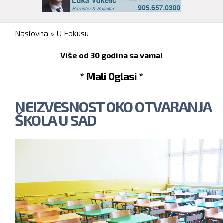
You are here
Naslovna
»
U Fokusu
Više od 30 godina sa vama!
* Mali Oglasi *
NEIZVESNOST OKO OTVARANJA
ŠKOLA U SAD