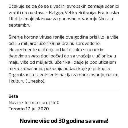
Očekuje se da će se u većini evropskih zemalja učenici
vratiti na nastavu - Belgija, Velika Britanija, Francuska
i Italija imaju planove za ponovno otvaranje škola u
septembru.
Širenje korona virusa ranije ove godine prisililo je više
od 1,5 milijardi učenika na brzinu sprovedene
eksperimente u učenju od kuće. Iako su u nekim
delovima sveta đaci počeli da se vraćaju u učionice u
maju, više od milijardu učenika i dalje je pod uticajem
mera zatvaranja, pokazuju podaci koje je prikupila
Organizacija Ujedinjenih nacija za obrazovanje, nauku
i kulturu (Unesko).
Beta
Novine Toronto, broj
1610
Toronto
17. jul 2020.
Novine više od 30 godina sa vama!