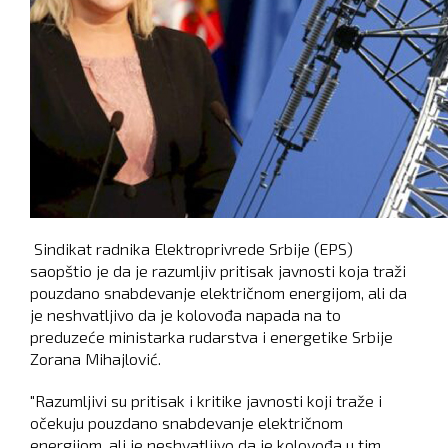
Sindikat radnika Elektroprivrede Srbije (EPS)
saopštio je da je razumljiv pritisak javnosti koja traži
pouzdano snabdevanje električnom energijom, ali da
je neshvatljivo da je kolovođa napada na to
preduzeće ministarka rudarstva i energetike Srbije
Zorana Mihajlović.
"Razumljivi su pritisak i kritike javnosti koji traže i
očekuju pouzdano snabdevanje električnom
energijom, ali je neshvatljivo da je kolovođa u tim