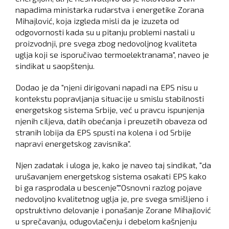
napadima ministarka rudarstva i energetike Zorana
Mihajlović, koja izgleda misli da je izuzeta od
odgovornosti kada su u pitanju problemi nastali u
proizvodnji, pre svega zbog nedovoljnog kvaliteta
uglja koji se isporučivao termoelektranama", naveo je
sindikat u saopštenju.
Dodao je da "njeni dirigovani napadi na EPS nisu u
kontekstu popravljanja situacije u smislu stabilnosti
energetskog sistema Srbije, već u pravcu ispunjenja
njenih ciljeva, datih obećanja i preuzetih obaveza od
stranih lobija da EPS spusti na kolena i od Srbije
napravi energetskog zavisnika".
Njen zadatak i uloga je, kako je naveo taj sindikat, "da
urušavanjem energetskog sistema osakati EPS kako
bi ga rasprodala u bescenje"."Osnovni razlog pojave
nedovoljno kvalitetnog uglja je, pre svega smišljeno i
opstruktivno delovanje i ponašanje Zorane Mihajlović
u sprečavanju, odugovlačenju i debelom kašnjenju