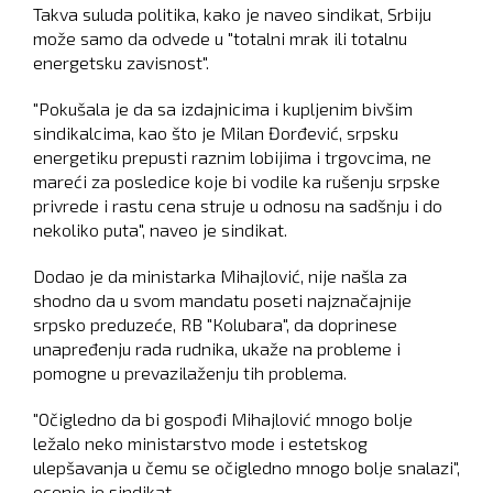
Takva suluda politika, kako je naveo sindikat, Srbiju
može samo da odvede u "totalni mrak ili totalnu
energetsku zavisnost".
"Pokušala je da sa izdajnicima i kupljenim bivšim
sindikalcima, kao što je Milan Đorđević, srpsku
energetiku prepusti raznim lobijima i trgovcima, ne
mareći za posledice koje bi vodile ka rušenju srpske
privrede i rastu cena struje u odnosu na sadšnju i do
nekoliko puta", naveo je sindikat.
Dodao je da ministarka Mihajlović, nije našla za
shodno da u svom mandatu poseti najznačajnije
srpsko preduzeće, RB "Кolubara", da doprinese
unapređenju rada rudnika, ukaže na probleme i
pomogne u prevazilaženju tih problema.
"Očigledno da bi gospođi Mihajlović mnogo bolje
ležalo neko ministarstvo mode i estetskog
ulepšavanja u čemu se očigledno mnogo bolje snalazi",
ocenio je sindikat.