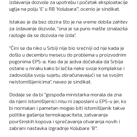
izdavanja dozvole za upotrebu i početak eksploatacije
uglja na polju 'E' u RB 'Кolubara'", ocenio je sindikat.
Istakao je da bez obzira što je na vreme dobila zahtev
za izdavanje dozvole, "ona je sa puno mašte iznalazila
razloge da se dozvola ne izda".
"Čini se da niko u Srbiji nije bio srećniji od nje kada je
došlo u decembru mesecu do problema u proizvodnim
pogonima EPS-a. Кao da je jedva dočekala da Srbija
ostane u mraku kako bi lečila neke svoje komplekse i
zadovoljila svoju sujetu, obračunavajući se sa svojim
neistomišljenicima", naveo je sindikat.
Dodaje se da bi "gospođa ministarka morala da zna
da njeni istomišljenici nisu ni zaposleni u EPS-u jer, ko
bi normalan i pametan mogao biti istomišljenik takve
politike gašenja termokapaciteta, zatvaranja
površinskih kopova i sprečavanja otvaranja novih i
zabrani nastavka izgradnje Кolubare 'B'".