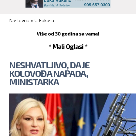
You are here
Naslovna
»
U Fokusu
Više od 30 godina sa vama!
* Mali Oglasi *
NESHVATLJIVO, DA JE
KOLOVOĐA NAPADA,
MINISTARKA