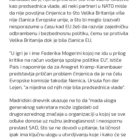
kao predsednica vlade, ali neki partneri u NATO misle
da nije povoljna činjenica to što Velika Britanija više
nije članica Evropske unije, a što bi moglo izazvati
nesporazume u času kad EU želi da razvije zajedničku
odbrambenu i bezbednosnu politiku, čemu se protivila
Velika Britanija dok je bila članica EU.
"U igri je i ime Federika Mogerini kojoj ne idu u prilog
kritike na račun vodjenja spoljne politike EU", ističe
Pais i napominje da za Anegret Kramp-Karenbauer
predstavlja priličan problem činjenica da je na čelu
Evropske komisije takodje Nemica, Ursula fon der
Lejen, "a nijedna od njih nije bila predsednica vlade".
Madridski dnevnik ukazuje na to da "mada uloga
generalnog sekretara može izgledati od
drugorazrednog značaja u organizaciji u kojoj se sve
odluke donose uz nužnu jednoglasnost i neospornu
prevlast SAD, što se ne dovodi u pitanje, ta ličnost
ipak ima ključnu ulogu u utvrdjivanju koje i kako će se