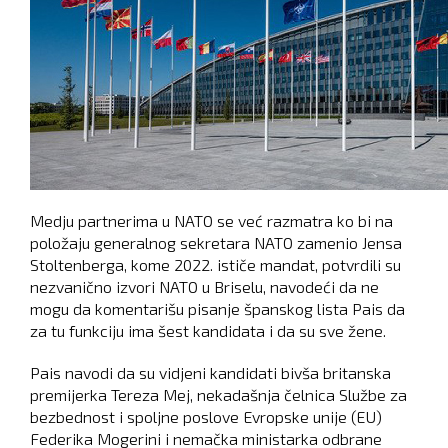
Medju partnerima u NATO se već razmatra ko bi na
položaju generalnog sekretara NATO zamenio Jensa
Stoltenberga, kome 2022. ističe mandat, potvrdili su
nezvanično izvori NATO u Briselu, navodeći da ne
mogu da komentarišu pisanje španskog lista Pais da
za tu funkciju ima šest kandidata i da su sve žene.
Pais navodi da su vidjeni kandidati bivša britanska
premijerka Tereza Mej, nekadašnja čelnica Službe za
bezbednost i spoljne poslove Evropske unije (EU)
Federika Mogerini i nemačka ministarka odbrane