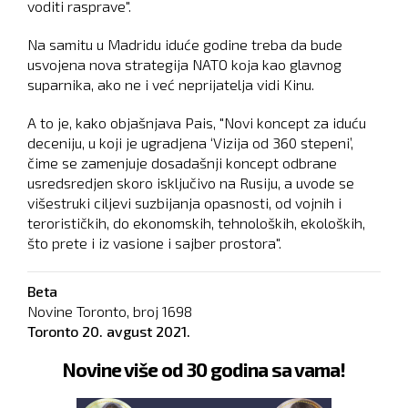
voditi rasprave".
Na samitu u Madridu iduće godine treba da bude
usvojena nova strategija NATO koja kao glavnog
suparnika, ako ne i već neprijatelja vidi Kinu.
A to je, kako objašnjava Pais, "Novi koncept za iduću
deceniju, u koji je ugradjena ‘Vizija od 360 stepeni’,
čime se zamenjuje dosadašnji koncept odbrane
usredsredjen skoro isključivo na Rusiju, a uvode se
višestruki ciljevi suzbijanja opasnosti, od vojnih i
terorističkih, do ekonomskih, tehnoloških, ekoloških,
što prete i iz vasione i sajber prostora".
Beta
Novine Toronto, broj
1698
Toronto
20. avgust 2021.
Novine više od 30 godina sa vama!