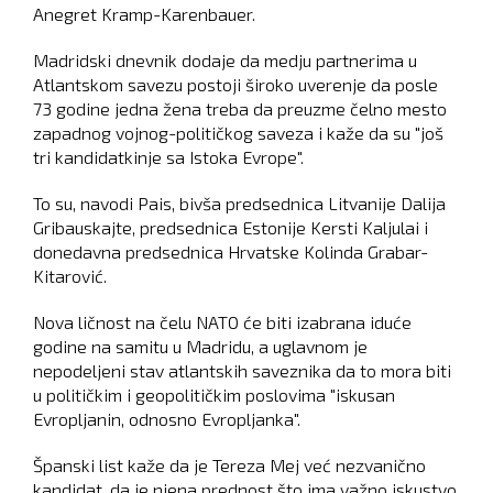
Anegret Kramp-Karenbauer.
Madridski dnevnik dodaje da medju partnerima u
Atlantskom savezu postoji široko uverenje da posle
73 godine jedna žena treba da preuzme čelno mesto
zapadnog vojnog-političkog saveza i kaže da su "još
tri kandidatkinje sa Istoka Evrope".
To su, navodi Pais, bivša predsednica Litvanije Dalija
Gribauskajte, predsednica Estonije Kersti Kaljulai i
donedavna predsednica Hrvatske Kolinda Grabar-
Kitarović.
Nova ličnost na čelu NATO će biti izabrana iduće
godine na samitu u Madridu, a uglavnom je
nepodeljeni stav atlantskih saveznika da to mora biti
u političkim i geopolitičkim poslovima "iskusan
Evropljanin, odnosno Evropljanka".
Španski list kaže da je Tereza Mej već nezvanično
kandidat, da je njena prednost što ima važno iskustvo