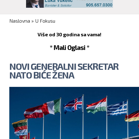
You are here
Naslovna
»
U Fokusu
Više od 30 godina sa vama!
* Mali Oglasi *
NOVI GENERALNI SEKRETAR
NATO BIĆE ŽENA