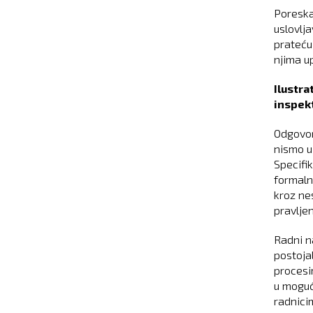
Poreska
uslovlj
prateću
njima up
Ilustr
inspek
Odgovor
nismo u
Specifik
formaln
kroz ne
pravljen
Radni na
postoja
procesi
u moguć
radnicim