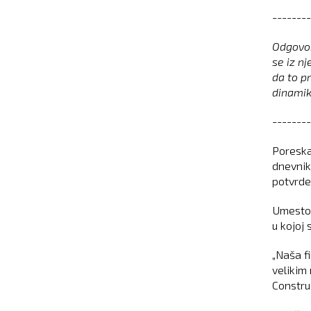
--------
Odgovor
se iz nj
da to pr
dinamik
--------
Poreska
dnevnik,
potvrde
Umesto 
u kojoj 
„Naša f
velikim
Constru