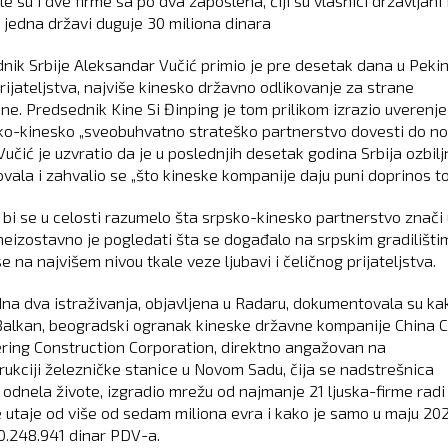
e su i dve firme sa po dva zaposlena, čiji su vlasnici državljani 
h jedna državi duguje 30 miliona dinara
nik Srbije Aleksandar Vučić primio je pre desetak dana u Peki
rijateljstva, najviše kinesko državno odlikovanje za strane
ane. Predsednik Kine Si Đinping je tom prilikom izrazio uverenje
ko-kinesko „sveobuhvatno strateško partnerstvo dovesti do no
 Vučić je uzvratio da je u poslednjih desetak godina Srbija ozbil
vala i zahvalio se „što kineske kompanije daju puni doprinos t
a bi se u celosti razumelo šta srpsko-kinesko partnerstvo znači 
 neizostavno je pogledati šta se događalo na srpskim gradilišti
e na najvišem nivou tkale veze ljubavi i čeličnog prijateljstva.
na dva istraživanja, objavljena u Radaru, dokumentovala su ka
alkan, beogradski ogranak kineske državne kompanije China Ci
ring Construction Corporation, direktno angažovan na
rukciji železničke stanice u Novom Sadu, čija se nadstrešnica
i odnela živote, izgradio mrežu od najmanje 21 ljuska-firme radi
 utaje od više od sedam miliona evra i kako je samo u maju 202
30.248.941 dinar PDV-a.