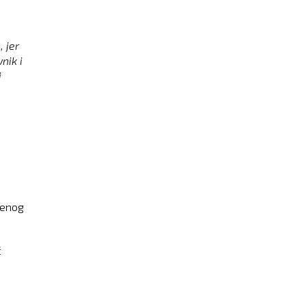
 jer
nik i
i
lenog
č