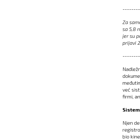
--------
Za samo
sa 5,8 
jer su 
prijavi 
--------
Nadležni
dokumen
međutim
već sis
firmi, a
Sistems
Njen de
registr
bio kine