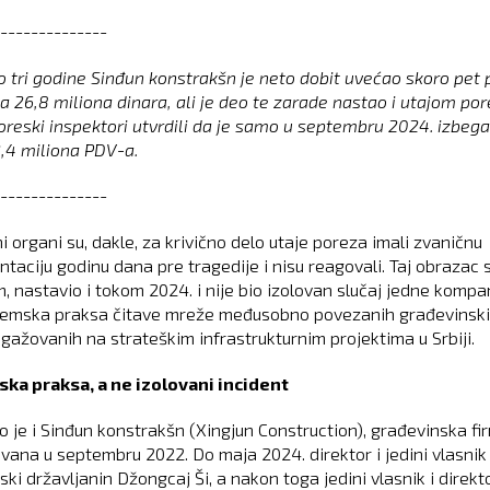
--------------
 tri godine Sinđun konstrakšn je neto dobit uvećao skoro pet 
na 26,8 miliona dinara, ali je deo te zarade nastao i utajom por
poreski inspektori utvrdili da je samo u septembru 2024. izbeg
2,4 miliona PDV-a.
--------------
 organi su, dakle, za krivično delo utaje poreza imali zvaničnu
taciju godinu dana pre tragedije i nisu reagovali. Taj obrazac s
, nastavio i tokom 2024. i nije bio izolovan slučaj jedne kompan
temska praksa čitave mreže međusobno povezanih građevinsk
ngažovanih na strateškim infrastrukturnim projektima u Srbiji.
ka praksa, a ne izolovani incident
o je i Sinđun konstrakšn (Xingjun Construction), građevinska fi
ovana u septembru 2022. Do maja 2024. direktor i jedini vlasnik 
ski državljanin Džongcaj Ši, a nakon toga jedini vlasnik i direkto