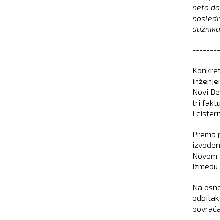
neto do
posledn
dužnika
--------
Konkret
inženje
Novi Beo
tri fak
i cister
Prema p
izvođen
Novom S
između 
Na osno
odbitak
povraća