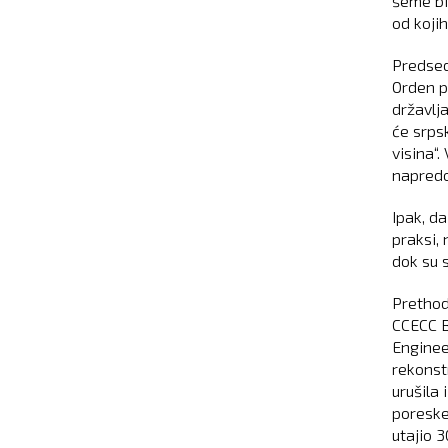
šeme bil
od koji
Predsed
Orden p
državlj
će srps
visina“.
napredo
Ipak, d
praksi,
dok su s
Prethod
CCECC B
Enginee
rekonst
urušila 
poreske
utajio 