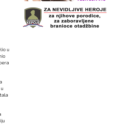
lio u
mio
ipera
a
 u
tala
a
iju