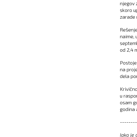
njegov 
skoro up
zarade 
Rešenje
naime, 
septemb
od 2,4 m
Postoje
na proj
dela po
Krivičn
u raspo
osam go
godina a
--------
Iako je