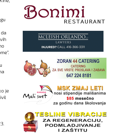
Kine,
ngu
 da
vih
jno
ome“.
u
ma
ko je
vil
3.