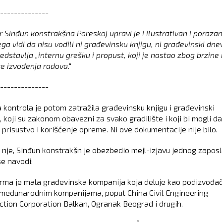
--------------
 Sinđun konstrakšna Poreskoj upravi je i ilustrativan i porazan,
ega vidi da nisu vodili ni građevinsku knjigu, ni građevinski dnev
edstavlja „internu grešku i propust, koji je nastao zbog brzine 
e izvođenja radova.“
--------------
 kontrola je potom zatražila građevinsku knjigu i građevinski
 koji su zakonom obavezni za svako gradilište i koji bi mogli da
 prisustvo i korišćenje opreme. Ni ove dokumentacije nije bilo.
nje, Sinđun konstrakšn je obezbedio mejl-izjavu jednog zapos
se navodi:
irma je mala građevinska kompanija koja deluje kao podizvođa
 međunarodnim kompanijama, poput China Civil Engineering
ction Corporation Balkan, Ogranak Beograd i drugih.