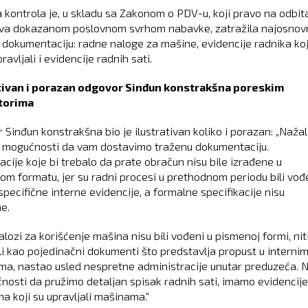
 kontrola je, u skladu sa Zakonom o PDV-u, koji pravo na odbit
ava dokazanom poslovnom svrhom nabavke, zatražila najosnovn
 dokumentaciju: radne naloge za mašine, evidencije radnika koj
ravljali i evidencije radnih sati.
ativan i porazan odgovor Sinđun konstrakšna poreskim
torima
 Sinđun konstrakšna bio je ilustrativan koliko i porazan: „Nažal
 mogućnosti da vam dostavimo traženu dokumentaciju.
acije koje bi trebalo da prate obračun nisu bile izrađene u
om formatu, jer su radni procesi u prethodnom periodu bili vođ
specifične interne evidencije, a formalne specifikacije nisu
e.
lozi za korišćenje mašina nisu bili vođeni u pismenoj formi, nit
li kao pojedinačni dokumenti što predstavlja propust u interni
ma, nastao usled nespretne administracije unutar preduzeća. 
nosti da pružimo detaljan spisak radnih sati, imamo evidencije
a koji su upravljali mašinama.“