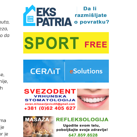
puta,
eza,
ao da
e,
ije,
ih
rma
je
r je