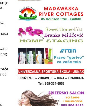
un je
te
24,
znosu
ovana
ičnog
kreće
e do
ao