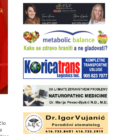
ćio
e