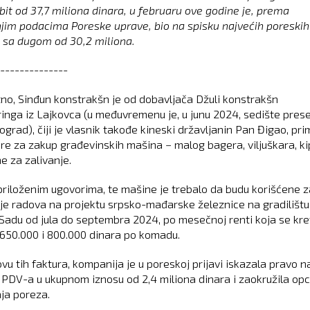
bit od 37,7 miliona dinara, u februaru ove godine je, prema
jim podacima Poreske uprave, bio na spisku najvećih poreskih
 sa dugom od 30,2 miliona.
--------------
no, Sinđun konstrakšn je od dobavljača Džuli konstrakšn
ringa iz Lajkovca (u međuvremenu je, u junu 2024, sedište prese
grad), čiji je vlasnik takođe kineski državljanin Pan Đigao, pri
ture za zakup građevinskih mašina − malog bagera, viljuškara, k
ne za zalivanje.
riloženim ugovorima, te mašine je trebalo da budu korišćene z
je radova na projektu srpsko-mađarske železnice na gradilištu
adu od jula do septembra 2024, po mesečnoj renti koja se kre
650.000 i 800.000 dinara po komadu.
vu tih faktura, kompanija je u poreskoj prijavi iskazala pravo n
 PDV-a u ukupnom iznosu od 2,4 miliona dinara i zaokružila opc
ja poreza.