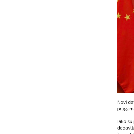
Novi de
prugam
Iako su
dobavlj