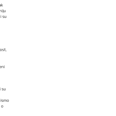
ak
iju
i su
ost,
eni
i su
m
Nismo
 o