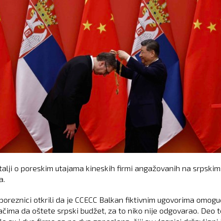
talji o poreskim utajama kineskih firmi angažovanih na srpskim
a.
 poreznici otkrili da je CCECC Balkan fiktivnim ugovorima omogu
ačima da oštete srpski budžet, za to niko nije odgovarao. Deo t