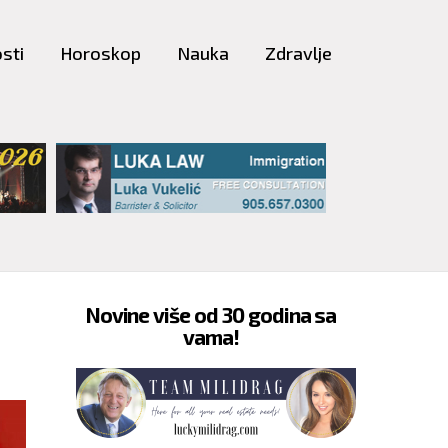
sti
Horoskop
Nauka
Zdravlje
Novine više od 30 godina sa
vama!