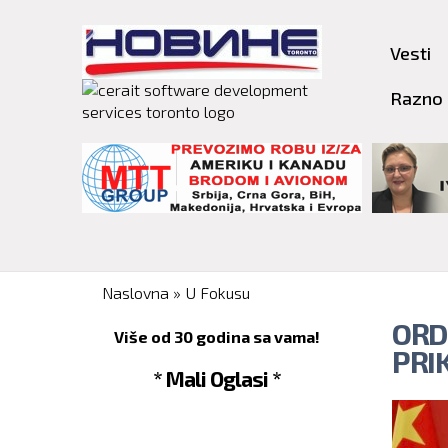
Vesti
Razno
You are here
Naslovna
»
U Fokusu
ORD
Više od 30 godina sa vama!
PRI
* Mali Oglasi *