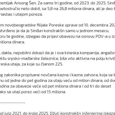
zemljak Ansong Šen. Za samo tri godine, od 2023. do 2025, Sinđ
etostručio neto dobit, sa 5,8 na 26,8 miliona dinara, ali je deo 
nastao i utajom poreza.
m novobeogradske filijale Poreske uprave od 10. decembra 20
utvrđeno je da je Sinđun konstrakšn samo u jednom mesecu,
ru te godine, izbegao da prijavi obavezu na osnovu PDV-a u i
iliona dinara.
, dakle, nepobitni dokazi da je i ova kineska kompanija, angaž
ektu srpsko-mađarske železnice, bila vrlo aktivna na polju kriv
reska utaja, za koje su članom 225.
og zakonika propisane novčana kazna i kazna zatvora, koja se 
nu od jedne do pet godina za utaju veću od milion dinara, od dv
dina za obaveze veće od pet miliona dinara i od tri do deset
ko se utaji porez veći od 15 miliona.
--------------
 od jula 2021. do kraja 2025. Džuli konstrakšn inženjering iskaz