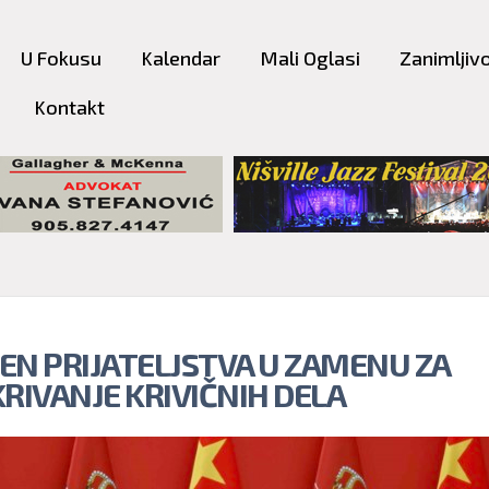
Skip to
main
U Fokusu
Kalendar
Mali Oglasi
Zanimljivo
content
Kontakt
EN PRIJATELJSTVA U ZAMENU ZA
KRIVANJE KRIVIČNIH DELA