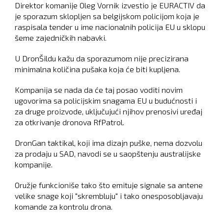
Direktor komanije Oleg Vornik izvestio je EURACTIV da
je sporazum sklopljen sa belgijskom policijom koja je
raspisala tender u ime nacionalnih policija EU u sklopu
šeme zajedničkih nabavki.
U DronŠildu kažu da sporazumom nije precizirana
minimalna količina pušaka koja će biti kupljena.
Kompanija se nada da će taj posao voditi novim
ugovorima sa policijskim snagama EU u budućnosti i
za druge proizvode, uključujući njihov prenosivi uređaj
za otkrivanje dronova RfPatrol.
DronGan taktikal, koji ima dizajn puške, nema dozvolu
za prodaju u SAD, navodi se u saopštenju australijske
kompanije.
Oružje funkcioniše tako što emituje signale sa antene
velike snage koji "skrembluju" i tako onesposobljavaju
komande za kontrolu drona.