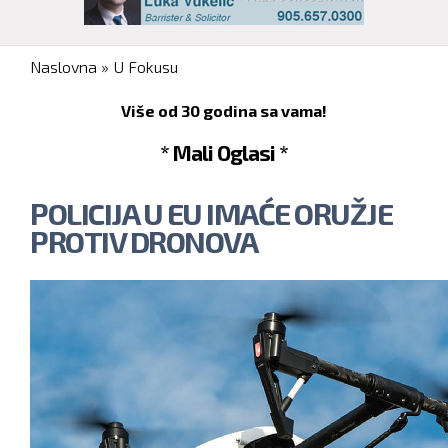
You are here
Naslovna
»
U Fokusu
Više od 30 godina sa vama!
* Mali Oglasi *
POLICIJA U EU IMAĆE ORUŽJE
PROTIV DRONOVA