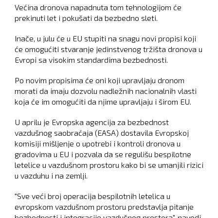
Većina dronova napadnuta tom tehnologijom će
prekinuti let i pokušati da bezbedno sleti.
Inače, u julu će u EU stupiti na snagu novi propisi koji
će omogućiti stvaranje jedinstvenog tržišta dronova u
Evropi sa visokim standardima bezbednosti.
Po novim propisima će oni koji upravljaju dronom
morati da imaju dozvolu nadležnih nacionalnih vlasti
koja će im omogućiti da njime upravljaju i širom EU.
U aprilu je Evropska agencija za bezbednost
vazdušnog saobraćaja (EASA) dostavila Evropskoj
komisiji mišljenje o upotrebi i kontroli dronova u
gradovima u EU i pozvala da se regulišu bespilotne
letelice u vazdušnom prostoru kako bi se umanjili rizici
u vazduhu i na zemlji.
"Sve veći broj operacija bespilotnih letelica u
evropskom vazdušnom prostoru predstavlja pitanje
bezbednosti i integracije vazdušnog prostora", navodi