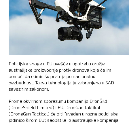
Policijske snage u EU uvešće u upotrebu oružje
australijske proizvodnje protiv dronova koje će im
pomoći da eliminišu pretnje po nacionalnu
bezbednost. Takva tehnologija je zabranjena u SAD
saveznim zakonom.
Prema okvirnom sporazumu kompanije DronŠild
(DroneShield Limited) i EU, DronGan taktikal
(DroneGun Tactical) će biti "uveden u razne policijske
jedinice širom EU", saopštila je australijska kompanija.