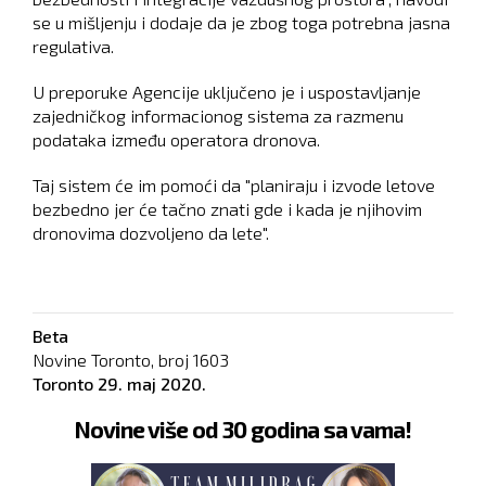
se u mišljenju i dodaje da je zbog toga potrebna jasna
regulativa.
U preporuke Agencije uključeno je i uspostavljanje
zajedničkog informacionog sistema za razmenu
podataka između operatora dronova.
Taj sistem će im pomoći da "planiraju i izvode letove
bezbedno jer će tačno znati gde i kada je njihovim
dronovima dozvoljeno da lete".
Beta
Novine Toronto, broj
1603
Toronto
29. maj 2020.
Novine više od 30 godina sa vama!