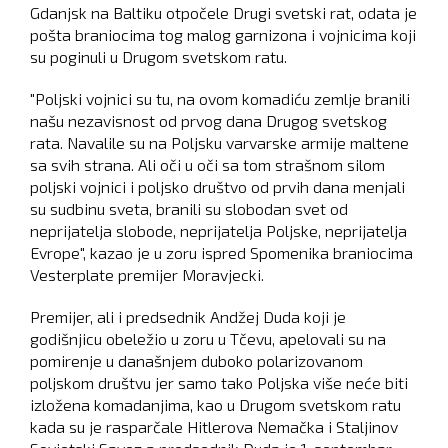
Gdanjsk na Baltiku otpočele Drugi svetski rat, odata je
pošta braniocima tog malog garnizona i vojnicima koji
su poginuli u Drugom svetskom ratu.
"Poljski vojnici su tu, na ovom komadiću zemlje branili
našu nezavisnost od prvog dana Drugog svetskog
rata. Navalile su na Poljsku varvarske armije maltene
sa svih strana. Ali oči u oči sa tom strašnom silom
poljski vojnici i poljsko društvo od prvih dana menjali
su sudbinu sveta, branili su slobodan svet od
neprijatelja slobode, neprijatelja Poljske, neprijatelja
Evrope", kazao je u zoru ispred Spomenika braniocima
Vesterplate premijer Moravjecki.
Premijer, ali i predsednik Andžej Duda koji je
godišnjicu obeležio u zoru u Tčevu, apelovali su na
pomirenje u današnjem duboko polarizovanom
poljskom društvu jer samo tako Poljska više neće biti
izložena komadanjima, kao u Drugom svetskom ratu
kada su je rasparčale Hitlerova Nemačka i Staljinov