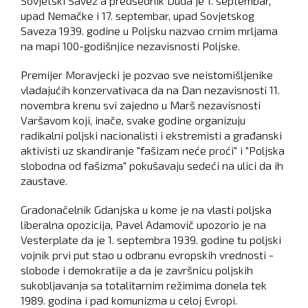
Sovjetski Savez a predsednik Duda je 1. septembar,
upad Nemačke i 17. septembar, upad Sovjetskog
Saveza 1939. godine u Poljsku nazvao crnim mrljama
na mapi 100-godišnjice nezavisnosti Poljske.
Premijer Moravjecki je pozvao sve neistomišljenike
vladajućih konzervativaca da na Dan nezavisnosti 11.
novembra krenu svi zajedno u Marš nezavisnosti
Varšavom koji, inače, svake godine organizuju
radikalni poljski nacionalisti i ekstremisti a građanski
aktivisti uz skandiranje "fašizam neće proći" i "Poljska
slobodna od fašizma" pokušavaju sedeći na ulici da ih
zaustave.
Gradonačelnik Gdanjska u kome je na vlasti poljska
liberalna opozicija, Pavel Adamovič upozorio je na
Vesterplate da je 1. septembra 1939. godine tu poljski
vojnik prvi put stao u odbranu evropskih vrednosti -
slobode i demokratije a da je završnicu poljskih
sukobljavanja sa totalitarnim režimima donela tek
1989. godina i pad komunizma u celoj Evropi.