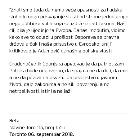
"Znali smo tada da nema veće opasnosti za ljudsku
slobodu nego prisvajanje vlasti od strane jedne grupe,
nego politička volja koja se izdiže iznad zakona. Naš
cilj bila je ujedinjena Evropa. Danas, međutim, vidimo
kako sve to odlazi u prošlost. Osporava se pravna
država a čak i naše prisustvo u Evropskoj uniji",
kritikovao je Adamovič današnje poljske vlasti.
Gradonačelnik Gdanjska apelovao je da patriotizam
Poljaka bude odgovoran, da spaja a ne da deli, da miri
a ne da poziva na osvetu, da prvenstvo u javnom
životu daje zakonima a ne sili, poverenju a ne
netrpeljivosti, istini a ne laži.
Beta
Novine Toronto, broj
1553
Toronto
06. septembar 2018.