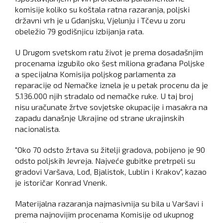
komisije koliko su koštala ratna razaranja, poljski
državni vrh je u Gdanjsku, Vjelunju i Tčevu u zoru
obeležio 79 godišnjicu izbijanja rata.
U Drugom svetskom ratu život je prema dosadašnjim
procenama izgubilo oko šest miliona građana Poljske
a specijalna Komisija poljskog parlamenta za
reparacije od Nemačke iznela je u petak procenu da je
5.136.000 njih stradalo od nemačke ruke. U taj broj
nisu uračunate žrtve sovjetske okupacije i masakra na
zapadu današnje Ukrajine od strane ukrajinskih
nacionalista.
"Oko 70 odsto žrtava su žitelji gradova, pobijeno je 90
odsto poljskih Jevreja. Najveće gubitke pretrpeli su
gradovi Varšava, Lođ, Bjalistok, Lublin i Krakov", kazao
je istoričar Konrad Vnenk.
Materijalna razaranja najmasivnija su bila u Varšavi i
prema najnovijim procenama Komisije od ukupnog