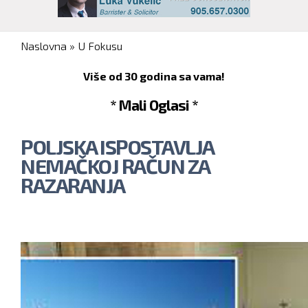
You are here
Naslovna
»
U Fokusu
Više od 30 godina sa vama!
* Mali Oglasi *
POLJSKA ISPOSTAVLJA
NEMAČKOJ RAČUN ZA
RAZARANJA