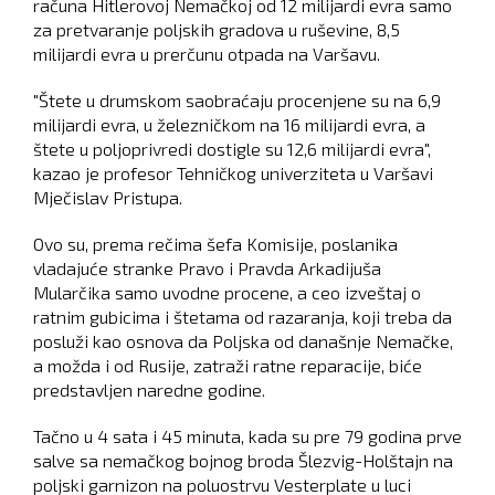
računa Hitlerovoj Nemačkoj od 12 milijardi evra samo
za pretvaranje poljskih gradova u ruševine, 8,5
milijardi evra u prerčunu otpada na Varšavu.
"Štete u drumskom saobraćaju procenjene su na 6,9
milijardi evra, u železničkom na 16 milijardi evra, a
štete u poljoprivredi dostigle su 12,6 milijardi evra",
kazao je profesor Tehničkog univerziteta u Varšavi
Mječislav Pristupa.
Ovo su, prema rečima šefa Komisije, poslanika
vladajuće stranke Pravo i Pravda Arkadijuša
Mularčika samo uvodne procene, a ceo izveštaj o
ratnim gubicima i štetama od razaranja, koji treba da
posluži kao osnova da Poljska od današnje Nemačke,
a možda i od Rusije, zatraži ratne reparacije, biće
predstavljen naredne godine.
Tačno u 4 sata i 45 minuta, kada su pre 79 godina prve
salve sa nemačkog bojnog broda Šlezvig-Holštajn na
poljski garnizon na poluostrvu Vesterplate u luci