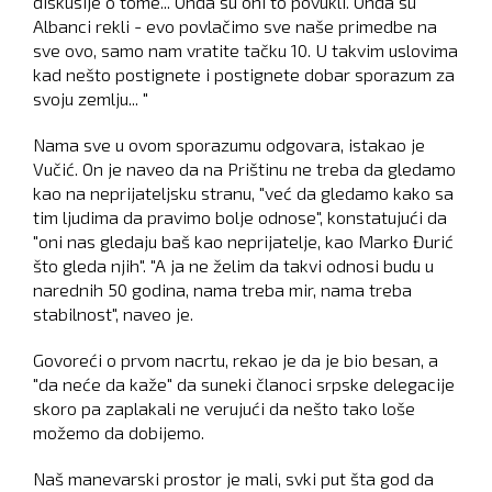
diskusije o tome... Onda su oni to povukli. Onda su
Albanci rekli - evo povlačimo sve naše primedbe na
sve ovo, samo nam vratite tačku 10. U takvim uslovima
kad nešto postignete i postignete dobar sporazum za
svoju zemlju... "
Nama sve u ovom sporazumu odgovara, istakao je
Vučić. On je naveo da na Prištinu ne treba da gledamo
kao na neprijateljsku stranu, "već da gledamo kako sa
tim ljudima da pravimo bolje odnose", konstatujući da
"oni nas gledaju baš kao neprijatelje, kao Marko Đurić
što gleda njih". "A ja ne želim da takvi odnosi budu u
narednih 50 godina, nama treba mir, nama treba
stabilnost", naveo je.
Govoreći o prvom nacrtu, rekao je da je bio besan, a
"da neće da kaže" da suneki članoci srpske delegacije
skoro pa zaplakali ne verujući da nešto tako loše
možemo da dobijemo.
Naš manevarski prostor je mali, svki put šta god da