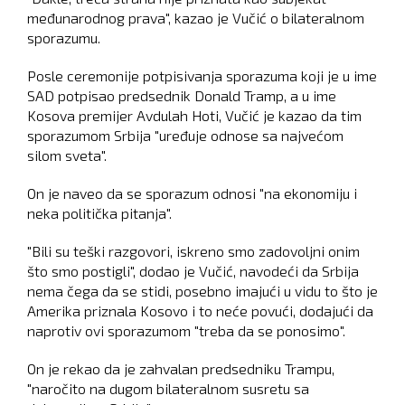
međunarodnog prava", kazao je Vučić o bilateralnom
sporazumu.
Posle ceremonije potpisivanja sporazuma koji je u ime
SAD potpisao predsednik Donald Tramp, a u ime
Kosova premijer Avdulah Hoti, Vučić je kazao da tim
sporazumom Srbija "uređuje odnose sa najvećom
silom sveta".
On je naveo da se sporazum odnosi "na ekonomiju i
neka politička pitanja".
"Bili su teški razgovori, iskreno smo zadovoljni onim
što smo postigli", dodao je Vučić, navodeći da Srbija
nema čega da se stidi, posebno imajući u vidu to što je
Amerika priznala Kosovo i to neće povući, dodajući da
naprotiv ovi sporazumom "treba da se ponosimo".
On je rekao da je zahvalan predsedniku Trampu,
"naročito na dugom bilateralnom susretu sa