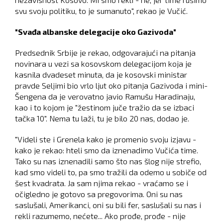
svu svoju politiku, to je sumanuto", rekao je Vučić.
"Svađa albanske delegacije oko Gazivoda"
Predsednik Srbije je rekao, odgovarajući na pitanja
novinara u vezi sa kosovskom delegacijom koja je
kasnila dvadeset minuta, da je kosovski ministar
pravde Seljimi bio vrlo ljut oko pitanja Gazivoda i mini-
Šengena da je verovatno javio Ramušu Haradinaju,
kao i to kojom je "žestinom juče tražio da se izbaci
tačka 10". Nema tu laži, tu je bilo 20 nas, dodao je.
"Videli ste i Grenela kako je promenio svoju izjavu -
kako je rekao: hteli smo da iznenadimo Vučića time.
Tako su nas iznenadili samo što nas šlog nije strefio,
kad smo videli to, pa smo tražili da odemo u sobiče od
šest kvadrata. Ja sam njima rekao - vraćamo se i
očigledno je gotovo sa pregovorima. Oni su nas
saslušali, Amerikanci, oni su bili fer, saslušali su nas i
rekli razumemo, nećete... Ako prođe, prođe - nije