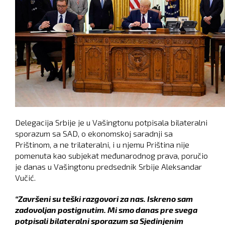
Delegacija Srbije je u Vašingtonu potpisala bilateralni
sporazum sa SAD, o ekonomskoj saradnji sa
Prištinom, a ne trilateralni, i u njemu Priština nije
pomenuta kao subjekat međunarodnog prava, poručio
je danas u Vašingtonu predsednik Srbije Aleksandar
Vučić.
“Završeni su teški razgovori za nas. Iskreno sam
zadovoljan postignutim. Mi smo danas pre svega
potpisali bilateralni sporazum sa Sjedinjenim