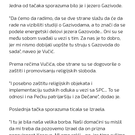
Jedna od tačaka sporazuma bilo je i jezero Gazivode.
"Da ćemo da radimo, da se dve strane slažu da će da
rade na vizibiliti studiji o Gazivodama, a to znači da se
podele energetski delovi jezera Gazovode... Oni su se
među sobom svađali u vezi s tim. Za nas je to dobro,
jer mi nismo dobijali uopšte tu struju s Gazovoda do
sada", naveo je Vučić.
Prema rečima Vučića, obe strane su se dogovorile o
zaštiti i promovisanju religijskih sloboda.
"I posebno zaštitu religijskih objekata i
implementaciju sudskih odluka u vezi sa SPC... To se
odnosi i na Pećku patrijaršiju i za Dečane", dodao je.
Poslednja tačka sporazuma ticala se Izraela.
"I tu je bila naša velika borba. Naši domaćini su mislil
da mi treba da pozovemo Izrael da on prizna
nezavisnost Kosovo. Mi smo rekli - ne, jer time rušimo