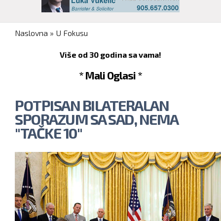
You are here
Naslovna
»
U Fokusu
Više od 30 godina sa vama!
* Mali Oglasi *
POTPISAN BILATERALAN
SPORAZUM SA SAD, NEMA
"TAČKE 10"