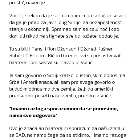
prošlo", naveo je.
Vučić je rekao da je sa Trampom imao srdačan susret,
da ga je pitao za javni dug Srbije, za nezaposlenost i
stanje u ekonomiji. Spremao sam se celu noć i ceo
dan, ali nikad ne stignete sve da kažete, dodao je.
Tu su bili i Pens, i Ron Džonson i Džared Kušner,
Robert O'Brajan i Ričard Grenel, svi su prisustvovali
bilateralnom sastanku, naveo je Vučić.
Ja sam govorio o Srbiji kratko, o istorijskim odnosima
Srba i Amerikanaca, ali sam pre svega govorio o
budućim odnosima dve zemlje, želji da američki
predsednik poseti našu zemlju, preneo je Vučić.
"Imamo razloga sporazumom da se ponosimo,
nama sve odgovara"
Ovo je značajan bilateralni sporazum za našu zemlju
sa SAD, nemamo čega da se stidimo, i imamo razloga