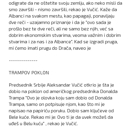
odigrate da ne oštetite svoju zemlju, ako neko misli da
smo završili - nismo završili, rekao je Vučić. Kaže da
Albanci na svakom mestu, kao papagaji, ponavljaju
dve reči - uzajamno priznanje i da je "ovo sada je
prošlo bez te dve reči, ali ne samo bez njih, već sa
dobrim ekonomskim stvarima, veoma važnim i dobrim
stvarima i za nas i za Albance". Kad se izgradi pruga,
mi ćemo imati prugu do Drača, naveo je
--------------
TRAMPOV POKLON
Predsednik Srbije Aleksandar Vučić otkrio je šta je
dobio na poklon od američkog predsednika Donalda
Trampa "Ovo je olovka koju sam dobio od Donalda
Trampa, samo on potpisuje njom, kao što mi je
napisao na papiriću poruku. Dobio sam ključeve od
Bele kuće. Rekao mi je: Ovo ti je da uvek možeš da
uđeš u Belu kuću" , rekao je Vučić.