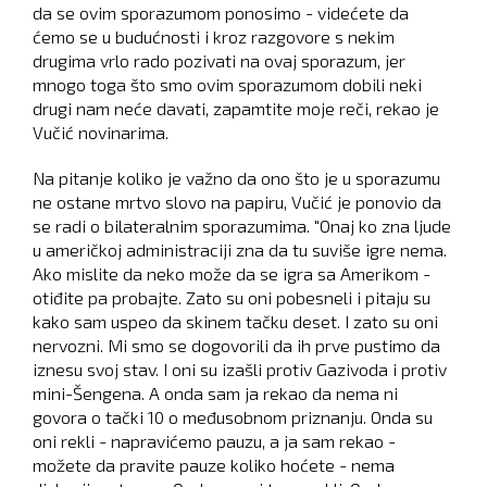
da se ovim sporazumom ponosimo - videćete da
ćemo se u budućnosti i kroz razgovore s nekim
drugima vrlo rado pozivati na ovaj sporazum, jer
mnogo toga što smo ovim sporazumom dobili neki
drugi nam neće davati, zapamtite moje reči, rekao je
Vučić novinarima.
Na pitanje koliko je važno da ono što je u sporazumu
ne ostane mrtvo slovo na papiru, Vučić je ponovio da
se radi o bilateralnim sporazumima. "Onaj ko zna ljude
u američkoj administraciji zna da tu suviše igre nema.
Ako mislite da neko može da se igra sa Amerikom -
otiđite pa probajte. Zato su oni pobesneli i pitaju su
kako sam uspeo da skinem tačku deset. I zato su oni
nervozni. Mi smo se dogovorili da ih prve pustimo da
iznesu svoj stav. I oni su izašli protiv Gazivoda i protiv
mini-Šengena. A onda sam ja rekao da nema ni
govora o tački 10 o međusobnom priznanju. Onda su
oni rekli - napravićemo pauzu, a ja sam rekao -
možete da pravite pauze koliko hoćete - nema