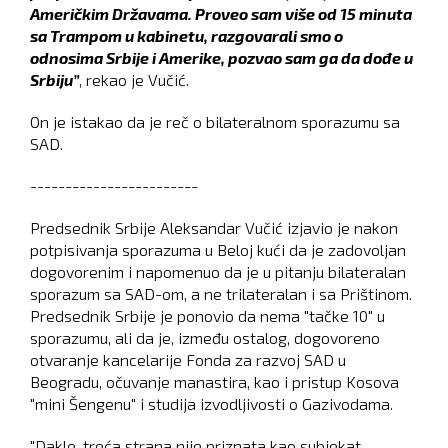
Američkim Državama. Proveo sam više od 15 minuta
sa Trampom u kabinetu, razgovarali smo o
odnosima Srbije i Amerike, pozvao sam ga da dođe u
Srbiju”
, rekao je Vučić.
On je istakao da je reč o bilateralnom sporazumu sa
SAD.
------------------------
Predsednik Srbije Aleksandar Vučić izjavio je nakon
potpisivanja sporazuma u Beloj kući da je zadovoljan
dogovorenim i napomenuo da je u pitanju bilateralan
sporazum sa SAD-om, a ne trilateralan i sa Prištinom.
Predsednik Srbije je ponovio da nema "tačke 10" u
sporazumu, ali da je, između ostalog, dogovoreno
otvaranje kancelarije Fonda za razvoj SAD u
Beogradu, očuvanje manastira, kao i pristup Kosova
"mini Šengenu" i studija izvodljivosti o Gazivodama.
"Dakle, treća strana nije priznata kao subjekat