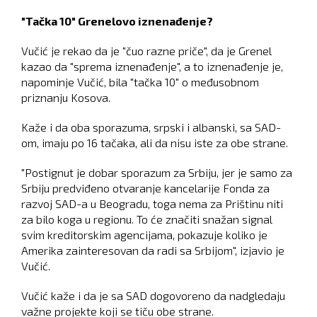
"Tačka 10" Grenelovo iznenađenje?
Vučić je rekao da je "čuo razne priče", da je Grenel
kazao da "sprema iznenađenje", a to iznenađenje je,
napominje Vučić, bila "tačka 10" o međusobnom
priznanju Kosova.
Kaže i da oba sporazuma, srpski i albanski, sa SAD-
om, imaju po 16 tačaka, ali da nisu iste za obe strane.
"Postignut je dobar sporazum za Srbiju, jer je samo za
Srbiju predviđeno otvaranje kancelarije Fonda za
razvoj SAD-a u Beogradu, toga nema za Prištinu niti
za bilo koga u regionu. To će značiti snažan signal
svim kreditorskim agencijama, pokazuje koliko je
Amerika zainteresovan da radi sa Srbijom", izjavio je
Vučić.
Vučić kaže i da je sa SAD dogovoreno da nadgledaju
važne projekte koji se tiču obe strane.