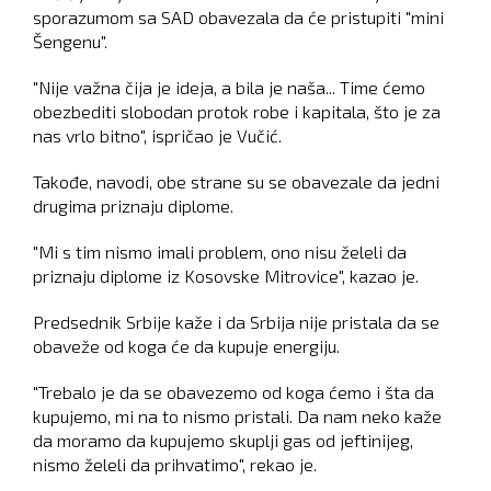
sporazumom sa SAD obavezala da će pristupiti "mini
Šengenu".
"Nije važna čija je ideja, a bila je naša... Time ćemo
obezbediti slobodan protok robe i kapitala, što je za
nas vrlo bitno", ispričao je Vučić.
Takođe, navodi, obe strane su se obavezale da jedni
drugima priznaju diplome.
"Mi s tim nismo imali problem, ono nisu želeli da
priznaju diplome iz Kosovske Mitrovice", kazao je.
Predsednik Srbije kaže i da Srbija nije pristala da se
obaveže od koga će da kupuje energiju.
"Trebalo je da se obavezemo od koga ćemo i šta da
kupujemo, mi na to nismo pristali. Da nam neko kaže
da moramo da kupujemo skuplji gas od jeftinijeg,
nismo želeli da prihvatimo", rekao je.