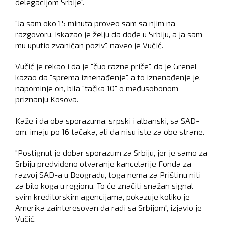
delegacijom Srbije".
"Ja sam oko 15 minuta proveo sam sa njim na
razgovoru. Iskazao je želju da dođe u Srbiju, a ja sam
mu uputio zvaničan poziv", naveo je Vučić.
Vučić je rekao i da je "čuo razne priče", da je Grenel
kazao da "sprema iznenađenje", a to iznenađenje je,
napominje on, bila "tačka 10" o međusobonom
priznanju Kosova.
Kaže i da oba sporazuma, srpski i albanski, sa SAD-
om, imaju po 16 tačaka, ali da nisu iste za obe strane.
"Postignut je dobar sporazum za Srbiju, jer je samo za
Srbiju predviđeno otvaranje kancelarije Fonda za
razvoj SAD-a u Beogradu, toga nema za Prištinu niti
za bilo koga u regionu. To će značiti snažan signal
svim kreditorskim agencijama, pokazuje koliko je
Amerika zainteresovan da radi sa Srbijom", izjavio je
Vučić.