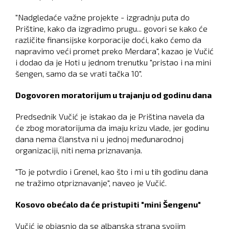
"Nadgledaće važne projekte - izgradnju puta do
Prištine, kako da izgradimo prugu... govori se kako će
različite finansijske korporacije doći, kako ćemo da
napravimo veći promet preko Merdara", kazao je Vučić
i dodao da je Hoti u jednom trenutku "pristao i na mini
šengen, samo da se vrati tačka 10".
Dogovoren moratorijum u trajanju od godinu dana
Predsednik Vučić je istakao da je Priština navela da
će zbog moratorijuma da imaju krizu vlade, jer godinu
dana nema članstva ni u jednoj međunarodnoj
organizaciji, niti nema priznavanja.
"To je potvrdio i Grenel, kao što i mi u tih godinu dana
ne tražimo otpriznavanje", naveo je Vučić.
Kosovo obećalo da će pristupiti "mini Šengenu"
Vučić je objasnio da se albanska strana svojim