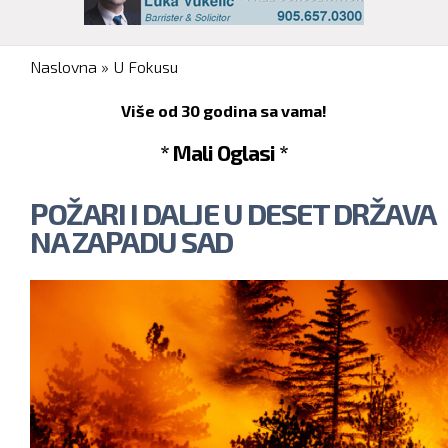
You are here
Naslovna
»
U Fokusu
Više od 30 godina sa vama!
* Mali Oglasi *
POŽARI I DALJE U DESET DRŽAVA
NA ZAPADU SAD