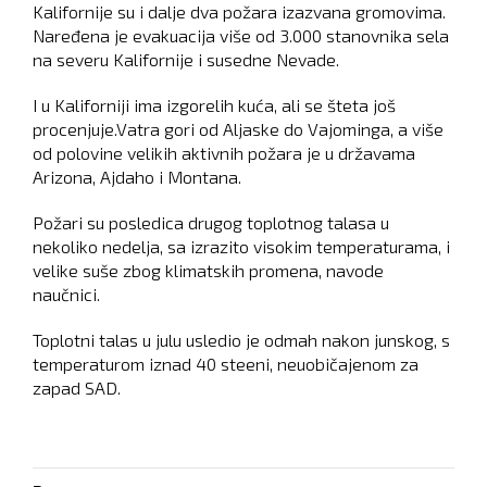
Kalifornije su i dalje dva požara izazvana gromovima.
Naređena je evakuacija više od 3.000 stanovnika sela
na severu Kalifornije i susedne Nevade.
I u Kaliforniji ima izgorelih kuća, ali se šteta još
procenjuje.Vatra gori od Aljaske do Vajominga, a više
od polovine velikih aktivnih požara je u državama
Arizona, Ajdaho i Montana.
Požari su posledica drugog toplotnog talasa u
nekoliko nedelja, sa izrazito visokim temperaturama, i
velike suše zbog klimatskih promena, navode
naučnici.
Toplotni talas u julu usledio je odmah nakon junskog, s
temperaturom iznad 40 steeni, neuobičajenom za
zapad SAD.