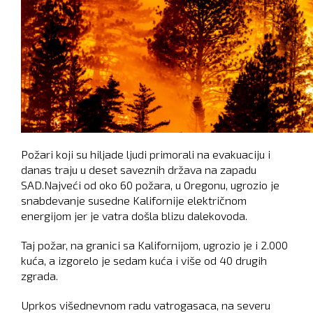
Požari koji su hiljade ljudi primorali na evakuaciju i
danas traju u deset saveznih država na zapadu
SAD.Najveći od oko 60 požara, u Oregonu, ugrozio je
snabdevanje susedne Kalifornije električnom
energijom jer je vatra došla blizu dalekovoda.
Taj požar, na granici sa Kalifornijom, ugrozio je i 2.000
kuća, a izgorelo je sedam kuća i više od 40 drugih
zgrada.
Uprkos višednevnom radu vatrogasaca, na severu