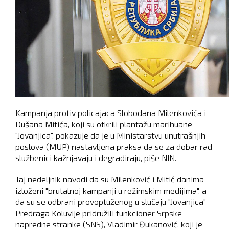
Kampanja protiv policajaca Slobodana Milenkovića i
Dušana Mitića, koji su otkrili plantažu marihuane
"Jovanjica", pokazuje da je u Ministarstvu unutrašnjih
poslova (MUP) nastavljena praksa da se za dobar rad
službenici kažnjavaju i degradiraju, piše NIN.
Taj nedeljnik navodi da su Milenković i Mitić danima
izloženi "brutalnoj kampanji u režimskim medijima", a
da su se odbrani provoptuženog u slučaju "Jovanjica"
Predraga Koluvije pridružili funkcioner Srpske
napredne stranke (SNS), Vladimir Đukanović, koji je