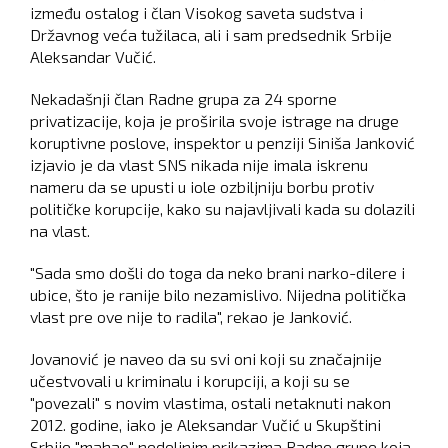
između ostalog i član Visokog saveta sudstva i
Državnog veća tužilaca, ali i sam predsednik Srbije
Aleksandar Vučić.
Nekadašnji član Radne grupa za 24 sporne
privatizacije, koja je proširila svoje istrage na druge
koruptivne poslove, inspektor u penziji Siniša Janković
izjavio je da vlast SNS nikada nije imala iskrenu
nameru da se upusti u iole ozbiljniju borbu protiv
političke korupcije, kako su najavljivali kada su dolazili
na vlast.
"Sada smo došli do toga da neko brani narko-dilere i
ubice, što je ranije bilo nezamislivo. Nijedna politička
vlast pre ove nije to radila", rekao je Janković.
Jovanović je naveo da su svi oni koji su značajnije
učestvovali u kriminalu i korupciji, a koji su se
"povezali" s novim vlastima, ostali netaknuti nakon
2012. godine, iako je Aleksandar Vučić u Skupštini
Srbije "mahao" nedeljnim prikazima Radne grupe koja