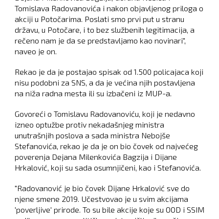
Tomislava Radovanovića i nakon objavljenog priloga o
akciji u Potočarima. Poslati smo prvi put u stranu
državu, u Potočare, i to bez službenih legitimacija, a
rečeno nam je da se predstavljamo kao novinari",
naveo je on.
Rekao je da je postajao spisak od 1.500 policajaca koji
nisu podobni za SNS, a da je većina njih postavljena
na niža radna mesta ili su izbačeni iz MUP-a.
Govoreći o Tomislavu Radovanoviću, koji je nedavno
izneo optužbe protiv nekadašnjeg ministra
unutrašnjih poslova a sada ministra Nebojše
Stefanovića, rekao je da je on bio čovek od najvećeg
poverenja Dejana Milenkovića Bagzija i Dijane
Hrkalović, koji su sada osumnjičeni, kao i Stefanovića.
"Radovanović je bio čovek Dijane Hrkalović sve do
njene smene 2019. Učestvovao je u svim akcijama
'poverljive' prirode. To su bile akcije koje su OOD i SSIM