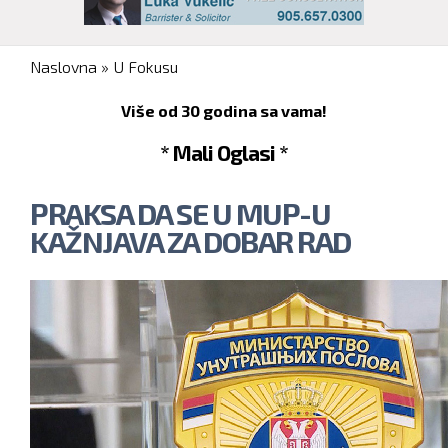
You are here
Naslovna
»
U Fokusu
Više od 30 godina sa vama!
* Mali Oglasi *
PRAKSA DA SE U MUP-U
KAŽNJAVA ZA DOBAR RAD