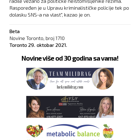
radile vezano za političke neistomišljenike režima.
Raspoređen je u Upravu kriminalističke policije tek po
dolasku SNS-a na vlast", kazao je on.
Beta
Novine Toronto, broj
1710
Toronto
29. oktobar 2021.
Novine više od 30 godina sa vama!