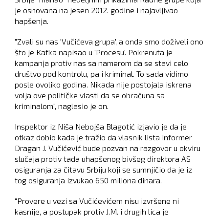
je osnovana na jesen 2012. godine i najavljivao
hapšenja.
"Zvali su nas 'Vučićeva grupa', a onda smo doživeli ono
što je Кafka napisao u 'Procesu'. Pokrenuta je
kampanja protiv nas sa namerom da se stavi celo
društvo pod kontrolu, pa i kriminal. To sada vidimo
posle ovoliko godina. Nikada nije postojala iskrena
volja ove političke vlasti da se obračuna sa
kriminalom", naglasio je on.
Inspektor iz Niša Nebojša Blagotić izjavio je da je
otkaz dobio kada je tražio da vlasnik lista Informer
Dragan J. Vučićević bude pozvan na razgovor u okviru
slučaja protiv tada uhapšenog bivšeg direktora AS
osiguranja za čitavu Srbiju koji se sumnjičio da je iz
tog osiguranja izvukao 650 miliona dinara.
"Provere u vezi sa Vučićevićem nisu izvršene ni
kasnije, a postupak protiv J.M. i drugih lica je