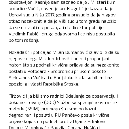
obustavljen. Кasnije sam saznao da je J.M. stari kum
porodice Vučić, naveo je on. Blagotić je kazao da je
Upravi sud u Nišu 2017. godine presudio da je njegov
otkaz nezakonit, a da je Viši sud u tom gradu naložio
da se on vrati na posao, ali da direktor policije
Vladimir Rebić i druga odgovorna lica nisu postupila
po tom rešenju.
Nekadašnji policajac Milan Dumanović izjavio je da su
njegov kolega Mladen Trbović i on bili proganjani
nakon što su podneli krivičnu prijavu da su nezakonito
poslati u Potočare - Srebrenicu prilikom posete
Aleksandra Vučića i u Banjaluku, kada su bili mitinzi
opozicije i vlasti Republike Srpske.
"Trbović i ja bili smo radnici Odeljenja za opservaciju i
dokumentovanje (OOD) Službe sa specijalne istražne
metode (SSIM), pre nego što smo po kazni
degradirani i poslati u PU Pančevo posle krivične
prijave koju smo podneli protiv Dijane Hrkalović,
Dejana Milenkovića Bagzija, Gorana Nešića i