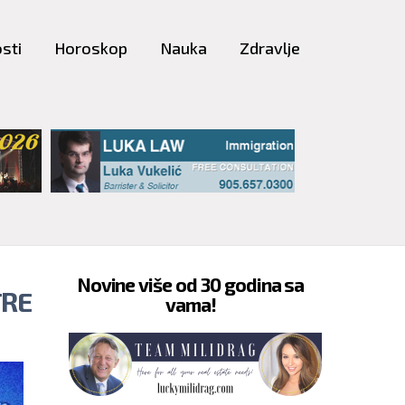
sti
Horoskop
Nauka
Zdravlje
Novine više od 30 godina sa
TRE
vama!