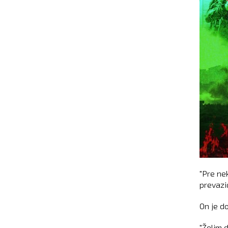
"Pre ne
prevaziđ
On je d
"Želim 