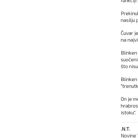
funkcij
Prekinul
nasilju 
Čuvar je
na najvi
Blinken
suočeni
što nisu
Blinken
"trenutk
On je me
hrabros
istoku".
.N.T.
Novine 