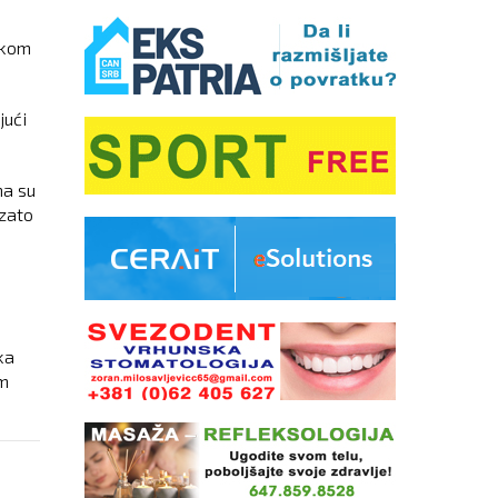
skom
jući
na su
 zato
ka
om