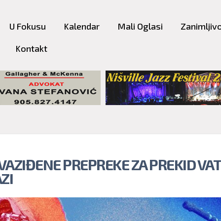
Skip to
main
U Fokusu
Kalendar
Mali Oglasi
Zanimljivo
content
Kontakt
VAZIĐENE PREPREKE ZA PREKID VA
ZI