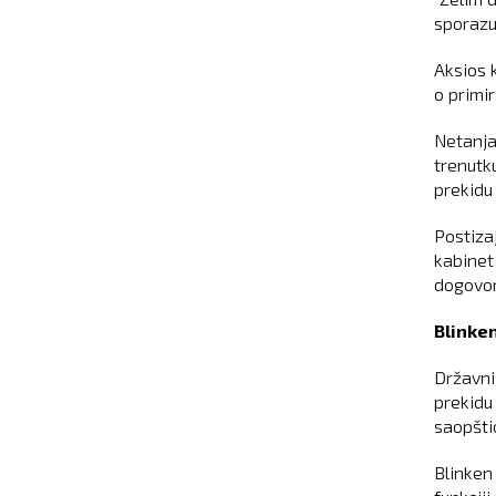
sporazum
Aksios 
o primir
Netanja
trenutk
prekidu
Postizaj
kabinet
dogovor
Blinken
Državni
prekidu 
saopšti
Blinken