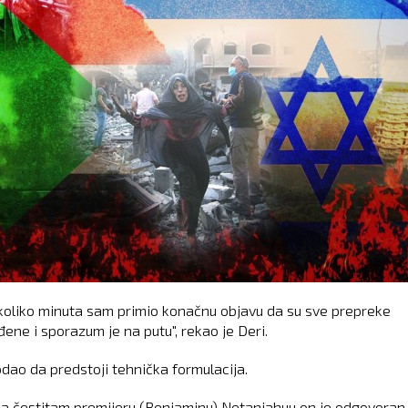
koliko minuta sam primio konačnu objavu da su sve prepreke
ene i sporazum je na putu", rekao je Deri.
odao da predstoji tehnička formulacija.
da čestitam premijeru (Benjaminu) Netanjahuu on je odgovoran