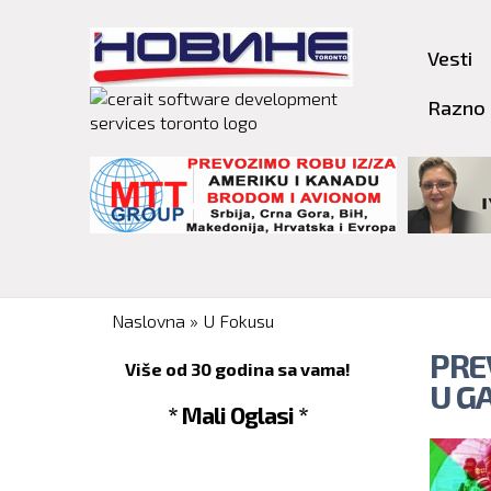
Vesti
Razno
You are here
Naslovna
»
U Fokusu
PRE
Više od 30 godina sa vama!
U GA
* Mali Oglasi *