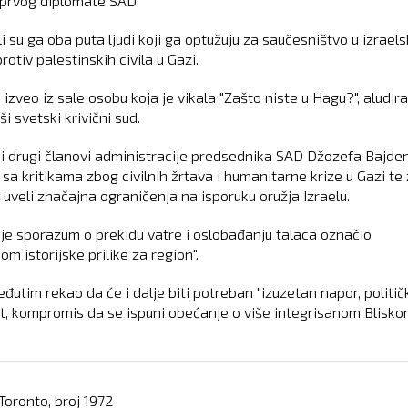
i prvog diplomate SAD.
i su ga oba puta ljudi koji ga optužuju za saučesništvo u izrael
protiv palestinskih civila u Gazi.
 izveo iz sale osobu koja je vikala "Zašto niste u Hagu?", aludira
ši svetski krivični sud.
 i drugi članovi administracije predsednika SAD Džozefa Bajde
 sa kritikama zbog civilnih žrtava i humanitarne krize u Gazi te
 uveli značajna ograničenja na isporuku oružja Izraelu.
 je sporazum o prekidu vatre i oslobađanju talaca označio
om istorijske prilike za region".
đutim rekao da će i dalje biti potreban "izuzetan napor, politič
t, kompromis da se ispuni obećanje o više integrisanom Blisk
Toronto, broj
1972