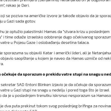
", rekao je Deri.
koji se poziva na američke izvore je takođe objavio da je spor
ju u Gazi sada gotov.
hu je optužio palestinski Hamas da "stvara krizu u poslednjem
u" i time odlaže izraelsko odobrenje dugo očekivanog sporazu
 vatre u Pojasu Gaze i oslobađanju desetina talaca.
e sporazuma su objavili Katar i američki lideri, ali je Netanjah
 objavio saopštenje u kojem je naveo da Hamas uzmiče od nek
a.
 očekuje da sporazum o prekidu vatre stupi na snagu u ned
 sekretar SAD Entoni Blinken izjavio je da očekuje da sporazum
vatre u Gazi stupi na snagu u nedelju i pored toga što je Izrael
o da je u poslednjem trenutku iskrsnuo nesporazum sa Hamas
 je dva puta prekinut tokom svog poslednjeg brifinga za novina