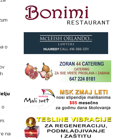
azum
ma o
uov
ih
elju
 o
om.
re na