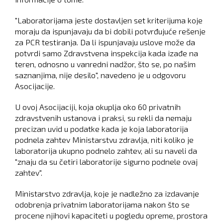
"Laboratorijama jeste dostavljen set kriterijuma koje
moraju da ispunjavaju da bi dobili potvrđujuće rešenje
za PCR testiranja. Da li ispunjavaju uslove može da
potvrdi samo Zdravstvena inspekcija kada izađe na
teren, odnosno u vanredni nadžor, što se, po našim
saznanjima, nije desilo", navedeno je u odgovoru
Asocijacije.
U ovoj Asocijaciji, koja okuplja oko 60 privatnih
zdravstvenih ustanova i praksi, su rekli da nemaju
precizan uvid u podatke kada je koja laboratorija
podnela zahtev Ministarstvu zdravlja, niti koliko je
laboratorija ukupno podnelo zahtev, ali su naveli da
"znaju da su četiri laboratorije sigurno podnele ovaj
zahtev".
Ministarstvo zdravlja, koje je nadležno za izdavanje
odobrenja privatnim laboratorijama nakon što se
procene njihovi kapaciteti u pogledu opreme, prostora