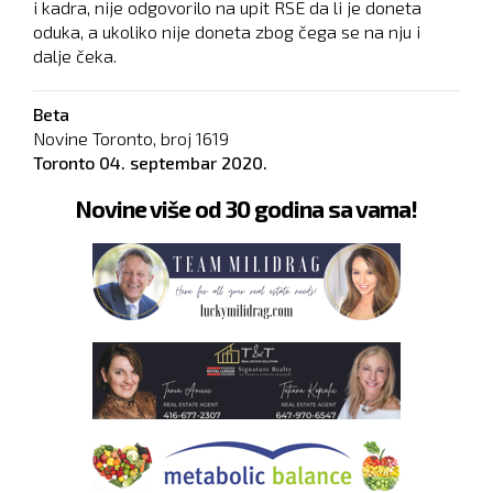
i kadra, nije odgovorilo na upit RSE da li je doneta
oduka, a ukoliko nije doneta zbog čega se na nju i
dalje čeka.
Beta
Novine Toronto, broj
1619
Toronto
04. septembar 2020.
Novine više od 30 godina sa vama!