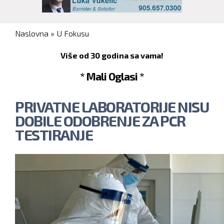
You are here
Naslovna
»
U Fokusu
Više od 30 godina sa vama!
* Mali Oglasi *
PRIVATNE LABORATORIJE NISU
DOBILE ODOBRENJE ZA PCR
TESTIRANJE