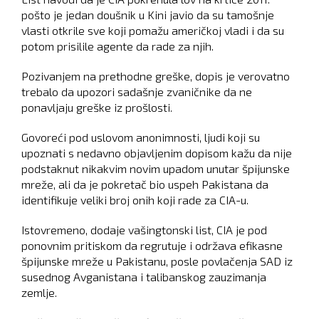
pošto je jedan doušnik u Kini javio da su tamošnje
vlasti otkrile sve koji pomažu američkoj vladi i da su
potom prisilile agente da rade za njih.
Pozivanjem na prethodne greške, dopis je verovatno
trebalo da upozori sadašnje zvaničnike da ne
ponavljaju greške iz prošlosti.
Govoreći pod uslovom anonimnosti, ljudi koji su
upoznati s nedavno objavljenim dopisom kažu da nije
podstaknut nikakvim novim upadom unutar špijunske
mreže, ali da je pokretač bio uspeh Pakistana da
identifikuje veliki broj onih koji rade za CIA-u.
Istovremeno, dodaje vašingtonski list, CIA je pod
ponovnim pritiskom da regrutuje i održava efikasne
špijunske mreže u Pakistanu, posle povlačenja SAD iz
susednog Avganistana i talibanskog zauzimanja
zemlje.