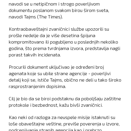
navodi se u netipičnom i strogo poverljivom
dokumentu poslanom svakom birou širom sveta,
navodi Tajms (The Times).
Kontraobaveštajni zvaničnici službe upozorili su
prošle nedelje da je više desetina špijuna
kompromitovano ili pogubljeno u poslednjih nekoliko
godina, što prema tvrdnjama izvora, predstavlja nagli
porast takvih incidenata.
Procurili dokument uključivao je određeni broj
agenata koje su ubile strane agencije - poverljivi
detalj koji se, ističe Tajms, obično ne deli u tako široko
rasprostranjenim dopisima.
Cilj je bio da se biroi podstaknu da poboljšaju zaštitne
protokole i bezbednost, kažu bivši zvaničnici.
Kao neki od razloga za neuspele misije istaknuti su
loše obaveštajne veštine, previše poverenja u izvore,
podcenjivanje stranih agencija kao i prebrzo