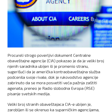
Procureli strogo poverljivi dokument Centralne
obaveštajne agencije (CIA) pokazao je da je veliki broj
njenih saradnika ubijen ili je promenio stranu,
sugerišući da je američka kontraobaveštajna služba
podcenila svoje rivale, dok je rukovodstvo agencije
zabrinuto da se mora posvetiti veća pažnja zaštiti
agenata, preneo je Radio slobodna Evropa (RSE)
pisanje svetskih medija.
Veliki broj stranih obaveštajaca CIA-e ubijen je,
zarobljen ili se okrenuo ka suparničkim agencijama,