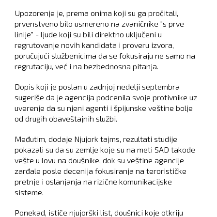
Upozorenje je, prema onima koji su ga pročitali,
prvenstveno bilo usmereno na zvaničnike "s prve
linije" - ljude koji su bili direktno uključeni u
regrutovanje novih kandidata i proveru izvora,
poručujući službenicima da se fokusiraju ne samo na
regrutaciju, već i na bezbednosna pitanja.
Dopis koji je poslan u zadnjoj nedelji septembra
sugeriše da je agencija podcenila svoje protivnike uz
uverenje da su njeni agenti i špijunske veštine bolje
od drugih obaveštajnih službi.
Međutim, dodaje Njujork tajms, rezultati studije
pokazali su da su zemlje koje su na meti SAD takođe
vešte u lovu na doušnike, dok su veštine agencije
zarđale posle decenija fokusiranja na terorističke
pretnje i oslanjanja na rizične komunikacijske
sisteme.
Ponekad, ističe njujorški list, doušnici koje otkriju