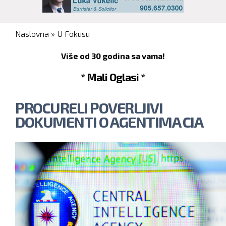
You are here
Naslovna
»
U Fokusu
Više od 30 godina sa vama!
* Mali Oglasi *
PROCURELI POVERLJIVI
DOKUMENTI O AGENTIMA CIA