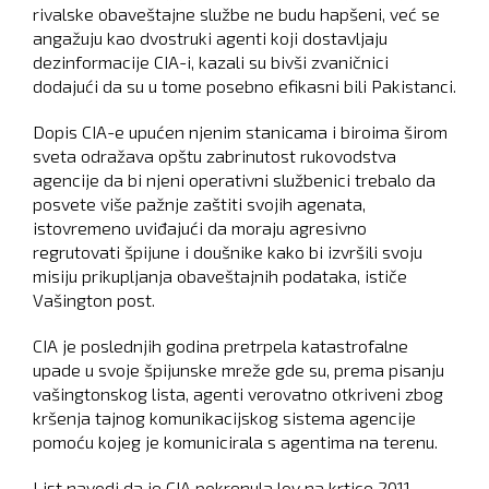
rivalske obaveštajne službe ne budu hapšeni, već se
angažuju kao dvostruki agenti koji dostavljaju
dezinformacije CIA-i, kazali su bivši zvaničnici
dodajući da su u tome posebno efikasni bili Pakistanci.
Dopis CIA-e upućen njenim stanicama i biroima širom
sveta odražava opštu zabrinutost rukovodstva
agencije da bi njeni operativni službenici trebalo da
posvete više pažnje zaštiti svojih agenata,
istovremeno uviđajući da moraju agresivno
regrutovati špijune i doušnike kako bi izvršili svoju
misiju prikupljanja obaveštajnih podataka, ističe
Vašington post.
CIA je poslednjih godina pretrpela katastrofalne
upade u svoje špijunske mreže gde su, prema pisanju
vašingtonskog lista, agenti verovatno otkriveni zbog
kršenja tajnog komunikacijskog sistema agencije
pomoću kojeg je komunicirala s agentima na terenu.
List navodi da je CIA pokrenula lov na krtice 2011.