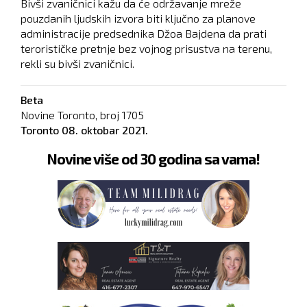
Bivši zvaničnici kažu da će održavanje mreže
pouzdanih ljudskih izvora biti ključno za planove
administracije predsednika Džoa Bajdena da prati
terorističke pretnje bez vojnog prisustva na terenu,
rekli su bivši zvaničnici.
Beta
Novine Toronto, broj
1705
Toronto
08. oktobar 2021.
Novine više od 30 godina sa vama!