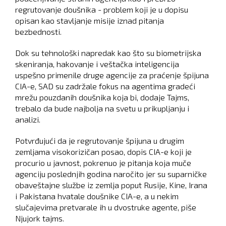
regrutovanje doušnika - problem koji je u dopisu
opisan kao stavljanje misije iznad pitanja
bezbednosti.
Dok su tehnološki napredak kao što su biometrijska
skeniranja, hakovanje i veštačka inteligencija
uspešno primenile druge agencije za praćenje špijuna
CIA-e, SAD su zadržale fokus na agentima gradeći
mrežu pouzdanih doušnika koja bi, dodaje Tajms,
trebalo da bude najbolja na svetu u prikupljanju i
analizi.
Potvrđujući da je regrutovanje špijuna u drugim
zemljama visokorizičan posao, dopis CIA-e koji je
procurio u javnost, pokrenuo je pitanja koja muče
agenciju poslednjih godina naročito jer su suparničke
obaveštajne službe iz zemlja poput Rusije, Kine, Irana
i Pakistana hvatale doušnike CIA-e, a u nekim
slučajevima pretvarale ih u dvostruke agente, piše
Njujork tajms.