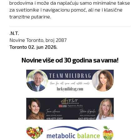
brodovima i može da naplaćuju samo minimalne takse
za svetionike i navigacionu pomoć, ali ne i klasične
tranzitne putarine.
.N.T.
Novine Toronto, broj
2087
Toronto
02. jun 2026.
Novine više od 30 godina sa vama!