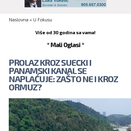
You are here
Naslovna
»
U Fokusu
Više od 30 godina sa vama!
* Mali Oglasi *
PROLAZ KROZ SUECKI I
PANAMSKI KANAL SE
NAPLAĆUJE: ZAŠTO NE I KROZ
ORMUZ?