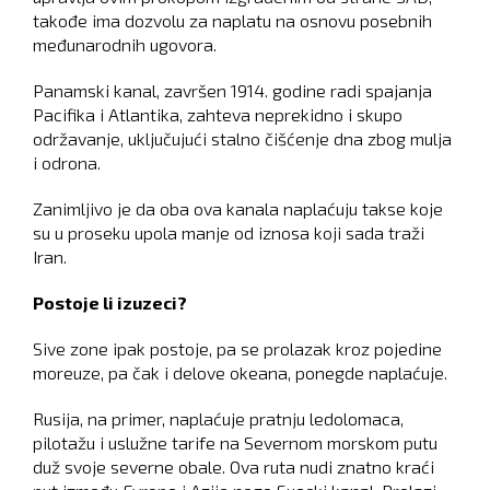
takođe ima dozvolu za naplatu na osnovu posebnih
međunarodnih ugovora.
Panamski kanal, završen 1914. godine radi spajanja
Pacifika i Atlantika, zahteva neprekidno i skupo
održavanje, uključujući stalno čišćenje dna zbog mulja
i odrona.
Zanimljivo je da oba ova kanala naplaćuju takse koje
su u proseku upola manje od iznosa koji sada traži
Iran.
Postoje li izuzeci?
Sive zone ipak postoje, pa se prolazak kroz pojedine
moreuze, pa čak i delove okeana, ponegde naplaćuje.
Rusija, na primer, naplaćuje pratnju ledolomaca,
pilotažu i uslužne tarife na Severnom morskom putu
duž svoje severne obale. Ova ruta nudi znatno kraći