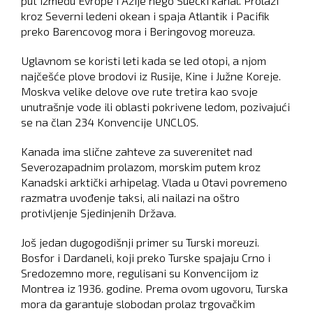
put između Evrope i Azije nego Suecki kanal. Prolazi
kroz Severni ledeni okean i spaja Atlantik i Pacifik
preko Barencovog mora i Beringovog moreuza.
Uglavnom se koristi leti kada se led otopi, a njom
najčešće plove brodovi iz Rusije, Kine i Južne Koreje.
Moskva velike delove ove rute tretira kao svoje
unutrašnje vode ili oblasti pokrivene ledom, pozivajući
se na član 234 Konvencije UNCLOS.
Kanada ima slične zahteve za suverenitet nad
Severozapadnim prolazom, morskim putem kroz
Kanadski arktički arhipelag. Vlada u Otavi povremeno
razmatra uvođenje taksi, ali nailazi na oštro
protivljenje Sjedinjenih Država.
Još jedan dugogodišnji primer su Turski moreuzi.
Bosfor i Dardaneli, koji preko Turske spajaju Crno i
Sredozemno more, regulisani su Konvencijom iz
Montrea iz 1936. godine. Prema ovom ugovoru, Turska
mora da garantuje slobodan prolaz trgovačkim