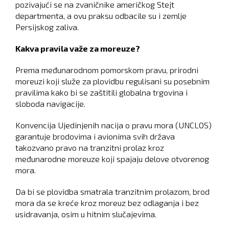
pozivajući se na zvaničnike američkog Stejt
departmenta, a ovu praksu odbacile su i zemlje
Persijskog zaliva.
Kakva pravila važe za moreuze?
Prema međunarodnom pomorskom pravu, prirodni
moreuzi koji služe za plovidbu regulisani su posebnim
pravilima kako bi se zaštitili globalna trgovina i
sloboda navigacije.
Konvencija Ujedinjenih nacija o pravu mora (UNCLOS)
garantuje brodovima i avionima svih država
takozvano pravo na tranzitni prolaz kroz
međunarodne moreuze koji spajaju delove otvorenog
mora.
Da bi se plovidba smatrala tranzitnim prolazom, brod
mora da se kreće kroz moreuz bez odlaganja i bez
usidravanja, osim u hitnim slučajevima.