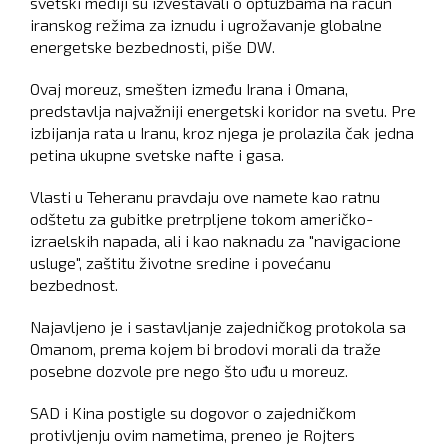
svetski mediji su izveštavali o optužbama na račun
iranskog režima za iznudu i ugrožavanje globalne
energetske bezbednosti, piše DW.
Ovaj moreuz, smešten između Irana i Omana,
predstavlja najvažniji energetski koridor na svetu. Pre
izbijanja rata u Iranu, kroz njega je prolazila čak jedna
petina ukupne svetske nafte i gasa.
Vlasti u Teheranu pravdaju ove namete kao ratnu
odštetu za gubitke pretrpljene tokom američko-
izraelskih napada, ali i kao naknadu za "navigacione
usluge", zaštitu životne sredine i povećanu
bezbednost.
Najavljeno je i sastavljanje zajedničkog protokola sa
Omanom, prema kojem bi brodovi morali da traže
posebne dozvole pre nego što uđu u moreuz.
SAD i Kina postigle su dogovor o zajedničkom
protivljenju ovim nametima, preneo je Rojters