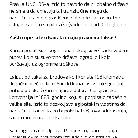
Pravila UNCLOS-a izričito navode da priobalne države
ne smeju da ometaju taj tranzit. One mogu da
naplaćuju samo ograničene naknade za konkretne
usluge, kao što su pilotaža (vođenje broda) i tegljenje.
Zašto operateri kanala imaju pravo na takse?
Kanali poput Sueckog i Panamskog su veštački vodeni
putevi koje su suverene države izgradile i koje
održavaju uz ogromne troškove.
Egipat od taksi za brodove koji koriste 193 kilometra
dugačku prečicu kroz Suecki kanal ostvaruje godišnji
prihod od oko četiri milijarde dolara. Carigradska
konvencija iz 1888. godine, koju su potpisale tadašnje
velike sile, izričito dozvoljava egipatskim vlastima da
naplaćuju tranzit kako bi pokrile troškove održavanja,
rada i modernizacije kanala.
Sa druge strane, Uprava Panamskog kanala, koja
upravlja ovim prokopom izgrađenim od strane SAD,