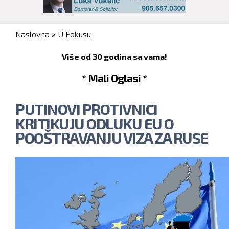
You are here
Naslovna
»
U Fokusu
Više od 30 godina sa vama!
* Mali Oglasi *
PUTINOVI PROTIVNICI
KRITIKUJU ODLUKU EU O
POOŠTRAVANJU VIZA ZA RUSE