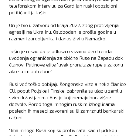
telefonskom intervjuu za Gardijan ruski opozicioni
političar Ilja Jašin.
On je bio u zatvoru od kraja 2022. zbog protivljenja
agresiji na Ukrajinu. Oslobođen je prošle godine u
razmeni zarobljenika i danas živi u Nemačkoj.
Jašin je rekao da je odluka o vizama deo trenda
uvođenja ograničenja za obične Ruse na Zapadu dok
članovi Putinove elite "uvek pronalaze rupe u zakonu
ako su im potrebne".
Rusi već teško dobijaju šengenske vize a neke članice
EU, poput Poljske i Finske, zabranile su ulaz u zemlju
svim državljanima Rusije koji nemaju boravišne
dozvole. Pored toga, mnogim ruskim izbeglicama
poslednjih meseci zavoreni su ili zamrznuti bankarski
računi.
"Ima mnogo Rusa koji su protiv rata, kao i ljudi koji