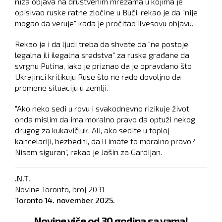
niza objava na društvenim mrežama u kojima je
opisivao ruske ratne zločine u Buči, rekao je da "nije
mogao da veruje" kada je pročitao Ilvesovu objavu.
Rekao je i da ljudi treba da shvate da "ne postoje
legalna ili ilegalna sredstva" za ruske građane da
svrgnu Putina, iako je priznao da je opravdano što
Ukrajinci kritikuju Ruse što ne rade dovoljno da
promene situaciju u zemlji.
"Ako neko sedi u rovu i svakodnevno rizikuje život,
onda mislim da ima moralno pravo da optuži nekog
drugog za kukavičluk. Ali, ako sedite u toploj
kancelariji, bezbedni, da li imate to moralno pravo?
Nisam siguran", rekao je Jašin za Gardijan.
.N.T.
Novine Toronto, broj
2031
Toronto
14. november 2025.
Novine više od 30 godina sa vama!