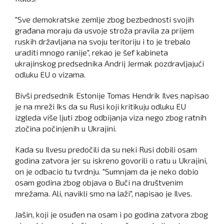
"Sve demokratske zemlje zbog bezbednosti svojih
građana moraju da usvoje stroža pravila za prijem
ruskih državljana na svoju teritoriju i to je trebalo
uraditi mnogo ranije", rekao je šef kabineta
ukrajinskog predsednika Andrij Jermak pozdravljajući
odluku EU o vizama.
Bivši predsednik Estonije Tomas Hendrik Ilves napisao
je na mreži Iks da su Rusi koji kritikuju odluku EU
izgleda više ljuti zbog odbijanja viza nego zbog ratnih
zločina počinjenih u Ukrajini.
Kada su Ilvesu predočili da su neki Rusi dobili osam
godina zatvora jer su iskreno govorili o ratu u Ukrajini,
on je odbacio tu tvrdnju. "Sumnjam da je neko dobio
osam godina zbog objava o Buči na društvenim
mrežama. Ali, navikli smo na laži", napisao je Ilves.
Jašin, koji je osuđen na osam i po godina zatvora zbog