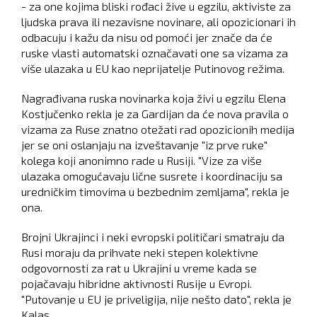
- za one kojima bliski rođaci žive u egzilu, aktiviste za
ljudska prava ili nezavisne novinare, ali opozicionari ih
odbacuju i kažu da nisu od pomoći jer znače da će
ruske vlasti automatski označavati one sa vizama za
više ulazaka u EU kao neprijatelje Putinovog režima.
Nagrađivana ruska novinarka koja živi u egzilu Elena
Kostjučenko rekla je za Gardijan da će nova pravila o
vizama za Ruse znatno otežati rad opozicionih medija
jer se oni oslanjaju na izveštavanje "iz prve ruke"
kolega koji anonimno rade u Rusiji. "Vize za više
ulazaka omogućavaju lične susrete i koordinaciju sa
uredničkim timovima u bezbednim zemljama", rekla je
ona.
Brojni Ukrajinci i neki evropski političari smatraju da
Rusi moraju da prihvate neki stepen kolektivne
odgovornosti za rat u Ukrajini u vreme kada se
pojačavaju hibridne aktivnosti Rusije u Evropi.
"Putovanje u EU je priveligija, nije nešto dato", rekla je
Kalas.