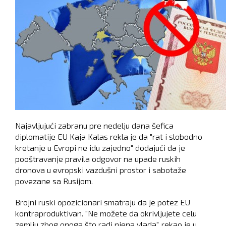
Najavljujući zabranu pre nedelju dana šefica
diplomatije EU Kaja Kalas rekla je da "rat i slobodno
kretanje u Evropi ne idu zajedno" dodajući da je
pooštravanje pravila odgovor na upade ruskih
dronova u evropski vazdušni prostor i sabotaže
povezane sa Rusijom.
Brojni ruski opozicionari smatraju da je potez EU
kontraproduktivan. "Ne možete da okrivljujete celu
zemlju zbog onoga što radi njena vlada", rekao je u