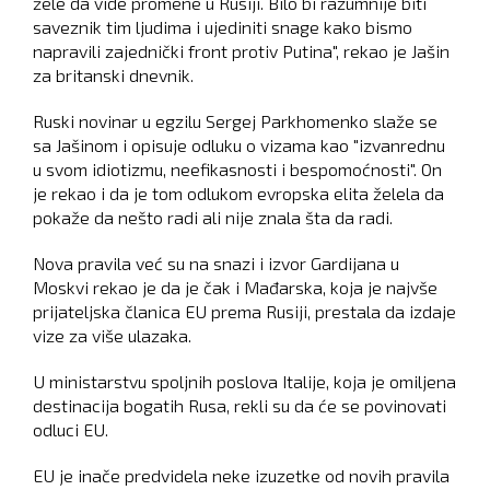
žele da vide promene u Rusiji. Bilo bi razumnije biti
saveznik tim ljudima i ujediniti snage kako bismo
napravili zajednički front protiv Putina", rekao je Jašin
za britanski dnevnik.
Ruski novinar u egzilu Sergej Parkhomenko slaže se
sa Jašinom i opisuje odluku o vizama kao "izvanrednu
u svom idiotizmu, neefikasnosti i bespomoćnosti". On
je rekao i da je tom odlukom evropska elita želela da
pokaže da nešto radi ali nije znala šta da radi.
Nova pravila već su na snazi i izvor Gardijana u
Moskvi rekao je da je čak i Mađarska, koja je najvše
prijateljska članica EU prema Rusiji, prestala da izdaje
vize za više ulazaka.
U ministarstvu spoljnih poslova Italije, koja je omiljena
destinacija bogatih Rusa, rekli su da će se povinovati
odluci EU.
EU je inače predvidela neke izuzetke od novih pravila