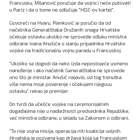
Francusku, Milanović poručuje da vojnici neće putovati
u Pariz i da o tome ne odlučuje "HDZ-ov kartel".
Govoreći na Hvaru, Plenković je poručio da od
načelnika Generalštaba Oružanih snaga Hrvatske
očekuje ostavku ukoliko ne sprovede odluku ministra
odbrane Ivana Anušića o slanju pripadnika Hrvatske
vojske na tradicionalnu vojnu paradu u Francuskoj.
"Ukoliko se dogodi da neko izda nepostojeće usmeno
naređenje i ako načelnik Generalštaba ne sprovede
ono što je ministar Anušić najavio, od tog trenutka
više nema moje poverenje i očekujem njegovu
ostavku", rekao je premijer.
On tvrdi da učešće vojske na ceremonijalnim
događajima nije u nadležnosti predsednika Republike,
već ministra odbrane, u skladu sa Zakonom o odbrani.
"To nije vojna misija, operacija niti koalicija voljnih.
Hrvatska je pozvana kao država koja sa Francuskom