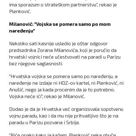
ima sporazum o strateškom partnerstvu", rekao je
Plenković.
Milanović: "Vojska se pomera samo po mom
naređenju"
Nekoliko sati kasnije usledio je oštar odgovor
predsednika Zorana Milanovića, koji je poručio da
hrvatski vojnici neće učestvovati na paradi u Parizu
bez njegove saglasnosti.
"Hrvatska vojska se pomera samo po naređenju, a
naređenje ne izdaje ni HDZ-ov kartel, ni Plenković, ni
Anušić, nego ja kada procenim da je to potrebno.
Vojska neće ići", rekao je Milanović.
Dodao je da je Hrvatska već organizovala sopstvenu
vojnu paradu, kao i da mu nije prihvatljivo što je na
paradu u Parizu pozvana i Srbija.
"Biće onako kako ja kažem. Plenković neka obuče