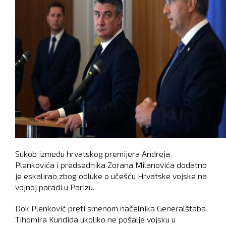
Sukob između hrvatskog premijera Andreja
Plenkovića i predsednika Zorana Milanovića dodatno
je eskalirao zbog odluke o učešću Hrvatske vojske na
vojnoj paradi u Parizu.
Dok Plenković preti smenom načelnika Generalštaba
Tihomira Kundida ukoliko ne pošalje vojsku u