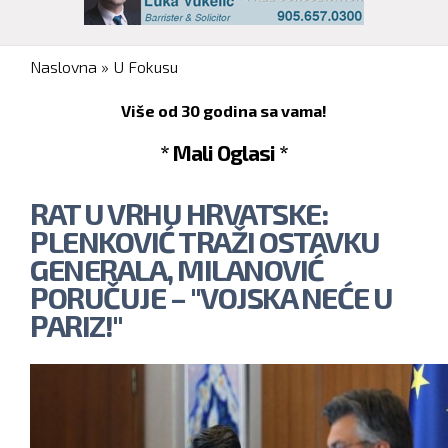
You are here
Naslovna
»
U Fokusu
Više od 30 godina sa vama!
* Mali Oglasi *
RAT U VRHU HRVATSKE:
PLENKOVIĆ TRAŽI OSTAVKU
GENERALA, MILANOVIĆ
PORUČUJE – "VOJSKA NEĆE U
PARIZ!"