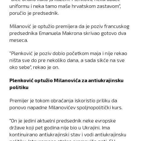
uniformu i neka tamo maše hrvatskom zastavom",
poručio je predsednik.
Milanović je optužio premijera da je poziv francuskog
predsednika Emanuela Makrona skrivao gotovo dva
meseca.
"Plenković je poziv dobio početkom maja i nije rekao
ništa sve do pre nekoliko dana, a sada sikće na sve
oko sebe", rekao je on.
Plenković optužio Milanovića za antiukrajinsku
politiku
Premijer je tokom obraćanja iskoristio priliku da
ponovo napadne Milanovićev spoljnopolitički kurs.
"On je jedini aktuelni predsednik neke evropske
države koji pet godina nije bio u Ukrajini. Ima
kontinuirano antiukrajinski stav i vodi antiukrajinsku