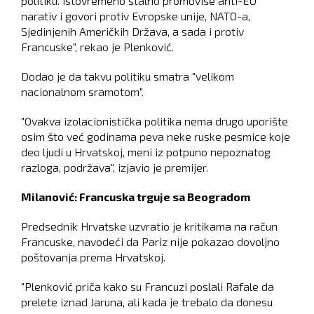
politiku. Istovremeno stalno promoviše anti-EU
narativ i govori protiv Evropske unije, NATO-a,
Sjedinjenih Američkih Država, a sada i protiv
Francuske", rekao je Plenković.
Dodao je da takvu politiku smatra "velikom
nacionalnom sramotom".
"Ovakva izolacionistička politika nema drugo uporište
osim što već godinama peva neke ruske pesmice koje
deo ljudi u Hrvatskoj, meni iz potpuno nepoznatog
razloga, podržava", izjavio je premijer.
Milanović: Francuska trguje sa Beogradom
Predsednik Hrvatske uzvratio je kritikama na račun
Francuske, navodeći da Pariz nije pokazao dovoljno
poštovanja prema Hrvatskoj.
"Plenković priča kako su Francuzi poslali Rafale da
prelete iznad Jaruna, ali kada je trebalo da donesu