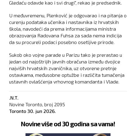
Gledaću odavde kao i svi drugi", rekao je predsednik.
U međuvremenu, Plenković je odgovarao i na pitanja o
curenju podataka učenika i nastavnika iz hrvatskih
škola, navodeći da prema informacijama ministra
obrazovanja Radovana Fuhsa za sada nema indicija
da su procureli podaci posebno osetljive prirode.
Sukob oko vojne parade u Parizu tako je prerastao u
jedan od najoštrijih javnih obračuna između dvojice
najviših hrvatskih zvaničnika, uz otvorene pretnje
ostavkama, međusobne optužbe i različita tumačenja
ustavnih ovlašćenja vrhovnog komandanta i Vlade.
.N.T.
Novine Toronto, broj
2095
Toronto
30. jun 2026.
Novine više od 30 godina sa vama!