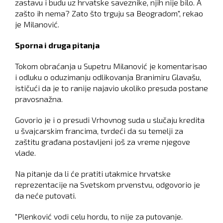
zastavu i budu uz hrvatske saveznike, njih nije bilo. A
zašto ih nema? Zato što trguju sa Beogradom", rekao
je Milanović.
Sporna i druga pitanja
Tokom obraćanja u Supetru Milanović je komentarisao
i odluku o oduzimanju odlikovanja Branimiru Glavašu,
ističući da je to ranije najavio ukoliko presuda postane
pravosnažna.
Govorio je i o presudi Vrhovnog suda u slučaju kredita
u švajcarskim francima, tvrdeći da su temelji za
zaštitu građana postavljeni još za vreme njegove
vlade.
Na pitanje da li će pratiti utakmice hrvatske
reprezentacije na Svetskom prvenstvu, odgovorio je
da neće putovati.
"Plenković vodi celu hordu, to nije za putovanje.