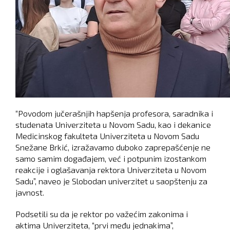
“Povodom jučerašnjih hapšenja profesora, saradnika i
studenata Univerziteta u Novom Sadu, kao i dekanice
Medicinskog fakulteta Univerziteta u Novom Sadu
Snežane Brkić, izražavamo duboko zaprepašćenje ne
samo samim događajem, već i potpunim izostankom
reakcije i oglašavanja rektora Univerziteta u Novom
Sadu”, naveo je Slobodan univerzitet u saopštenju za
javnost.
Podsetili su da je rektor po važećim zakonima i
aktima Univerziteta, “prvi među jednakima”,