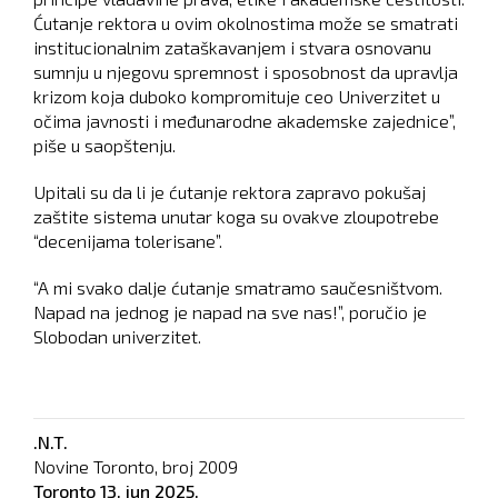
Ćutanje rektora u ovim okolnostima može se smatrati
institucionalnim zataškavanjem i stvara osnovanu
sumnju u njegovu spremnost i sposobnost da upravlja
krizom koja duboko kompromituje ceo Univerzitet u
očima javnosti i međunarodne akademske zajednice”,
piše u saopštenju.
Upitali su da li je ćutanje rektora zapravo pokušaj
zaštite sistema unutar koga su ovakve zloupotrebe
“decenijama tolerisane”.
“A mi svako dalje ćutanje smatramo saučesništvom.
Napad na jednog je napad na sve nas!”, poručio je
Slobodan univerzitet.
.N.T.
Novine Toronto, broj
2009
Toronto
13. jun 2025.