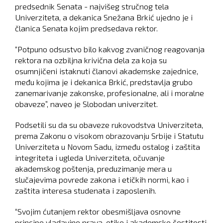
predsednik Senata - najvišeg stručnog tela
Univerziteta, a dekanica Snežana Brkić ujedno je i
članica Senata kojim predsedava rektor.
“Potpuno odsustvo bilo kakvog zvaničnog reagovanja
rektora na ozbiljna krivična dela za koja su
osumnjičeni istaknuti članovi akademske zajednice,
među kojima je i dekanica Brkić, predstavlja grubo
zanemarivanje zakonske, profesionalne, ali i moralne
obaveze”, naveo je Slobodan univerzitet.
Podsetili su da su obaveze rukovodstva Univerziteta,
prema Zakonu o visokom obrazovanju Srbije i Statutu
Univerziteta u Novom Sadu, između ostalog i zaštita
integriteta i ugleda Univerziteta, očuvanje
akademskog poštenja, preduzimanje mera u
slučajevima povrede zakona i etičkih normi, kao i
zaštita interesa studenata i zaposlenih.
“Svojim ćutanjem rektor obesmišljava osnovne
principe vladavine prava, etike i akademske čestitosti.