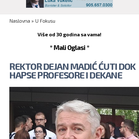
You are here
Naslovna
»
U Fokusu
Više od 30 godina sa vama!
* Mali Oglasi *
REKTOR DEJAN MADIĆ ĆUTI DOK
HAPSE PROFESORE I DEKANE