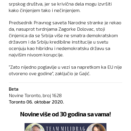
srpskog društva, jer se krivična dela mogu izvršiti
kako činjenjem tako i nečinjenjem.
Predsednik Pravnog saveta Narodne stranke je rekao
da, nasuprot tvrdnjama Zagorke Dolovac, stoji
činjenica da se Srbija više ne smatra demokratskom
državom i da Srbiju kredibilne institucije u svetu
ocenjuju kao hibridnu i nedemokratsku državu sa
najvišim nivoom korupcije.
"Zato nijedno poglavlje u vezi sa napretkom ka EU nije
otvoreno ove godine", zaključio je Gajić.
Beta
Novine Toronto, broj
1628
Toronto
06. oktobar 2020.
Novine više od 30 godina sa vama!