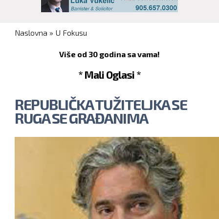
You are here
Naslovna
»
U Fokusu
Više od 30 godina sa vama!
* Mali Oglasi *
REPUBLIČKA TUŽITELJKA SE
RUGA SE GRAĐANIMA