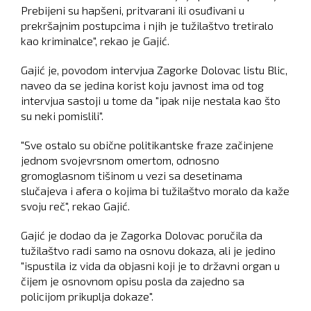
Prebijeni su hapšeni, pritvarani ili osuđivani u
prekršajnim postupcima i njih je tužilaštvo tretiralo
kao kriminalce", rekao je Gajić.
Gajić je, povodom intervjua Zagorke Dolovac listu Blic,
naveo da se jedina korist koju javnost ima od tog
intervjua sastoji u tome da "ipak nije nestala kao što
su neki pomislili".
"Sve ostalo su obične politikantske fraze začinjene
jednom svojevrsnom omertom, odnosno
gromoglasnom tišinom u vezi sa desetinama
slučajeva i afera o kojima bi tužilaštvo moralo da kaže
svoju reč", rekao Gajić.
Gajić je dodao da je Zagorka Dolovac poručila da
tužilaštvo radi samo na osnovu dokaza, ali je jedino
"ispustila iz vida da objasni koji je to državni organ u
čijem je osnovnom opisu posla da zajedno sa
policijom prikuplja dokaze".