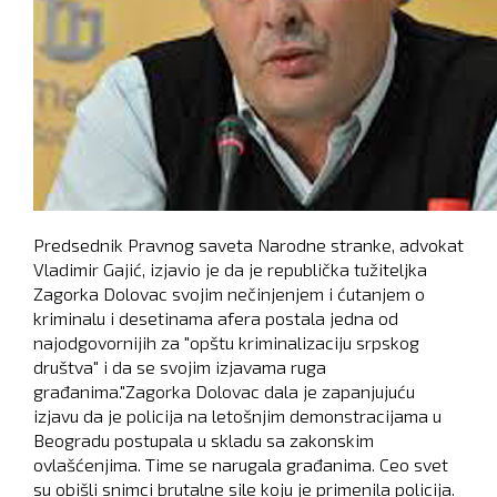
Predsednik Pravnog saveta Narodne stranke, advokat
Vladimir Gajić, izjavio je da je republička tužiteljka
Zagorka Dolovac svojim nečinjenjem i ćutanjem o
kriminalu i desetinama afera postala jedna od
najodgovornijih za "opštu kriminalizaciju srpskog
društva" i da se svojim izjavama ruga
građanima."Zagorka Dolovac dala je zapanjujuću
izjavu da je policija na letošnjim demonstracijama u
Beogradu postupala u skladu sa zakonskim
ovlašćenjima. Time se narugala građanima. Ceo svet
su obišli snimci brutalne sile koju je primenila policija.