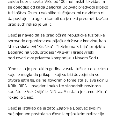
zaista lider u svetu. Više od 100 mafijaških likvidacija
se dogodilo od kada Zagorka Dolovac predvodi srpsko
tužilaštvo. Osim u nekoliko slučajeva, mi ne vidimo ni
da postoje istrage, a kamoli da je neki predmet izašao
pred sud", rekao je Gajić.
Gajić je naveo da se pred očima republičke tužiteljke
sprovode organizovane pljačke državne imovine, kao
što su slučajevi "Krušika" i "Telekoma Srbija", projekta
Beograd na vodi, prodaje "PKB-a" i građevinski
poduhvati dve privatne kompanije u Novom Sadu.
"Opozicija je proteklih godina zasula tužioca dokazima
koje je mogla da prikupi i koji su bili dovoljni da se
otvore istrage, da ne govorim o tome šta su sve učinili
KRIK, BIRN i Insajder i nekoliko slobodnih novinara
kao što je Vuk Cvijić iz NIN-a... A ostala je samo tišina",
rekao je Gajić.
Gajić je istakao da je zato Zagorka Dolovac svojim
nečinjenjem postala saučesnik opšte kriminalizacije