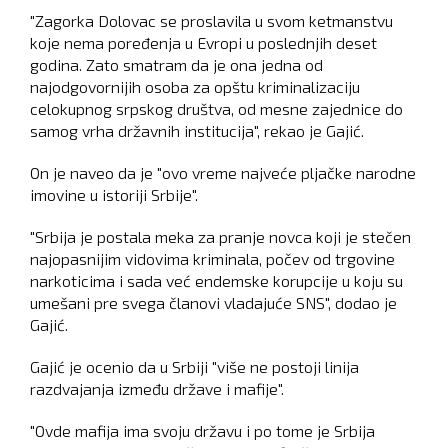
"Zagorka Dolovac se proslavila u svom ketmanstvu
koje nema poređenja u Evropi u poslednjih deset
godina. Zato smatram da je ona jedna od
najodgovornijih osoba za opštu kriminalizaciju
celokupnog srpskog društva, od mesne zajednice do
samog vrha državnih institucija", rekao je Gajić.
On je naveo da je "ovo vreme najveće pljačke narodne
imovine u istoriji Srbije".
"Srbija je postala meka za pranje novca koji je stečen
najopasnijim vidovima kriminala, počev od trgovine
narkoticima i sada već endemske korupcije u koju su
umešani pre svega članovi vladajuće SNS", dodao je
Gajić.
Gajić je ocenio da u Srbiji "više ne postoji linija
razdvajanja između države i mafije".
"Ovde mafija ima svoju državu i po tome je Srbija