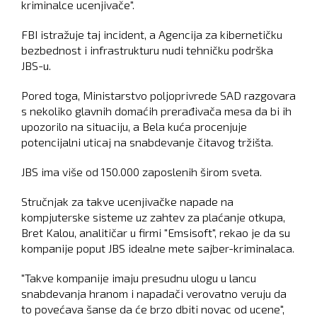
kriminalce ucenjivače".
FBI istražuje taj incident, a Agencija za kibernetičku
bezbednost i infrastrukturu nudi tehničku podrška
JBS-u.
Pored toga, Ministarstvo poljoprivrede SAD razgovara
s nekoliko glavnih domaćih prerađivača mesa da bi ih
upozorilo na situaciju, a Bela kuća procenjuje
potencijalni uticaj na snabdevanje čitavog tržišta.
JBS ima više od 150.000 zaposlenih širom sveta.
Stručnjak za takve ucenjivačke napade na
kompjuterske sisteme uz zahtev za plaćanje otkupa,
Bret Kalou, analitičar u firmi "Emsisoft", rekao je da su
kompanije poput JBS idealne mete sajber-kriminalaca.
"Takve kompanije imaju presudnu ulogu u lancu
snabdevanja hranom i napadači verovatno veruju da
to povećava šanse da će brzo dbiti novac od ucene",