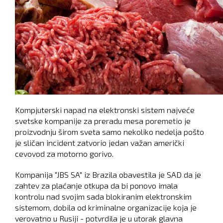
Kompjuterski napad na elektronski sistem najveće
svetske kompanije za preradu mesa poremetio je
proizvodnju širom sveta samo nekoliko nedelja pošto
je sličan incident zatvorio jedan važan američki
cevovod za motorno gorivo.
Kompanija "JBS SA" iz Brazila obavestila je SAD da je
zahtev za plaćanje otkupa da bi ponovo imala
kontrolu nad svojim sada blokiranim elektronskim
sistemom, dobila od kriminalne organizacije koja je
verovatno u Rusiji - potvrdila je u utorak glavna