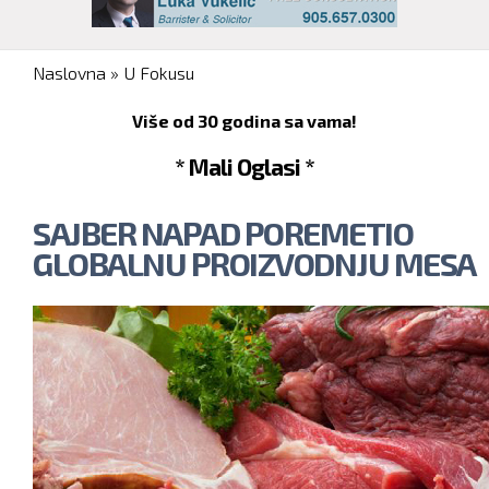
You are here
Naslovna
»
U Fokusu
Više od 30 godina sa vama!
* Mali Oglasi *
SAJBER NAPAD POREMETIO
GLOBALNU PROIZVODNJU MESA