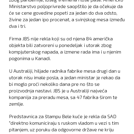
Ministarstvo poljoprivrede saopštilo je da očekuje da
će se cene govedine popeti za jedan do dva odsto,
živine za jedan ipo procenat, a svinjskog mesa između
dva i tri.
Firma JBS nije rekla koji su od njena 84 američka
objekta bili zatvoreni u ponedeljak i utorak zbog
kompjuterskog napada, a izmene rada ima i u njenim
pogonima u Kanadi.
U Australiji, hiljade radnika fabrike mesa drugi dan u
utorak nisu imale posla, a jedan ministar je rekao da
bi moglo proći nekoliko dana pre no što se
proizvodnja nastavi. JBS je u Australiji najveća
kompanija za preradu mesa, sa 47 fabrika širom te
zemlje.
Predstavnica za štampu Bele kuće je rekla da SAD
"direktno komuniciraju s ruskom vladom u vezi s tim
pitanjem, uz poruku da odgovorne države ne kriju