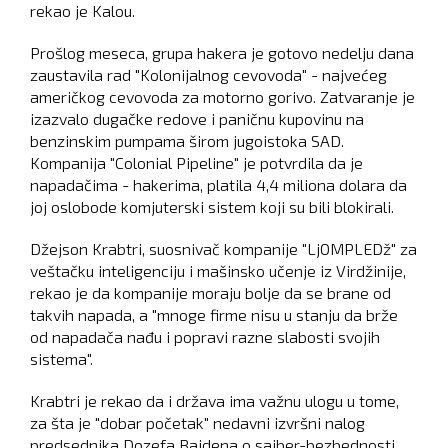
rekao je Kalou.
Prošlog meseca, grupa hakera je gotovo nedelju dana
zaustavila rad "Kolonijalnog cevovoda" - najvećeg
američkog cevovoda za motorno gorivo. Zatvaranje je
izazvalo dugačke redove i paničnu kupovinu na
benzinskim pumpama širom jugoistoka SAD.
Kompanija "Colonial Pipeline" je potvrdila da je
napadačima - hakerima, platila 4,4 miliona dolara da
joj oslobode komjuterski sistem koji su bili blokirali.
Džejson Krabtri, suosnivač kompanije "LjOMPLEDž" za
veštačku inteligenciju i mašinsko učenje iz Virdžinije,
rekao je da kompanije moraju bolje da se brane od
takvih napada, a "mnoge firme nisu u stanju da brže
od napadača nađu i popravi razne slabosti svojih
sistema".
Krabtri je rekao da i država ima važnu ulogu u tome,
za šta je "dobar početak" nedavni izvršni nalog
predsednika Dozefa Bajdena o sajber-bezbednosti,