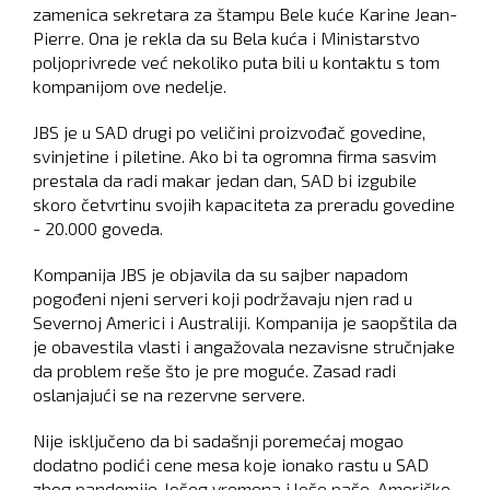
zamenica sekretara za štampu Bele kuće Karine Jean-
Pierre. Ona je rekla da su Bela kuća i Ministarstvo
poljoprivrede već nekoliko puta bili u kontaktu s tom
kompanijom ove nedelje.
JBS je u SAD drugi po veličini proizvođač govedine,
svinjetine i piletine. Ako bi ta ogromna firma sasvim
prestala da radi makar jedan dan, SAD bi izgubile
skoro četvrtinu svojih kapaciteta za preradu govedine
- 20.000 goveda.
Kompanija JBS je objavila da su sajber napadom
pogođeni njeni serveri koji podržavaju njen rad u
Severnoj Americi i Australiji. Kompanija je saopštila da
je obavestila vlasti i angažovala nezavisne stručnjake
da problem reše što je pre moguće. Zasad radi
oslanjajući se na rezervne servere.
Nije isključeno da bi sadašnji poremećaj mogao
dodatno podići cene mesa koje ionako rastu u SAD
zbog pandemije, lošeg vremena i loše paše. Američko