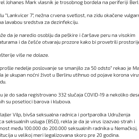
rel Johanes Mark vlasnik je trosobnog bordela na periferiji Berl
lu "Lankvicer 7", nežna crvena svetlost, na zidu okačene vulgar
 na lavabou sredstva za dezinfekciju.
že da je naredio osoblju da peškire i čaršave peru na visokim
turama i da češće otvaraju prozore kako bi provetrili prostorij
šterije više ne dolaze.
prošle nedelje poslovanje se smanjilo za 50 odsto" rekao je Ma
a je ukupan noćni život u Berlinu utihnuo od pojave korona viru
du.
nu je do sada registrovano 332 slučaja COVID-19 a nekoliko des
ih su posetioci barova i klubova.
lajler Vilp, bivša seksualna radnica i portparolka Udruženja
a seksualnih usluga (BSD), rekla je da je virus izazvao strah i
nost među 100.000 do 200.000 seksualnih radnika u Nemačkoj,
itucija u velikoj meri legalizovana skoro pre 20 godina.