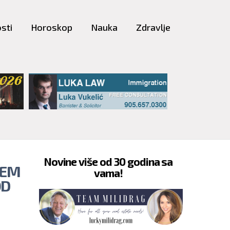
sti
Horoskop
Nauka
Zdravlje
Novine više od 30 godina sa
JEM
vama!
OD