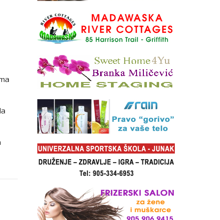
ama
da
a