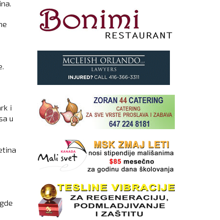
ina.
ne
e.
rk i
sa u
etina
 gde