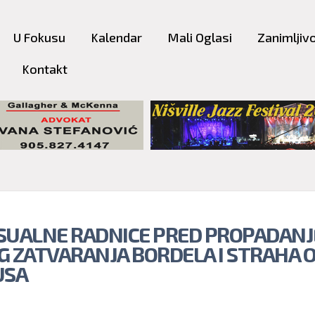
Skip to
main
U Fokusu
Kalendar
Mali Oglasi
Zanimljivo
content
Kontakt
SUALNE RADNICE PRED PROPADAN
G ZATVARANJA BORDELA I STRAHA 
USA