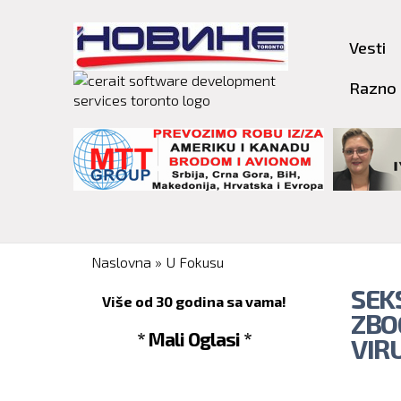
Vesti
Razno
You are here
Naslovna
»
U Fokusu
SEK
Više od 30 godina sa vama!
ZBO
* Mali Oglasi *
VIR