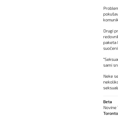
Problem 
pokušav
komunika
Drugi pr
redovni
paketa 
suočeni
"Seksua
sami sno
Neke se
nekoliko
seksual
Beta
Novine 
Toront