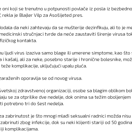
e oni koji se trenutno u potpunosti povlače iz posla iz bezbedn
, rekla je Blajler Vilp za Asošijeted pres.
odala da neki zahtevaju da se mušterije dezinfikuju, ali to je m
 medicinski stručnjaci tvrde da neće zaustaviti širenje virusa t
fizičkog kontakta.
nu ljudi virus izaziva samo blage ili umerene simptome, kao što 
 i kašalj, ali za neke, posebno starije i hronične bolesnike, mo
 teže komplikacije, uključujući upalu pluća.
zaraženih oporavlja se od novog virusa.
vetskoj zdravstvenoj organizaciji, osobe sa blagim oblikom bol
jaju se za otprilike dve nedelje, dok onima sa težim oboljenjem
i potrebno tri do šest nedelja.
za zabrinutost je što mnogi mlađi seksualni radnici možda nisu
zabrinuti zbog infekcije, dok su neki klijenti stariji od 50 godin
iji komplikacijama.