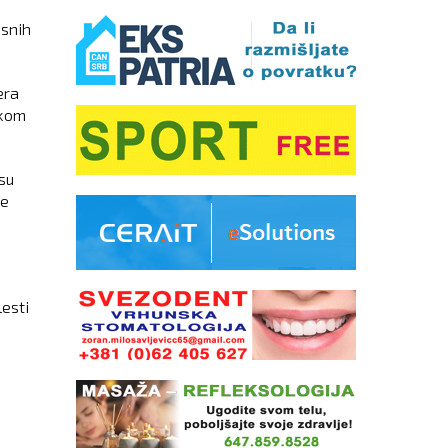
osnih
era
okom
su
že
esti
a