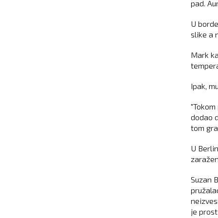
pad. Au
U borde
slike a
Mark ka
tempera
Ipak, mu
"Tokom 
dodao d
tom gra
U Berli
zaražen
Suzan B
pružalac
neizves
je prost