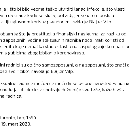
je i što bi bilo veoma teško utvrditi lanac infekcije, što vlasti
aju da urade kada se slučaj potvrdi, jer se u tom poslu u
ciji uglavnom koriste pseudonimi, rekla je Blajler Vilp.
oblem je što je prostitucija finansijski nesigurna, za razliku od
h zaposlenih, većina seksualnih radnika neće imati koristi od
kredita koje nemačka vlada stavlja na raspolaganje kompanij
m s gubicima zbog izbijanja koronavirusa.
lni radnici su obično samozaposleni, a ne zaposleni, što znači 
se sve rizike", navela je Blajler Vilp.
ksualne radnice možda će moći da se oslone na ušteđevinu, n
 nedelja, ali ako kriza potraje duže biće sve teže, kaže bivšta
na radnica.
Toronto, broj
1594
o
19. mart 2020.