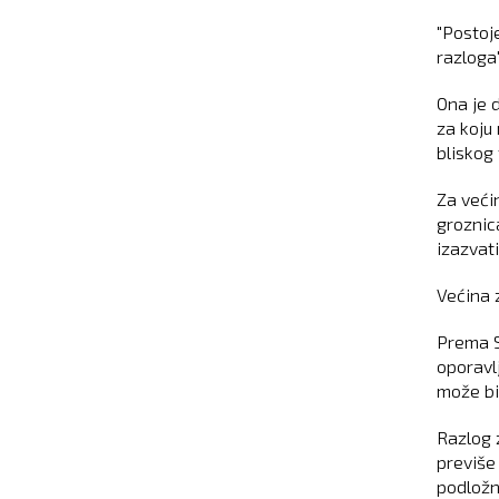
"Postoj
razloga"
Ona je d
za koju
bliskog 
Za veći
groznica
izazvati
Većina 
Prema S
oporavl
može bit
Razlog 
previše 
podložn