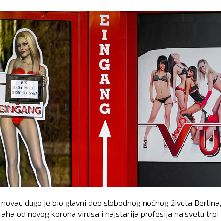
 novac dugo je bio glavni deo slobodnog noćnog života Berlina, 
aha od novog korona virusa i najstarija profesija na svetu trpi 