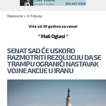
You are here
Naslovna
»
U Fokusu
Više od 30 godina sa vama!
* Mali Oglasi *
SENAT SAD ĆE USKORO
RAZMOTRITI REZOLUCIJU DA SE
TRAMPU OGRANIČI NASTAVAK
VOJNE AKCIJE U IRANU