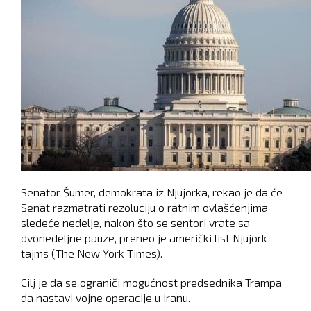
Senator Šumer, demokrata iz Njujorka, rekao je da će
Senat razmatrati rezoluciju o ratnim ovlašćenjima
sledeće nedelje, nakon što se sentori vrate sa
dvonedeljne pauze, preneo je američki list Njujork
tajms (The New York Times).
Cilj je da se ograniči mogućnost predsednika Trampa
da nastavi vojne operacije u Iranu.