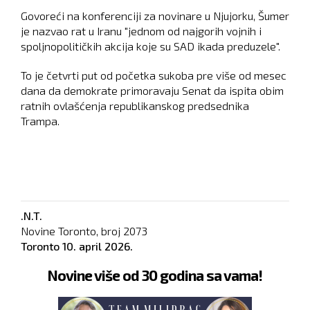
Govoreći na konferenciji za novinare u Njujorku, Šumer
je nazvao rat u Iranu "jednom od najgorih vojnih i
spoljnopolitičkih akcija koje su SAD ikada preduzele".
To je četvrti put od početka sukoba pre više od mesec
dana da demokrate primoravaju Senat da ispita obim
ratnih ovlašćenja republikanskog predsednika
Trampa.
.N.T.
Novine Toronto, broj
2073
Toronto
10. april 2026.
Novine više od 30 godina sa vama!