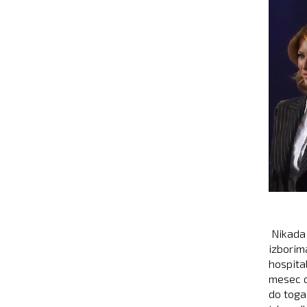
Nikada 
izborima
hospita
mesec d
do toga