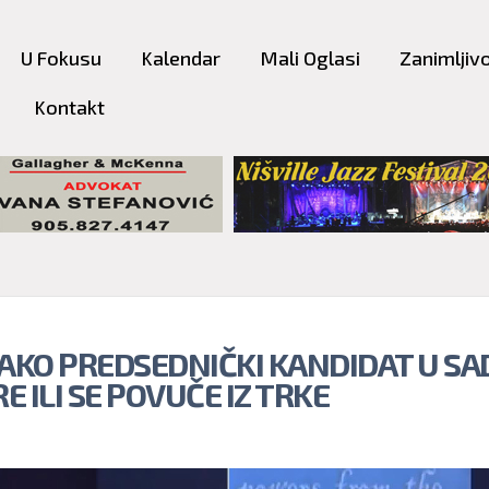
Skip to
main
U Fokusu
Kalendar
Mali Oglasi
Zanimljivo
content
Kontakt
 AKO PREDSEDNIČKI KANDIDAT U SA
 ILI SE POVUČE IZ TRKE