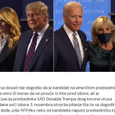
se dosad nije dogodilo da je kandidat na američkim predsedni
 umro ili morao da se povuče iz trke pred izbore, ali je
lizacija predsednika SAD Donalda Trampa zbog korona virusa
ana uoči izbora 3. novembra otvorila pitanja šta će se dogodit
 dođe, piše AFP.Ako neko od kandidata napusti predsedničku k