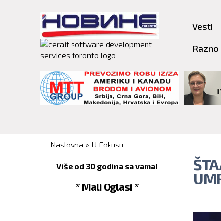
Vesti
Razno
You are here
Naslovna
»
U Fokusu
ŠTA
Više od 30 godina sa vama!
UMRE
* Mali Oglasi *