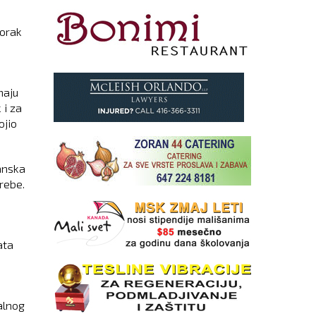
torak
maju
 i za
ojio
anska
rebe.
ata
alnog