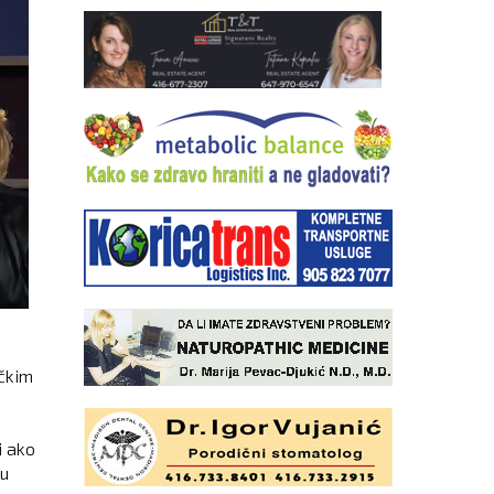
čkim
i ako
ju