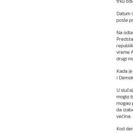
trku od
Datum i
posle p
Na odla
Predsta
republik
vreme A
drugi m
Kada je
i Demok
U sluča
moglo b
mogao p
da izab
većina.
Kod dem