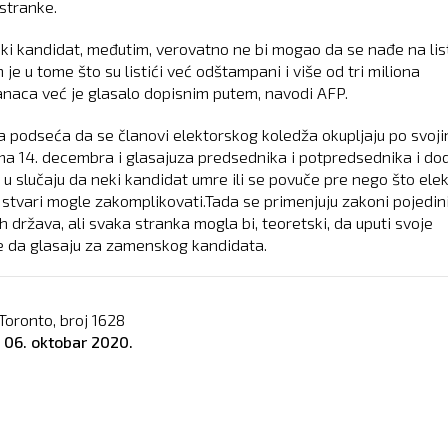
stranke.
i kandidat, međutim, verovatno ne bi mogao da se nađe na list
je u tome što su listići već odštampani i više od tri miliona
naca već je glasalo dopisnim putem, navodi AFP.
a podseća da se članovi elektorskog koledža okupljaju po svoj
a 14. decembra i glasajuza predsednika i potpredsednika i do
 u slučaju da neki kandidat umre ili se povuče pre nego što elek
, stvari mogle zakomplikovati.Tada se primenjuju zakoni pojedin
 država, ali svaka stranka mogla bi, teoretski, da uputi svoje
e da glasaju za zamenskog kandidata.
Toronto, broj
1628
o
06. oktobar 2020.