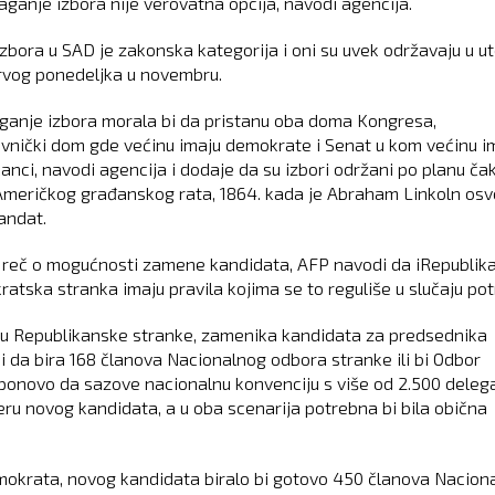
laganje izbora nije verovatna opcija, navodi agencija.
zbora u SAD je zakonska kategorija i oni su uvek održavaju u u
rvog ponedeljka u novembru.
ganje izbora morala bi da pristanu oba doma Kongresa,
vnički dom gde većinu imaju demokrate i Senat u kom većinu i
anci, navodi agencija i dodaje da su izbori održani po planu čak
meričkog građanskog rata, 1864. kada je Abraham Linkoln osv
andat.
 reč o mogućnosti zamene kandidata, AFP navodi da iRepublik
ratska stranka imaju pravila kojima se to reguliše u slučaju pot
ju Republikanske stranke, zamenika kandidata za predsednika
i da bira 168 članova Nacionalnog odbora stranke ili bi Odbor
onovo da sazove nacionalnu konvenciju s više od 2.500 deleg
eru novog kandidata, a u oba scenarija potrebna bi bila obična
okrata, novog kandidata biralo bi gotovo 450 članova Nacion