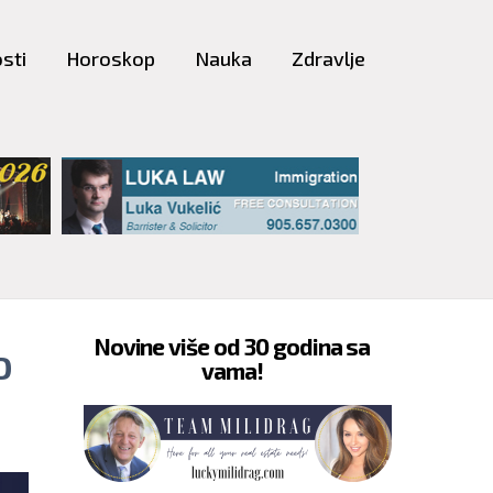
sti
Horoskop
Nauka
Zdravlje
Novine više od 30 godina sa
D
vama!