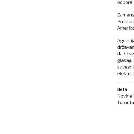
odbora 
Zamensk
Problem 
Amerika
Agencij
državam
da bi se
glasaju
saveznih
elektor
Beta
Novine 
Toront