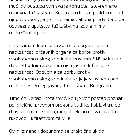
moći da postupa van svake kontrole. Istovremeno,
osnovna tužilaštva u Beogradu dolaze praktično pod
njegovu vlast, jer je izmenama zakona predviđeno da
obavezna uputstva tužilaštvima izdaje njima
nadređeni organ.
Izmenama i dopunama Zakona o organizaciji i
nadležnosti državnih organa za borbu protiv
visokotehnološkog kriminala, poslanik SNS je kazao
da prethodnim zakonom nisu jasno definisane
nadležnosti Odeljenja za borbu protiv
visokotehnološkog kriminala, koje je stavljeno pod
nadležnost Višeg javnog tužilaštva u Beogradu.
Time će Nenad Stefanović, koji je već postao poznat
po krivično-pravnom progonu ljudi koji objavljuju po
društvenim mrežama, moći direktno da zapoveda i
rukovodi Tužilaštvom za VTK.
Ovim izmena i dopunama se praktično ukida i