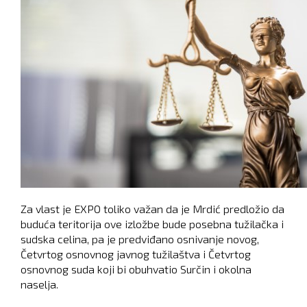
Za vlast je EXPO toliko važan da je Mrdić predložio da
buduća teritorija ove izložbe bude posebna tužilačka i
sudska celina, pa je predviđano osnivanje novog,
Četvrtog osnovnog javnog tužilaštva i Četvrtog
osnovnog suda koji bi obuhvatio Surčin i okolna
naselja.