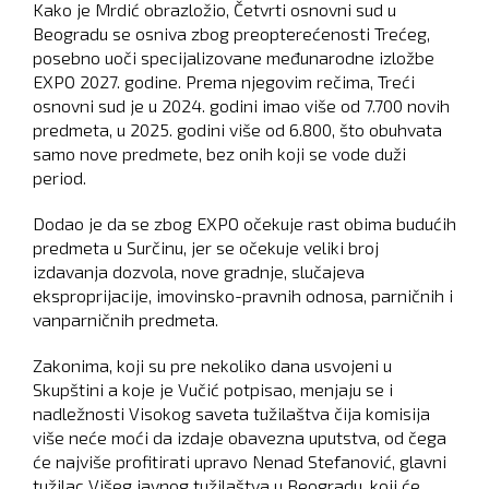
Kako je Mrdić obrazložio, Četvrti osnovni sud u
Beogradu se osniva zbog preopterećenosti Trećeg,
posebno uoči specijalizovane međunarodne izložbe
EXPO 2027. godine. Prema njegovim rečima, Treći
osnovni sud je u 2024. godini imao više od 7.700 novih
predmeta, u 2025. godini više od 6.800, što obuhvata
samo nove predmete, bez onih koji se vode duži
period.
Dodao je da se zbog EXPO očekuje rast obima budućih
predmeta u Surčinu, jer se očekuje veliki broj
izdavanja dozvola, nove gradnje, slučajeva
eksproprijacije, imovinsko-pravnih odnosa, parničnih i
vanparničnih predmeta.
Zakonima, koji su pre nekoliko dana usvojeni u
Skupštini a koje je Vučić potpisao, menjaju se i
nadležnosti Visokog saveta tužilaštva čija komisija
više neće moći da izdaje obavezna uputstva, od čega
će najviše profitirati upravo Nenad Stefanović, glavni
tužilac Višeg javnog tužilaštva u Beogradu, koji će