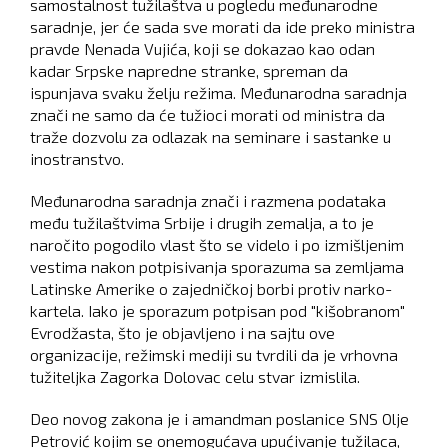
samostalnost tužilaštva u pogledu međunarodne
saradnje, jer će sada sve morati da ide preko ministra
pravde Nenada Vujića, koji se dokazao kao odan
kadar Srpske napredne stranke, spreman da
ispunjava svaku želju režima. Međunarodna saradnja
znači ne samo da će tužioci morati od ministra da
traže dozvolu za odlazak na seminare i sastanke u
inostranstvo.
Međunarodna saradnja znači i razmena podataka
među tužilaštvima Srbije i drugih zemalja, a to je
naročito pogodilo vlast što se videlo i po izmišljenim
vestima nakon potpisivanja sporazuma sa zemljama
Latinske Amerike o zajedničkoj borbi protiv narko-
kartela. Iako je sporazum potpisan pod "kišobranom"
Evrodžasta, što je objavljeno i na sajtu ove
organizacije, režimski mediji su tvrdili da je vrhovna
tužiteljka Zagorka Dolovac celu stvar izmislila.
Deo novog zakona je i amandman poslanice SNS Olje
Petrović kojim se onemogućava upućivanje tužilaca,