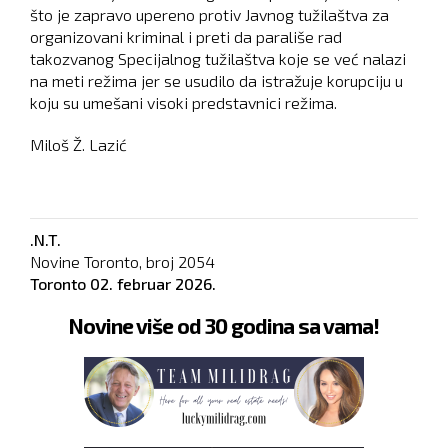
što je zapravo upereno protiv Javnog tužilaštva za
organizovani kriminal i preti da parališe rad
takozvanog Specijalnog tužilaštva koje se već nalazi
na meti režima jer se usudilo da istražuje korupciju u
koju su umešani visoki predstavnici režima.
Miloš Ž. Lazić
.N.T.
Novine Toronto, broj
2054
Toronto
02. februar 2026.
Novine više od 30 godina sa vama!