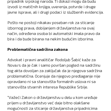
pripadnik srpskog naroda. Ti dokazi mogu da budu
izvodi iz matičnih knjiga, uverenja, potvrde i druge
javne isprave, ali i drugi podaci iz službenih evidencija.
Pošto ne postoji nikakav poseban rok za sticanje
izbornog prava, dobijanjem državljanstva na ovaj
način, određena osoba bi automatski imala pravo da
bira i da bude birana na nekim budućim izborima.
Problematična sadržina zakona
Advokat i pravni analitičar Rodoljub Šabić kaže za
Nova.rs da je čak i samo površan pogled na sadržinu
tog akta dovoljan za zaključak da je njegova sadržina
problematična. Ocenjuje da njegovo predlaganje nije
opravdano ni sa stanovišta formalnih uslova ni sa
stanovišta stvarnih interesa Republike Srbije.
“Važeći Zakon o državljanstvu u delu u kom uređuje
prijem u državljanstvo već daje bitno olakšane
mogućnosti za sticanje državljanstva pripadnicima