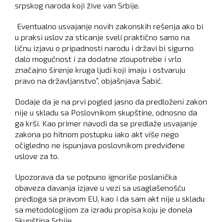
srpskog naroda koji žive van Srbije.
Eventualno usvajanje novih zakonskih rešenja ako bi
u praksi uslov za sticanje sveli praktično samo na
ličnu izjavu o pripadnosti narodu i državi bi sigurno
dalo mogućnost i za dodatne zloupotrebe i vrlo
značajno širenje kruga ljudi koji imaju i ostvaruju
pravo na državljanstvo”, objašnjava Šabić.
Dodaje da je na prvi pogled jasno da predloženi zakon
nije u skladu sa Poslovnikom skupštine, odnosno da
ga krši. Kao primer navodi da se predlaže usvajanje
zakona po hitnom postupku iako akt više nego
očigledno ne ispunjava poslovnikom predviđene
uslove za to.
Upozorava da se potpuno ignoriše poslanička
obaveza davanja izjave u vezi sa usaglašenošću
predloga sa pravom EU, kao i da sam akt nije u skladu
sa metodologijom za izradu propisa koju je donela
Skupština Srbije.