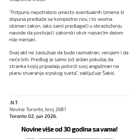
“Potpuno nepotrebno umesto eventualnih izmena ili
dopuna predlaže se kompletno nov, i to veoma
obiman zakon, iako sami predlagači u obrazloženju
navode da postojeći zakonski okvir najvećim delom
nije menjan.
Ovaj akt ne zaslužuje da bude razmatran, verujem i da
neće biti. Predlog je samo još jedan pokušaj da
stranka kojoj pripadaju potvrdi svoj angažman na
planu stvaranja srpskog sveta”, zaključuje Šabić.
.N.T.
Novine Toronto, broj
2087
Toronto
02. jun 2026.
Novine više od 30 godina sa vama!