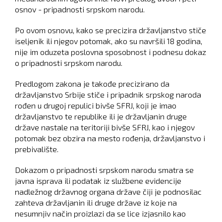
osnov - pripadnosti srpskom narodu.
Po ovom osnovu, kako se precizira državljanstvo stiče
iseljenik ili njegov potomak, ako su navršili 18 godina,
nije im oduzeta poslovna sposobnost i podnesu dokaz
o pripadnosti srpskom narodu.
Predlogom zakona je takođe precizirano da
državljanstvo Srbije stiče i pripadnik srpskog naroda
rođen u drugoj repulici bivše SFRJ, koji je imao
državljanstvo te republike ili je državljanin druge
države nastale na teritoriji bivše SFRJ, kao i njegov
potomak bez obzira na mesto rođenja, državljanstvo i
prebivalište.
Dokazom o pripadnosti srpskom narodu smatra se
javna isprava ili podatak iz službene evidencije
nadležnog državnog organa države čiji je podnosilac
zahteva državljanin ili druge države iz koje na
nesumnjiv način proizlazi da se lice izjasnilo kao