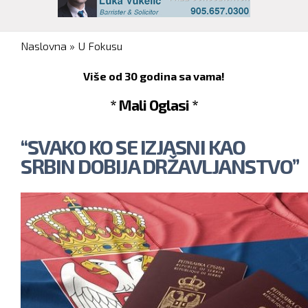
You are here
Naslovna
»
U Fokusu
Više od 30 godina sa vama!
* Mali Oglasi *
“SVAKO KO SE IZJASNI KAO
SRBIN DOBIJA DRŽAVLJANSTVO”