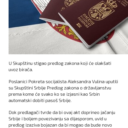
U Skupštinu stigao predlog zakona koji će olakšati
uvoz birača.
Poslanici Pokreta socijalista Aleksandra Vulina uputili
su Skupštini Srbije Predlog zakona o državljanstvu
prema kome će svako ko se izjasni kao Srbin
automatski dobiti pasoš Srbije.
Dok predlagači tvrde da bi ovaj akt doprineo jačanju
Srbije i boljem povezivanju sa dijasporom, uvid u
predlog izaziva bojazan da bi mogao da bude novo