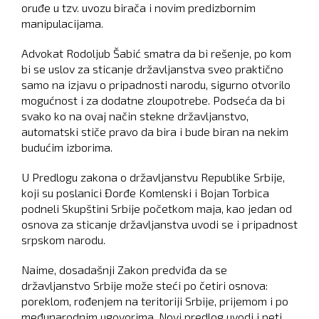
oruđe u tzv. uvozu birača i novim predizbornim
manipulacijama.
Advokat Rodoljub Šabić smatra da bi rešenje, po kom
bi se uslov za sticanje državljanstva sveo praktično
samo na izjavu o pripadnosti narodu, sigurno otvorilo
mogućnost i za dodatne zloupotrebe. Podseća da bi
svako ko na ovaj način stekne državljanstvo,
automatski stiče pravo da bira i bude biran na nekim
budućim izborima.
U Predlogu zakona o državljanstvu Republike Srbije,
koji su poslanici Đorđe Komlenski i Bojan Torbica
podneli Skupštini Srbije početkom maja, kao jedan od
osnova za sticanje državljanstva uvodi se i pripadnost
srpskom narodu.
Naime, dosadašnji Zakon predviđa da se
državljanstvo Srbije može steći po četiri osnova:
poreklom, rođenjem na teritoriji Srbije, prijemom i po
međunarodnim ugovorima. Novi predlog uvodi i peti