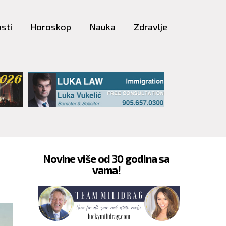
sti
Horoskop
Nauka
Zdravlje
Novine više od 30 godina sa
vama!