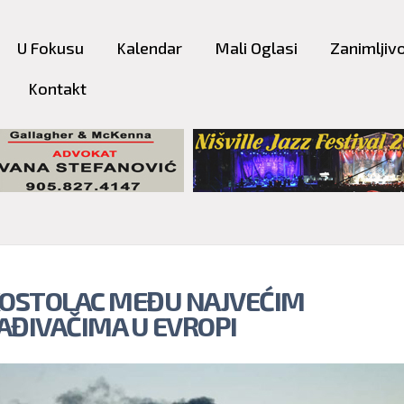
Skip to
main
U Fokusu
Kalendar
Mali Oglasi
Zanimljivo
content
Kontakt
KOSTOLAC MEĐU NAJVEĆIM
AĐIVAČIMA U EVROPI