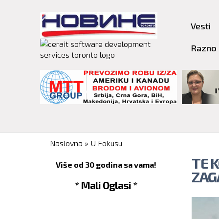
Vesti
Razno
You are here
Naslovna
»
U Fokusu
TE 
Više od 30 godina sa vama!
ZAG
* Mali Oglasi *