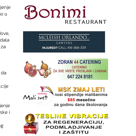
jenje
no u
dove,
odala
 za
 da
cije
jenje
ske i
og