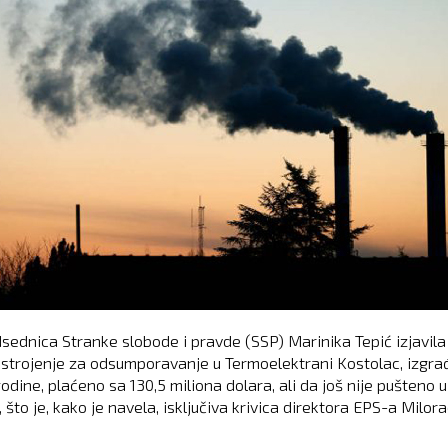
sednica Stranke slobode i pravde (SSP) Marinika Tepić izjavila
ostrojenje za odsumporavanje u Termoelektrani Kostolac, izgr
godine, plaćeno sa 130,5 miliona dolara, ali da još nije pušteno u
, što je, kako je navela, isključiva krivica direktora EPS-a Milor