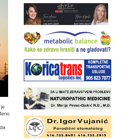
 je
ađeno
ada