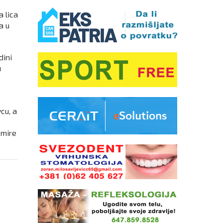
a lica
a u
dini
u
cu, a
umire