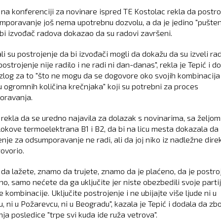
e na konferenciji za novinare ispred TE Kostolac rekla da postro
mporavanje još nema upotrebnu dozvolu, a da je jedino "pušte
 bi izvođač radova dokazao da su radovi završeni.
ali su postrojenje da bi izvođači mogli da dokažu da su izveli ra
ostrojenje nije radilo i ne radi ni dan-danas", rekla je Tepić i d
azlog za to "što ne mogu da se dogovore oko svojih kombinacija
 ogromnih količina krečnjaka" koji su potrebni za proces
oravanja.
e rekla da se uredno najavila za dolazak s novinarima, sa željom
lokove termoelektrana B1 i B2, da bi na licu mesta dokazala da
nje za odsumporavanje ne radi, ali da joj niko iz nadležne direk
ovorio.
da lažete, znamo da trujete, znamo da je plaćeno, da je postro
o, samo nećete da ga uključite jer niste obezbedili svoje partij
e kombinacije. Uključite postrojenje i ne ubijajte više ljude ni u
, ni u Požarevcu, ni u Beogradu", kazala je Tepić i dodala da zb
ja posledice "trpe svi kuda ide ruža vetrova".