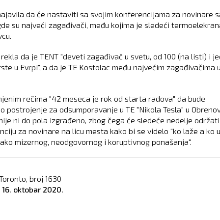
najavila da će nastaviti sa svojim konferencijama za novinare s
de su najveći zagađivači, među kojima je sledeći termoelekran
cu.
 rekla da je TENT "deveti zagađivač u svetu, od 100 (na listi) i je
rste u Evrpi", a da je TE Kostolac među najvećim zagađivačima 
jenim rečima "42 meseca je rok od starta radova" da bude
o postrojenje za odsumporavanje u TE "Nikola Tesla" u Obrenov
nije ni do pola izgrađeno, zbog čega će sledeće nedelje održati
nciju za novinare na licu mesta kako bi se videlo "ko laže a ko 
ako mizernog, neodgovornog i koruptivnog ponašanja".
Toronto, broj
1630
o
16. oktobar 2020.