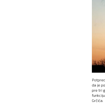
Potpred
da je p
pre tri 
funkciju
Grčića.