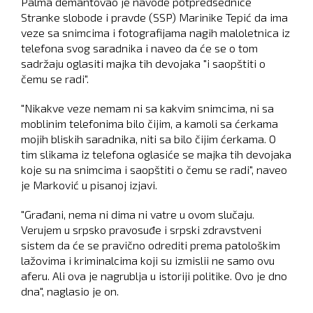
Palma demantovao je navode potpredsednice
Stranke slobode i pravde (SSP) Marinike Tepić da ima
veze sa snimcima i fotografijama nagih maloletnica iz
telefona svog saradnika i naveo da će se o tom
sadržaju oglasiti majka tih devojaka "i saopštiti o
čemu se radi".
"Nikakve veze nemam ni sa kakvim snimcima, ni sa
moblinim telefonima bilo čijim, a kamoli sa ćerkama
mojih bliskih saradnika, niti sa bilo čijim ćerkama. O
tim slikama iz telefona oglasiće se majka tih devojaka
koje su na snimcima i saopštiti o čemu se radi", naveo
je Marković u pisanoj izjavi.
"Građani, nema ni dima ni vatre u ovom slučaju.
Verujem u srpsko pravosuđe i srpski zdravstveni
sistem da će se pravično odrediti prema patološkim
lažovima i kriminalcima koji su izmislii ne samo ovu
aferu. Ali ova je nagrublja u istoriji politike. Ovo je dno
dna", naglasio je on.