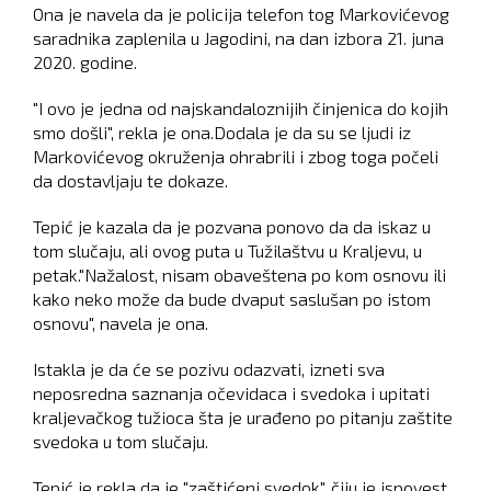
Ona je navela da je policija telefon tog Markovićevog
saradnika zaplenila u Jagodini, na dan izbora 21. juna
2020. godine.
"I ovo je jedna od najskandaloznijih činjenica do kojih
smo došli", rekla je ona.Dodala je da su se ljudi iz
Markovićevog okruženja ohrabrili i zbog toga počeli
da dostavljaju te dokaze.
Tepić je kazala da je pozvana ponovo da da iskaz u
tom slučaju, ali ovog puta u Tužilaštvu u Kraljevu, u
petak."Nažalost, nisam obaveštena po kom osnovu ili
kako neko može da bude dvaput saslušan po istom
osnovu", navela je ona.
Istakla je da će se pozivu odazvati, izneti sva
neposredna saznanja očevidaca i svedoka i upitati
kraljevačkog tužioca šta je urađeno po pitanju zaštite
svedoka u tom slučaju.
Tepić je rekla da je "zaštićeni svedok", čiju je ispovest