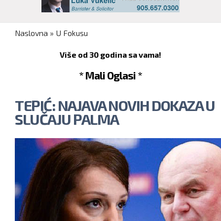
You are here
Naslovna
»
U Fokusu
Više od 30 godina sa vama!
* Mali Oglasi *
TEPIĆ: NAJAVA NOVIH DOKAZA U
SLUČAJU PALMA