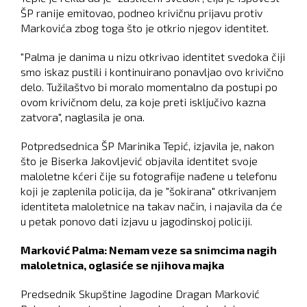
ŠP ranije emitovao, podneo krivičnu prijavu protiv
Markovića zbog toga što je otkrio njegov identitet.
"Palma je danima u nizu otkrivao identitet svedoka čiji
smo iskaz pustili i kontinuirano ponavljao ovo krivično
delo. Tužilaštvo bi moralo momentalno da postupi po
ovom krivičnom delu, za koje preti isključivo kazna
zatvora", naglasila je ona.
Potpredsednica ŠP Marinika Tepić, izjavila je, nakon
što je Biserka Jakovljević objavila identitet svoje
maloletne kćeri čije su fotografije nađene u telefonu
koji je zaplenila policija, da je "šokirana" otkrivanjem
identiteta maloletnice na takav način, i najavila da će
u petak ponovo dati izjavu u jagodinskoj policiji.
Marković Palma: Nemam veze sa snimcima nagih
maloletnica, oglasiće se njihova majka
Predsednik Skupštine Jagodine Dragan Marković