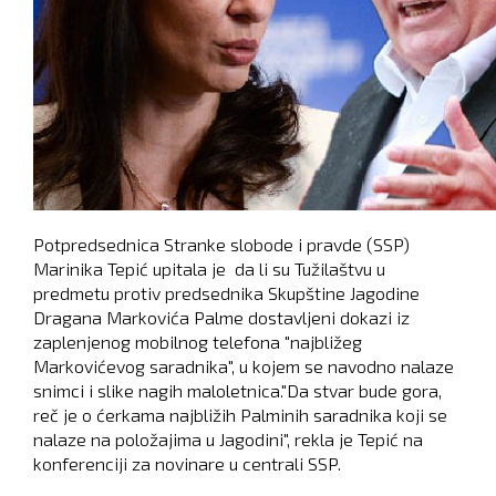
Potpredsednica Stranke slobode i pravde (SSP)
Marinika Tepić upitala je da li su Tužilaštvu u
predmetu protiv predsednika Skupštine Jagodine
Dragana Markovića Palme dostavljeni dokazi iz
zaplenjenog mobilnog telefona "najbližeg
Markovićevog saradnika", u kojem se navodno nalaze
snimci i slike nagih maloletnica."Da stvar bude gora,
reč je o ćerkama najbližih Palminih saradnika koji se
nalaze na položajima u Jagodini", rekla je Tepić na
konferenciji za novinare u centrali SSP.